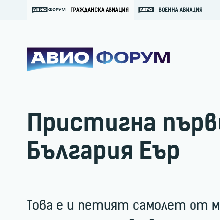
Пристигна първ
България Еър
Това е и петият самолет от м