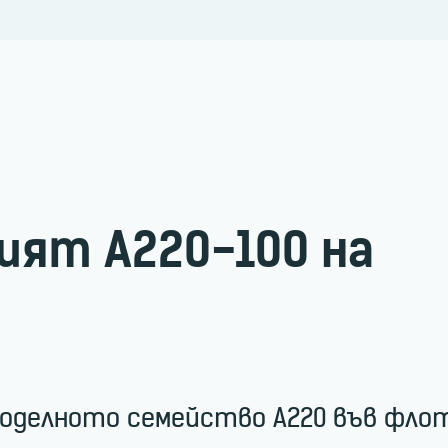
ият А220-100 на
оделното семейство А220 във фло