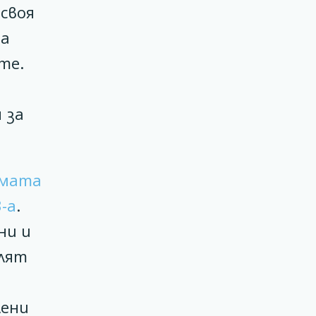
 своя
на
те.
 за
ямата
-а
.
ни и
елят
лени