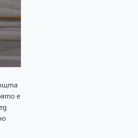
нощта
оято е
ед
но