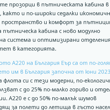
мите прозорци в пътническата кабина в
, както и по-широки седалки икономич
но пространство и комфорт за пътници
 пътническа кабина с ново модулно
на система и оптимизирани отделения
итет в категорията.
то A220 на България Еър са от по-гол
ето им в България започна от юни 2023
 флота си с тези модерни, по-екологич
лзват с до 25% по-малко гориво и отд
и. А220 е с до 50% по-малък шумов
дящ за полети до летища в гъсто насе