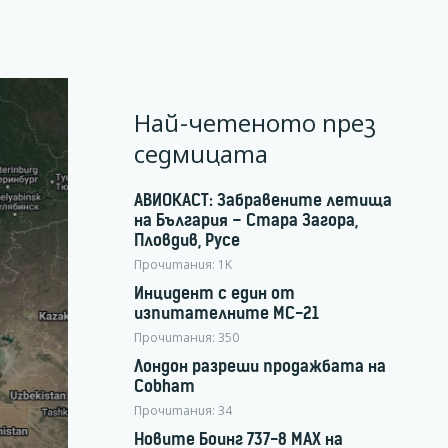
Най-четеното през
седмицата
АВИОКАСТ: Забравените летища
на България – Стара Загора,
Пловдив, Русе
Прочитания:
1K
Инцидент с един от
изпитателните МС-21
Прочитания:
350
Лондон разреши продажбата на
Cobham
Прочитания:
34
Новите Боинг 737-8 MAX на