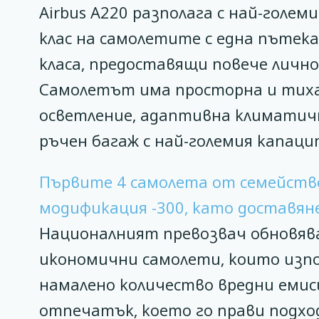
Airbus А220 разполага с най-голе
клас на самолетите с една пътека
класа, предоставящи повече лич
Самолетът има просторна и тиха
осветление, адаптивна климатич
ръчен багаж с най-големия капац
Първите 4 самолета от семейство
модификация -300, като доставян
Националният превозвач обновява
икономични самолети, които изпо
намалено количество вредни емиси
отпечатък, което го прави подхо