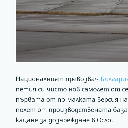
Националният превозвач
Българи
петия си чисто нов самолет от с
първата от по-малката версия на 
полет от производствената база 
кацане за дозареждане в Осло.