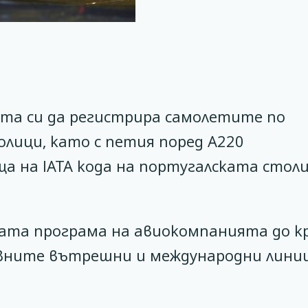
та си да регистрира самолетите по
лици, като с петия поред А220
ща на IATA кода на португалската стол
ата програма на авиокомпанията до кр
овните вътрешни и международни лини