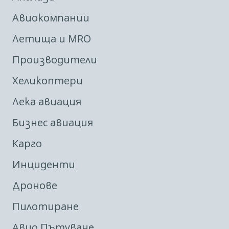
Авиокомпании
Летища и MRO
Производители
Хеликоптери
Лека авиация
Бизнес авиация
Карго
Инциденти
Дронове
Пилотиране
Авио Пътуване