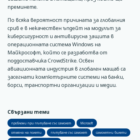
преминете.
По всяка вероятност причината за глобалния
срив е в некачествен ъпдейт на модулът за
киберсигурност и антивирусна защита в
операционната система Windows на
Майкрософт, който се разработва от
поддоставчика CrowdStrike. Освен
авиационната индустрия в глобален мащаб са
засегнати компютърните системи на банки,
борси, транспортни организации и медии.
Свързани теми
проблеми при пътуване със самолет
Microsoft
отмяна на полети
пътуване със самолет
самолетни билети