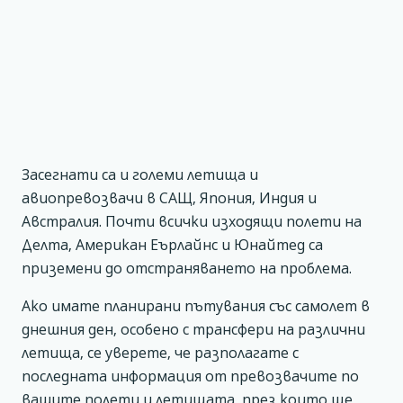
Засегнати са и големи летища и
авиопревозвачи в САЩ, Япония, Индия и
Австралия. Почти всички изходящи полети на
Делта, Американ Еърлайнс и Юнайтед са
приземени до отстраняването на проблема.
Ако имате планирани пътувания със самолет в
днешния ден, особено с трансфери на различни
летища, се уверете, че разполагате с
последната информация от превозвачите по
вашите полети и летищата, през които ще