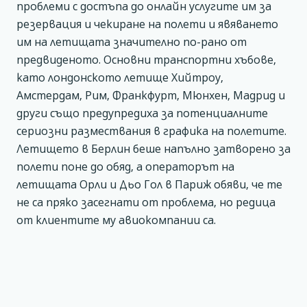
проблеми с достъпа до онлайн услугите им за
резервация и чекиране на полети и явяването
им на летищата значително по-рано от
предвиденото. Основни транспортни хъбове,
като лондонското летище Хийтроу,
Амстердам, Рим, Франкфурт, Мюнхен, Мадрид и
други също предупредиха за потенциалните
сериозни размествания в графика на полетите.
Летището в Берлин беше напълно затворено за
полети поне до обяд, а операторът на
летищата Орли и Дьо Гол в Париж обяви, че те
не са пряко засегнати от проблема, но редица
от клиентите му авиокомпании са.