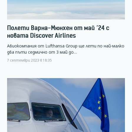
Полети Варна-Мюнхен от май ’24 с
новата Discover Airlines
Авиокомпания от Lufthansa Group ще лети по най-малко
два пъти седмично от 3 май до…
7 септември 2023 в 18:35