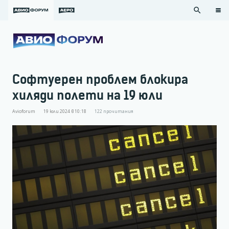
search
Софтуерен проблем блокира
хиляди полети на 19 юли
Avioforum
19 юли 2024 в 10:18
122
прочитания