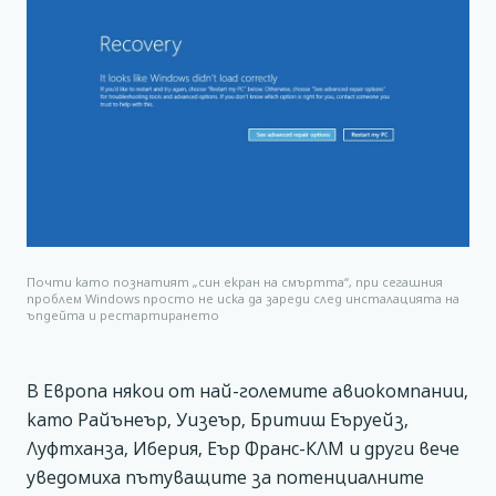
Почти като познатият „син екран на смъртта“, при сегашния
проблем Windows просто не иска да зареди след инсталацията на
ъпдейта и рестартирането
В Европа някои от най-големите авиокомпании,
като Райънеър, Уизеър, Бритиш Еъруейз,
Луфтханза, Иберия, Еър Франс-КЛМ и други вече
уведомиха пътуващите за потенциалните