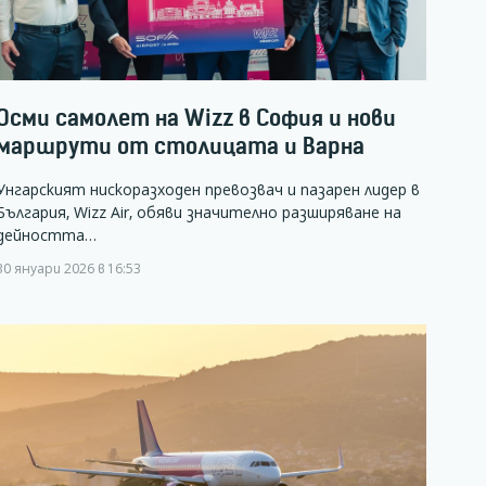
Осми самолет на Wizz в София и нови
маршрути от столицата и Варна
Унгарският нискоразходен превозвач и пазарен лидер в
България, Wizz Air, обяви значително разширяване на
дейността…
30 януари 2026 в 16:53