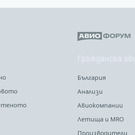
Гражданска ав
но
България
овото
Анализи
етеното
Авиокомпании
Летища и MRO
Производители