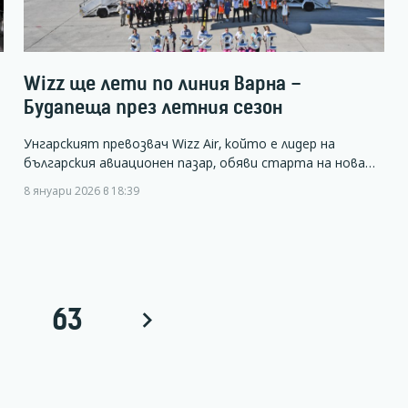
Wizz ще лети по линия Варна –
Будапеща през летния сезон
Унгарският превозвач Wizz Air, който е лидер на
българския авиационен пазар, обяви старта на нова…
8 януари 2026 в 18:39
63