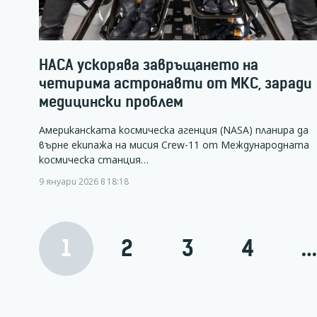
НАСА ускорява завръщането на
четирима астронавти от МКС, заради
медицински проблем
Американската космическа агенция (NASA) планира да
върне екипажа на мисия Crew-11 от Международната
космическа станция…
9 януари 2026 в 18:18
1
2
3
4
…