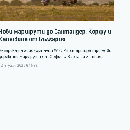
Нови маршрути до Сантандер, Корфу и
Катовице от България
Унгарската авиокомпания Wizz Air стартира три нови
директни маршрута от София и Варна за летния…
12 януари 2026 в 16:38