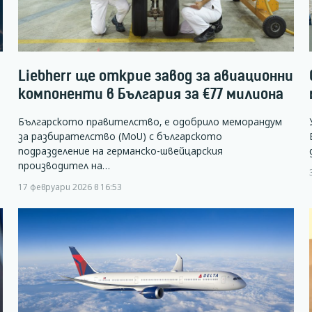
Liebherr ще открие завод за авиационни
компоненти в България за €77 милиона
Българското правителство, е одобрило меморандум
за разбирателство (MoU) с българското
подразделение на германско-швейцарския
производител на…
17 февруари 2026 в 16:53