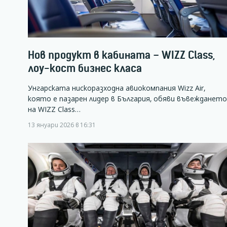
Нов продукт в кабината – WIZZ Class,
лоу-кост бизнес класа
Унгарската нискоразходна авиокомпания Wizz Air,
която е пазарен лидер в България, обяви въвеждането
на WIZZ Class…
13 януари 2026 в 16:31