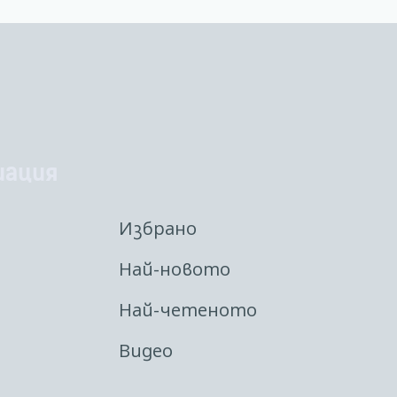
иация
Избрано
Най-новото
Най-четеното
Видео