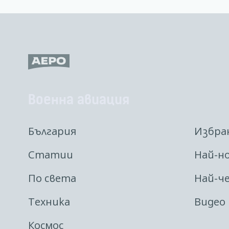
Военна авиация
България
Избра
Статии
Най-н
По света
Най-ч
Техника
Видео
Космос