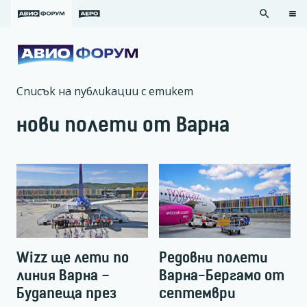
search
Списък на публикации с етикет
нови полети от Варна
Wizz ще лети по
Редовни полети
линия Варна –
Варна-Бергамо от
Будапеща през
септември