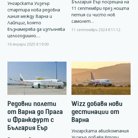
България Еър посрещна на
Унгарската Уизеър
11 септември през нощта
стартира нова редовна
петия си чисто нов
линия между Варна и
самолет…
Лайпциг, която
възнамерява да изпълнява
11 септември 2024 в 11:12
целогодишно.…
16 януари 2025 в 19:00
Редовни полети
Wizz добавя нови
от Варна до Прага
дестинации от
и Франкфурт с
Варна
България Еър
Унгарската авиокомпания
Уизеър добавя втори