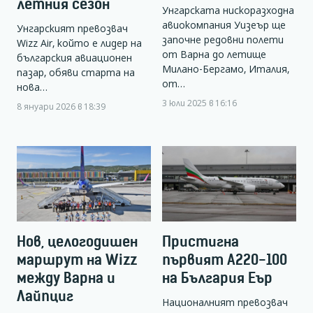
летния сезон
Унгарската нискоразходна
авиокомпания Уизеър ще
Унгарският превозвач
започне редовни полети
Wizz Air, който е лидер на
от Варна до летище
българския авиационен
Милано-Бергамо, Италия,
пазар, обяви старта на
от…
нова…
3 юли 2025 в 16:16
8 януари 2026 в 18:39
Нов, целогодишен
Пристигна
маршрут на Wizz
първият А220-100
между Варна и
на България Еър
Лайпциг
Националният превозвач