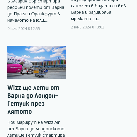
България Еър стартира
самолет в базата си във
редовни полети от Варна
Варна и разширява
до Прага и Франкфурт в
мрежата си…
началото на юли,…
2 юни 2024 в 13:02
9 юли 2024 в 12:55
Wizz ще лети от
Варна до Лондон-
Гетуик през
лятото
Нов маршрут на Wizz Air
от Варна до лондонското
летище Гетуик стартира