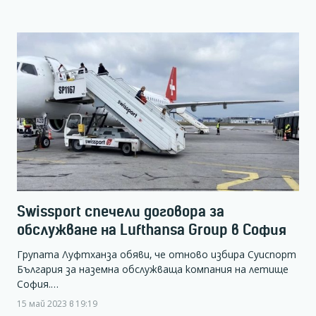
Swissport спечели договора за
обслужване на Lufthansa Group в София
Групата Луфтханза обяви, че отново избира Суиспорт
България за наземна обслужваща компания на летище
София.…
15 май 2023 в 19:19