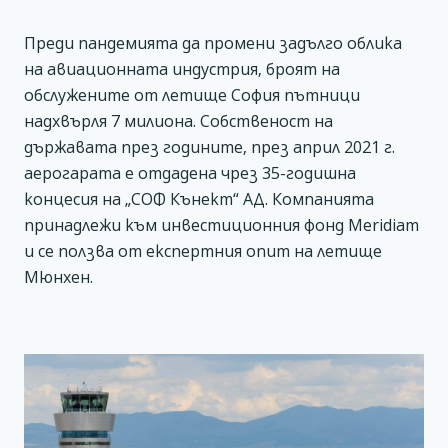
Преди пандемията да промени задълго облика
на авиационната индустрия, броят на
обслужените от летище София пътници
надхвърля 7 милиона. Собственост на
държавата през годините, през април 2021 г.
аерогарата е отдадена чрез 35-годишна
концесия на „СОФ Кънект“ АД. Компанията
принадлежи към инвестиционния фонд Meridiam
и се ползва от експертния опит на летище
Мюнхен.