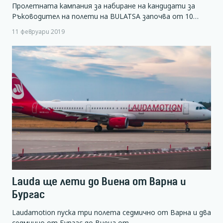
Пролетната кампания за набиране на кандидати за
Ръководител на полети на BULATSA започва от 10…
11 февруари 2019
Lauda ще лети до Виена от Варна и
Бургас
Laudamotion пуска три полета седмично от Варна и два
седмично от Бургас до Виена от…