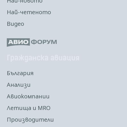
Най-новото
Най-четеното
Видео
Гражданска авиация
България
Анализи
Авиокомпании
Летища и MRO
Производители