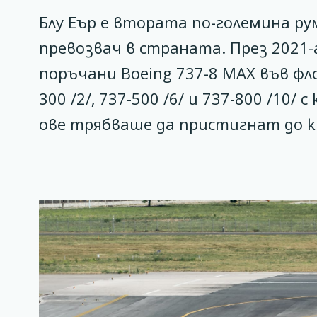
Блу Еър е втората по-големина р
превозвач в страната. През 2021
поръчани Boeing 737-8 MAX във фл
300 /2/, 737-500 /6/ и 737-800 /1
ове трябваше да пристигнат до к