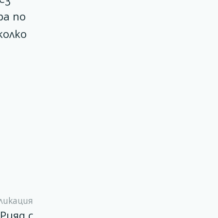
ра по
колко
ликация
Рияд с