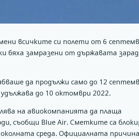
отмени всичките си полети от 6 септем
тки бяха замразени от държавата зара
ваше да продължи само до 12 септемв
 удължава до 10 октомври 2022.
лява на авиокомпанията да плаща
и, съобщи Blue Air. Сметките са блок
околната среда. Официалната причина