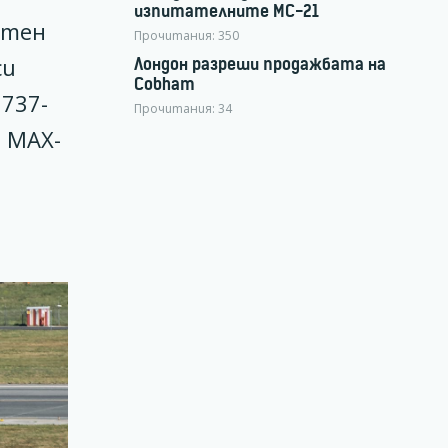
изпитателните МС-21
стен
Прочитания:
350
си
Лондон разреши продажбата на
Cobham
737-
Прочитания:
34
е МАХ-