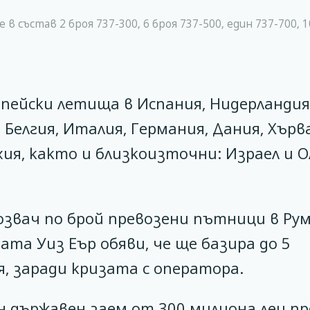
 в състав 2 броя 737-300, 6 броя 737-500, един 737-700, 1
пейски летища в Испания, Нидерландия
 Белгия, Италия, Германия, Дания, Хърв
ия, както и близкоизточни: Израел и О
возвач по брой превозени пътници в Ру
амата Уиз Еър обяви, че ще базира до 5
, заради кризата с оператора.
 държавен заем от 300 милиона леи пр