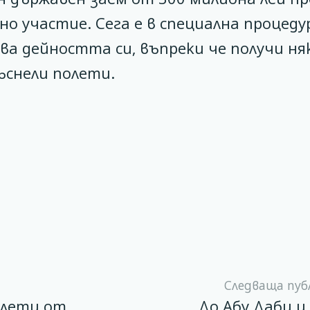
но участие. Сега е в специална процеду
а дейността си, въпреки че получи ня
ъснели полети.
Следваща пуб
олети от
До Абу Даби и 