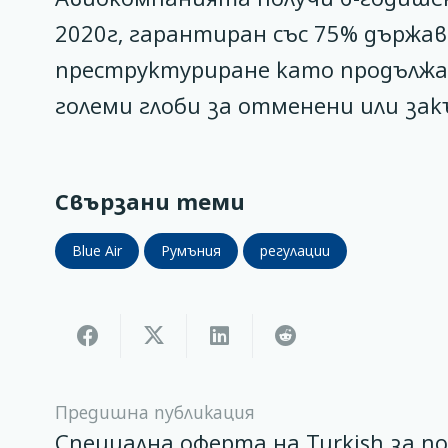
2020г, гарантиран със 75% държав
преструктуриране като продължав
големи глоби за отменени или зак
Свързани теми
Blue Air
Румъния
регулации
Предишна публикация
Специална оферта на Turkish за п