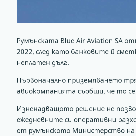
Румънската Blue Air Aviation SA 
2022, след като банковите й сме
неплатен дълг.
Първоначално приземяването тряб
авиокомпанията съобщи, че то се
Изненадващото решение не позво
ежедневните си оперативни разход
от румънското Министерство на 