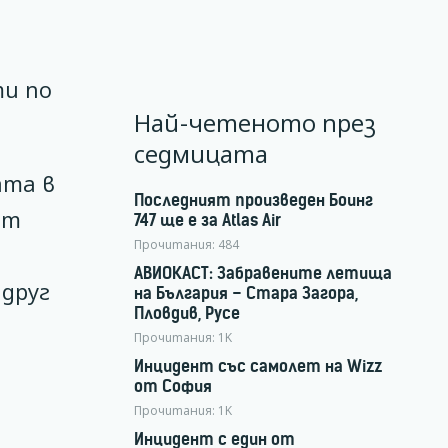
ти по
Най-четеното през
седмицата
ата в
Последният произведен Боинг
ят
747 ще е за Atlas Air
Прочитания:
484
АВИОКАСТ: Забравените летища
 друг
на България – Стара Загора,
Пловдив, Русе
Прочитания:
1K
Инцидент със самолет на Wizz
от София
Прочитания:
1K
Инцидент с един от