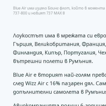
Blue Air има изцяло Боинг флот, който в момента е
737-800 и новият 737 MAX 8
Лоукостът има в мрежата си евро
Гърция, Великобритания, Франция,
Финландия, Кипър, Португалия, Чех
вътрешни полети в Румъния.
Blue Air е вторият най-голям пре
след Wizz Air с 16% пазарен дял. С
допълнителни самолета в Румъния
Авиокомпанията получи 6-годишен