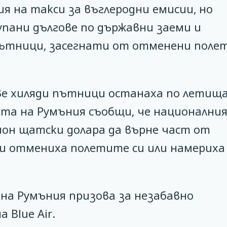
я на такси за въглеродни емисии, но
пани дългове по държавни заеми и
пътници, засегнати от отменени поле
ве хиляди пътници останаха по летищ
та на Румъния съобщи, че национални
ион щатски долара да върне част от
ги отмениха полетите си или намериха
а Румъния призова за незабавно
 Blue Air.