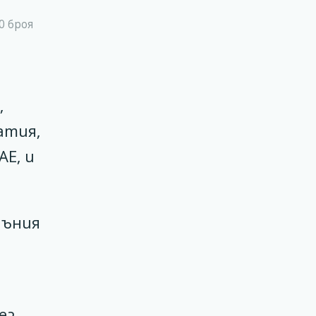
0 броя
,
атия,
АЕ, и
мъния
ез