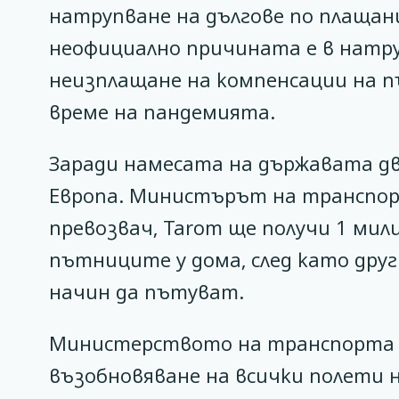
натрупване на дългове по плащани
неофициално причината е в натру
неизплащане на компенсации на 
време на пандемията.
Заради намесата на държавата д
Европа. Министърът на транспор
превозвач, Tarom ще получи 1 мил
пътниците у дома, след като дру
начин да пътуват.
Министерството на транспорта н
възобновяване на всички полети на