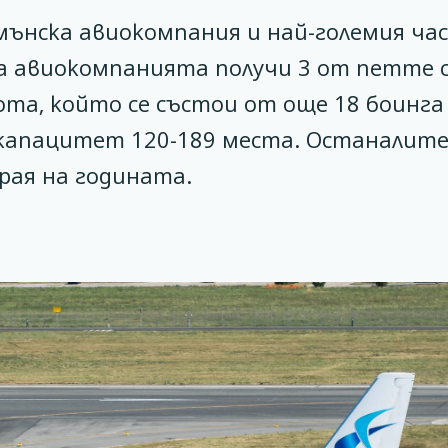
умънска авиокомпания и най-големия ча
-а авиокомпанията получи 3 от петте 
ота, който се състои от още 18 боинга 
0/ с капацитет 120-189 места. Останалит
рая на годината.