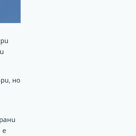
ври
ди
ри, но
ирани
 е