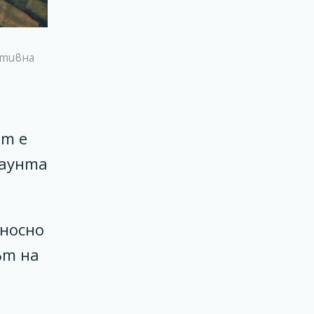
активна
ът е
каунта
носно
ът на