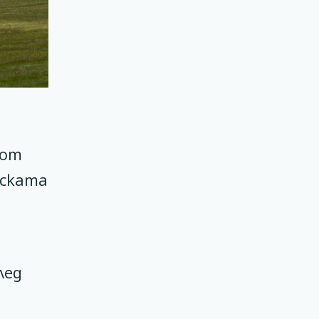
 от
нската
лед