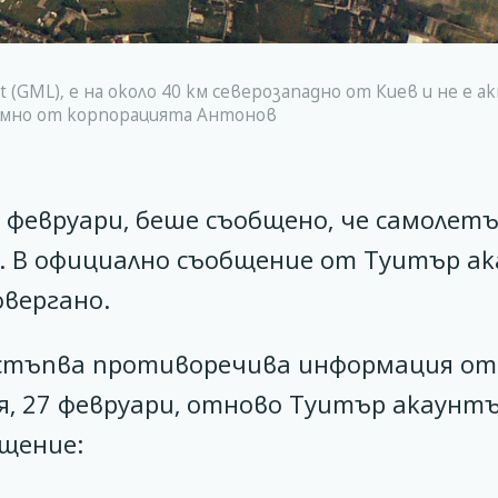
t (GML), е на около 40 км северозападно от Киев и не е 
димно от корпорацията Антонов
4 февруари, беше съобщено, че самолет
. В официално съобщение от Туитър а
овергано.
остъпва противоречива информация от
ля, 27 февруари, отново Туитър акаунт
бщение: