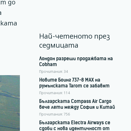
ст до
а
ската
Най-четеното през
седмицата
Лондон разреши продажбата на
Cobham
Прочитания:
34
Новите Боинг 737-8 MAX на
румънската Tarom се забавят
Прочитания:
114
Българската Compass Air Cargo
вече лети между София и Китай
Прочитания:
756
Българската Electra Airways се
сдоби с нова идентичност от