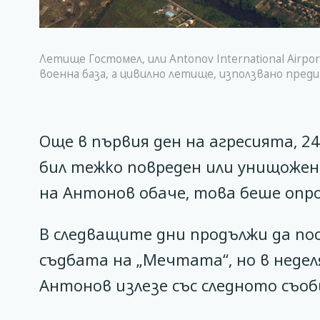
Летище Гостомел, или Antonov International Airpor
военна база, а цивилно летище, използвано пре
Още в първия ден на агресията, 2
бил тежко повреден или унищожен
на Антонов обаче, това беше опр
В следващите дни продължи да п
съдбата на „Мечтата“, но в неде
Антонов излезе със следното съо