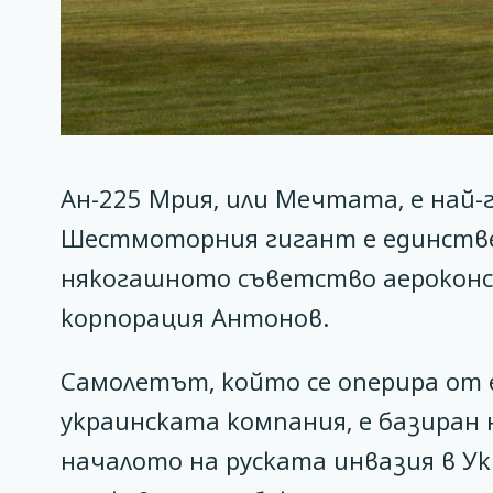
Ан-225 Мрия, или Мечтата, е най-
Шестмоторния гигант е единстве
някогашното съветство аероконс
корпорация Антонов.
Самолетът, който се оперира от
украинската компания, е базиран 
началото на руската инвазия в У