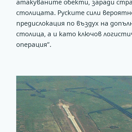
атакуваните обекти, заради стра
столицата. Руските сили вероят
предислокация по въздух на допъл
столица, а и като ключов логисти
операция“.