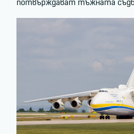
потвърждават тъжната съдба 