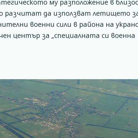
тегическото му разположение в близо
но разчитат да използват летището з
нителни военни сили в района на укран
чен център за „специалната си военна