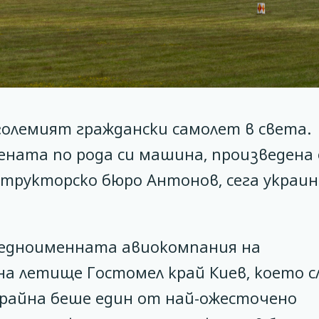
големият граждански самолет в света.
ната по рода си машина, произведена
трукторско бюро Антонов, сега украи
 едноименната авиокомпания на
на летище Гостомел край Киев, което с
крайна беше един от най-ожесточено