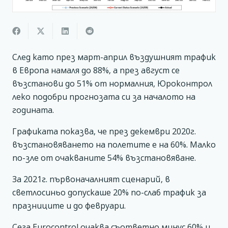
След като през март-април въздушният трафик
в Европа намаля до 88%, а през август се
възстанови до 51% от нормалния, Юроконтрол
леко подобри прогнозата си за началото на
годината.
Графиката показва, че през декември 2020г.
възстановяването на полетите е на 60%. Малко
по-зле от очакваните 54% възстановяване.
За 2021г. първоначалният сценарий, в
светлосиньо допускаше 20% по-слаб трафик за
празниците и до февруари.
Сега Eurocontrol очаква съответно минус 60% и