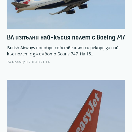
BA изпълни най-късия полет с Boeing 747
British Airways подобри собственият си рекорд за най-
къс полет с джъмбото Боинг 747. На 15…
24 ноември 2019 в 21:14