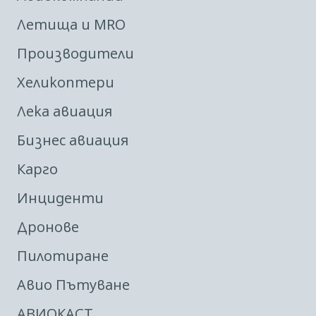
Летища и MRO
Производители
Хеликоптери
Лека авиация
Бизнес авиация
Карго
Инциденти
Дронове
Пилотиране
Авио Пътуване
АВИОКАСТ