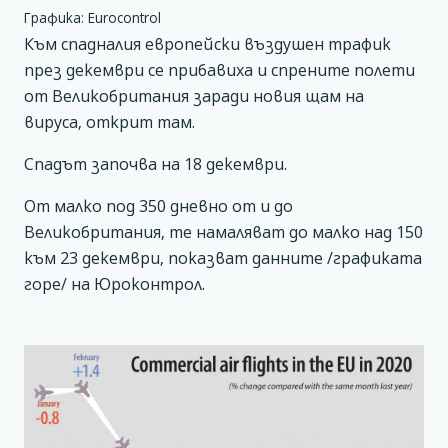
Графика: Eurocontrol
Към спадналия европейски въздушен трафик
през декември се прибавиха и спрените полети
от Великобритания заради новия щам на
вируса, открит там.
Спадът започва на 18 декември.
От малко под 350 дневно от и до
Великобритания, те намаляват до малко над 150
към 23 декември, показват данните /графиката
горе/ на Юроконтрол.