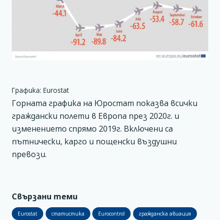
Графика: Eurostat
Горната графика на Юростат показва всички
граждански полети в Европа през 2020г. и
изменението спрямо 2019г. Включени са
пътнически, карго и пощенски въздушни
превози.
Свързани теми
Eurostat
статистика
Eurocontrol
гражданска авиация