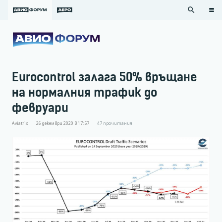
search
Eurocontrol залага 50% връщане
на нормалния трафик до
февруари
Aviatrix
26 декември 2020 в 17:57
47
прочитания