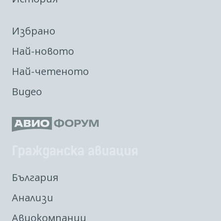
Избрано
Най-новото
Най-четеното
Видео
Гражданска авиация
България
Анализи
Авиокомпании