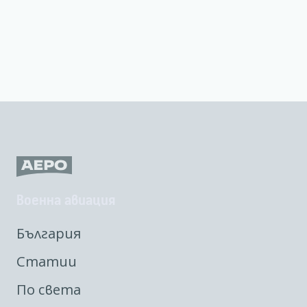
Военна авиация
България
Статии
По света