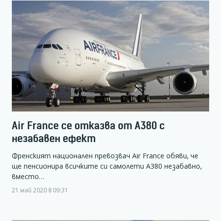
Air France се отказва от А380 с
незабавен ефект
Френският национален превозвач Air France обяви, че
ще пенсионира всичките си самолети А380 незабавно,
вместо…
21 май 2020 в 09:31