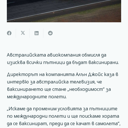
Австралийската авиокомпания обмисля да
изисква всички пътници да бъдат ваксинирани.
Директорът на компанията Алън Джойс каза в
интервю за австралийска телевизия, че
ваксинирането ще стане „необходимост“ за
международните полети.
„Искаме да променим условията за пътниците
по международни полети и ще поискаме хората
да се ваксинират, преди да се качат в самолета“,