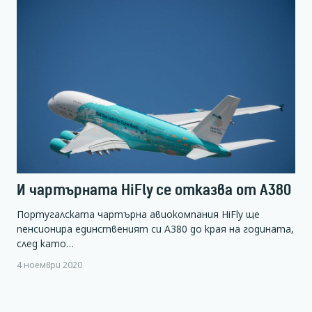
И чартърната HiFly се отказва от А380
Португалската чартърна авиокомпания HiFly ще
пенсионира единственият си А380 до края на годината,
след като…
4 ноември 2020