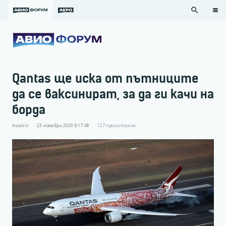
search
Qantas ще иска от пътниците
да се ваксинират, за да ги качи на
борда
Aviatrix
23 ноември 2020 в 17:48
127
прочитания