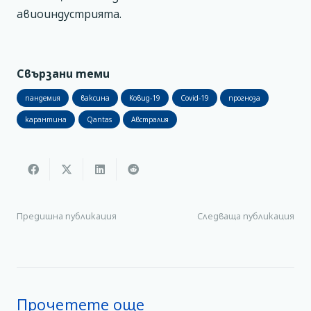
авиоиндустрията.
Свързани теми
пандемия
ваксина
Ковид-19
Covid-19
прогноза
карантина
Qantas
Австралия
Предишна публикация
Следваща публикация
Прочетете още