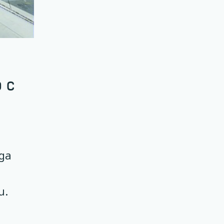
 с
да
и.