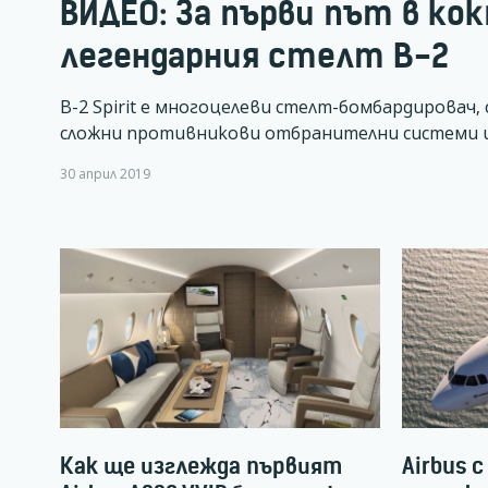
ВИДЕО: За първи път в ко
легендарния стелт B-2
B-2 Spirit е многоцелеви стелт-бомбардировач,
сложни противникови отбранителни системи и
30 април 2019
Как ще изглежда първият
Airbus 