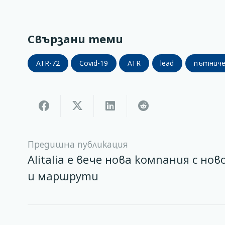
Свързани теми
ATR-72
Covid-19
ATR
lead
пътниче
Предишна публикация
Alitalia е вече нова компания с но
и маршрути