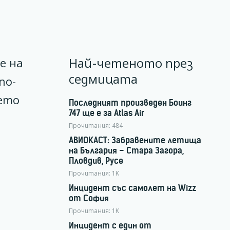
Най-четеното през
е на
седмицата
по-
ето
Последният произведен Боинг
747 ще е за Atlas Air
Прочитания:
484
АВИОКАСТ: Забравените летища
на България – Стара Загора,
Пловдив, Русе
Прочитания:
1K
Инцидент със самолет на Wizz
от София
Прочитания:
1K
Инцидент с един от