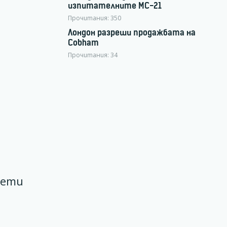
изпитателните МС-21
Прочитания:
350
Лондон разреши продажбата на
Cobham
Прочитания:
34
лети
и