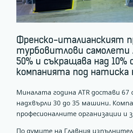
Френско-италианският п
турбовитлови самолети A
50% и съкращава над 10%
компанията под натиска 
Миналата година ATR достави 67 
надхвърли 30 до 35 машини. Компа
професионалните организации и з
По думите на Главния изпълните