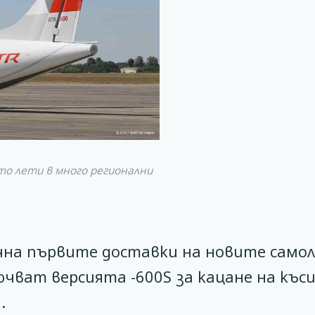
то лети в много регионални
чна първите доставки на новите само
ючват версията -600S за кацане на къс
.