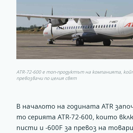
ATR-72-600 е топ-продуктът на компанията, кой
превозвачи по целия свят
В началото на годината ATR запо
то серията ATR-72-600, които вкл
писти и -600F за превоз на товари