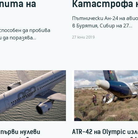
кпита на
Катастрофа н
Пътнически Ан-24 на авио
в Бурятия, Сибир на 27…
 способен да пробива
 да поразява…
27 юни 2019
с първи нулеви
ATR-42 на Olympic из