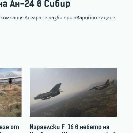
а Ан-24 в Сибир
компания Ангара се разби при аварийно кацане
лезе от
Израелски F-16 в небето на