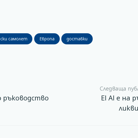
ски самолет
Европа
доставки
Следваща пуб
во ръководство
El Al е на 
ликв