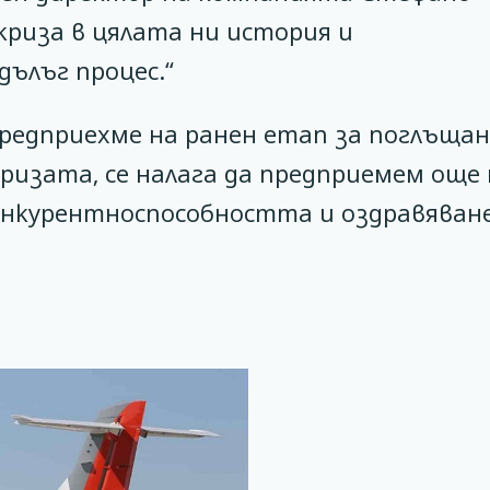
криза в цялата ни история и
ълъг процес.“
редприехме на ранен етап за поглъщан
ризата, се налага да предприемем още 
конкурентноспособността и оздравяван