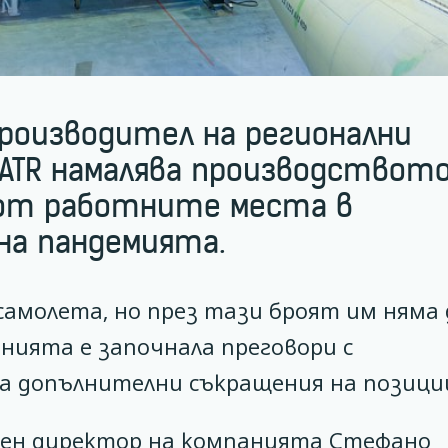
роизводител на регионални
TR намалява производството
 от работните места в
на пандемията.
самолета, но през тази броят им няма 
нията е започнала преговори с
а допълнителни съкращения на позици
лен директор на компанията Стефано