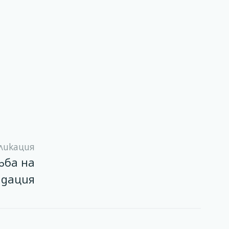
ликация
ръба на
идация