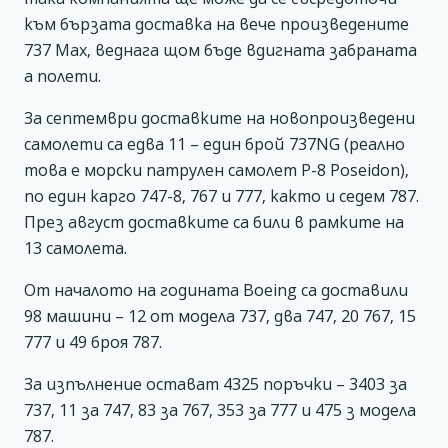
към бързата доставка на вече произведените
737 Max, веднага щом бъде вдигната забраната
а полети.
За септември доставките на новопроизведени
самолети са едва 11 – един брой 737NG (реално
това е морски патрулен самолет P-8 Poseidon),
по един карго 747-8, 767 и 777, както и седем 787.
През август доставките са били в рамките на
13 самолета.
От началото на годината Boeing са доставили
98 машини – 12 от модела 737, два 747, 20 767, 15
777 и 49 броя 787.
За изпълнение остават 4325 поръчки – 3403 за
737, 11 за 747, 83 за 767, 353 за 777 и 475 з модела
787.