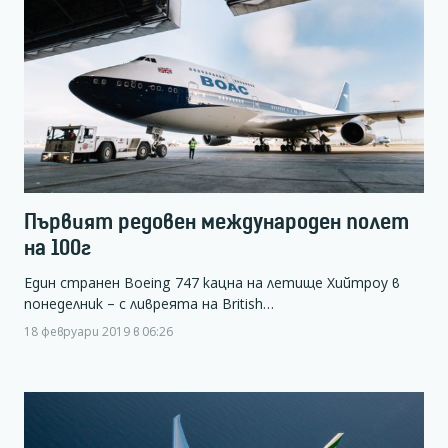
Първият редовен международен полет
на 100г
Един странен Boeing 747 кацна на летище Хийтроу в
понеделник – с ливреята на British…
18 февруари 2019 в 06:26