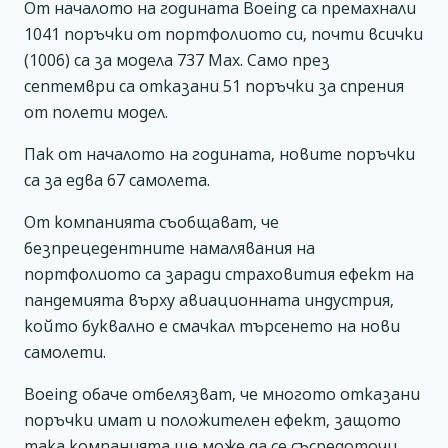
От началото на годината Boeing са премахнали
1041 поръчки от портфолиото си, почти всички
(1006) са за модела 737 Max. Само през
септември са отказани 51 поръчки за спрения
от полети модел.
Пак от началото на годината, новите поръчки
са за едва 67 самолета.
От компанията съобщават, че
безпрецедентните намалявания на
портфолиото са заради страховития ефект на
пандемията върху авиационната индустрия,
който буквално е смачкал търсенето на нови
самолети.
Boeing обаче отбелязват, че многото отказани
поръчки имат и положителен ефект, защото
така компанията ще може да се съсредоточи