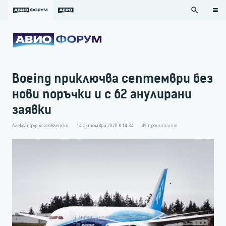
search
Boeing приключва септември без
нови поръчки и с 62 анулирани
заявки
Александър Богоявленски
14 октомври 2020 в 14:34
49
прочитания