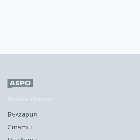
Военна авиация
България
Статии
По света