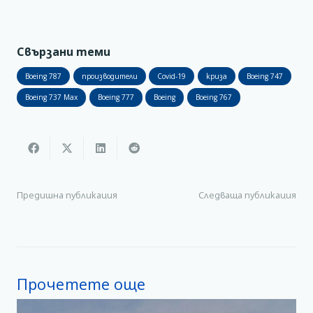
Свързани теми
Boeing 787
производители
Covid-19
криза
Boeing 747
Boeing 737 Max
Boeing 777
Boeing
Boeing 767
Предишна публикация
Следваща публикация
Прочетете още