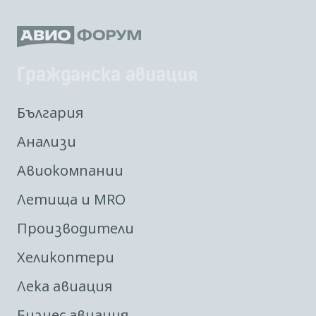
Гражданска авиация
България
Анализи
Авиокомпании
Летища и MRO
Производители
Хеликоптери
Лека авиация
Бизнес авиация