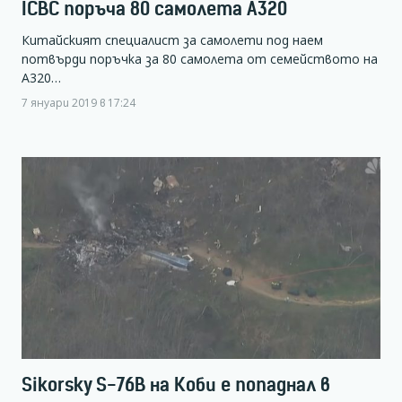
ICBC поръча 80 самолета A320
Китайският специалист за самолети под наем
потвърди поръчка за 80 самолета от семейството на
А320…
7 януари 2019 в 17:24
Sikorsky S-76B на Коби е попаднал в