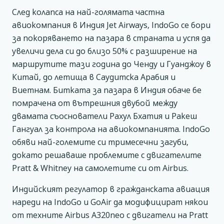
След колапса на най-голямата частна
авиокомпания в Индия Jet Airways, IndoGo се бори
за покоряването на пазара в страната и успя да
увеличи дела си до близо 50% с разширение на
маршрутите тази година до Ченду и Гуанджоу в
Китай, до летища в Саудитска Арабия и
Виетнам. Битката за пазара в Индия обаче бе
помрачена от вътрешния двубой между
двамата съоснователи Рахул Бхатия и Ракеш
Гангуал за контрола на авиокомпанията. IndoGo
обяви най-големите си тримесечни загуби,
докато решаваше проблемите с двигателите
Pratt & Whitney на самолетите си от Airbus.
Индийският регулатор в гражданската авиация
нареди на IndoGo и GoAir да модифицират някои
от техните Airbus A320neo с двигатели на Pratt