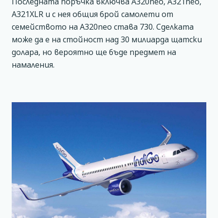
Последната поръчка включва A320neo, A321neo,
A321XLR и с нея общия брой самолети от
семейството на A320neo става 730. Сделката
може да е на стойност над 30 милиарда щатски
долара, но вероятно ще бъде предмет на
намаления.