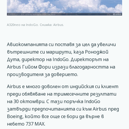
A320neo на IndoGo. Снимка: Airbus.
Авиокомпанията си поставя за цел да увеличи
вътрешните си маршрути, каза Роноджой
Дута, директор на IndoGo. Директорът на
Airbus Гийом Фори изрази благодарността на
производителя за доверието.
Airbus е много доволен от индийския си клиент
преди обявяване на тримесечните резултати
на 30 октомври. С тази поръчка IndoGo
затвърди предпочитанията си към Airbus пред
Boeing, който все още се бори да върне в
небето 737 МАХ.