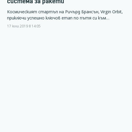
система за ракети
Космическият стартъп на Ричърд Брансън, Virgin Orbit,
приключи успешно ключов етап по пътя си към…
17 юли 2019 в 14:05