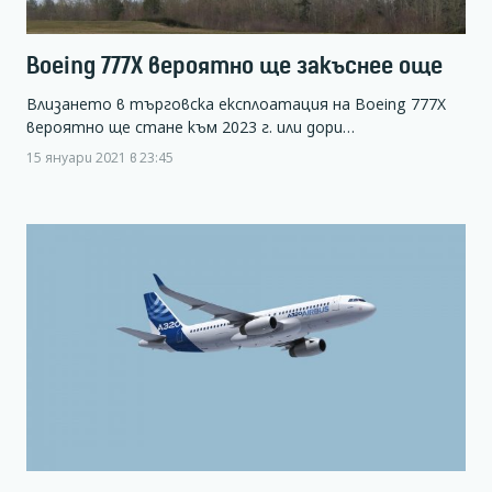
Boeing 777X вероятно ще закъснее още
Влизането в търговска експлоатация на Boeing 777X
вероятно ще стане към 2023 г. или дори…
15 януари 2021 в 23:45