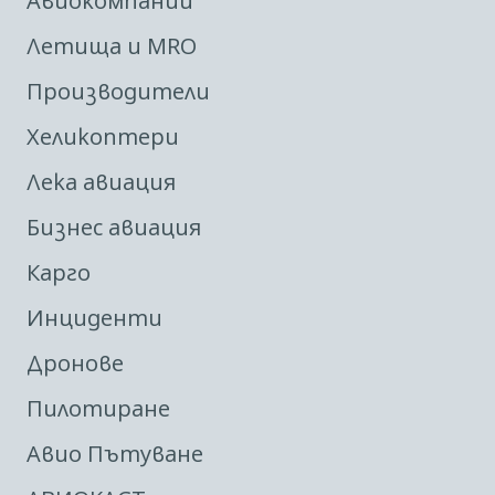
Авиокомпании
Летища и MRO
Производители
Хеликоптери
Лека авиация
Бизнес авиация
Карго
Инциденти
Дронове
Пилотиране
Авио Пътуване