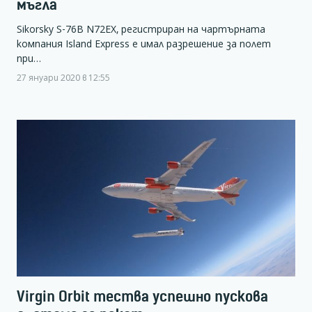
мъгла
Sikorsky S-76B N72EX, регистриран на чартърната
компания Island Express е имал разрешение за полет
при…
27 януари 2020 в 12:55
Virgin Orbit тества успешно пускова