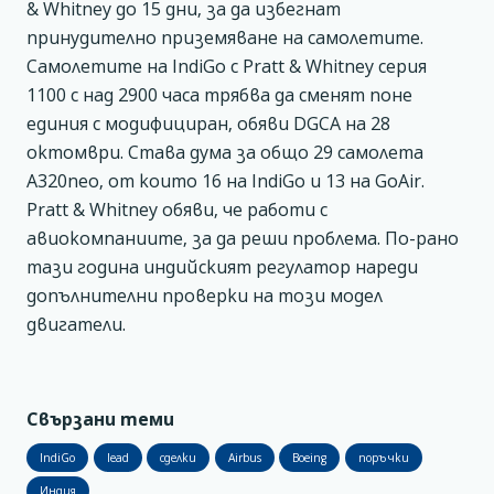
& Whitney до 15 дни, за да избегнат
принудително приземяване на самолетите.
Самолетите на IndiGo с Pratt & Whitney серия
1100 с над 2900 часа трябва да сменят поне
единия с модифициран, обяви DGCA на 28
октомври. Става дума за общо 29 самолета
А320neo, от които 16 на IndiGo и 13 на GoAir.
Pratt & Whitney обяви, че работи с
авиокомпаниите, за да реши проблема. По-рано
тази година индийският регулатор нареди
допълнителни проверки на този модел
двигатели.
Свързани теми
IndiGo
lead
сделки
Airbus
Boeing
поръчки
Индия