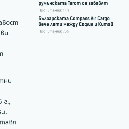
румънската Tarom се забавят
Прочитания:
114
Българската Compass Air Cargo
авост
вече лети между София и Китай
ави
Прочитания:
756
т
стни
г.,
и.
ставя