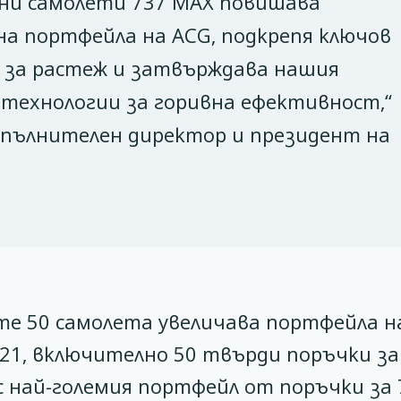
лни самолети 737 MAX повишава
а портфейла на ACG, подкрепя ключов
 за растеж и затвърждава нашия
технологии за горивна ефективност,“
изпълнителен директор и президент на
е 50 самолета увеличава портфейла н
121, включително 50 твърди поръчки за
 с най-големия портфейл от поръчки за 