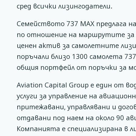
сред всички лизингодатели.
Семейството 737 MAX предлага н
по отношение на маршрутите за к
ценен актив за самолетните лизи
поръчали близо 1300 самолета 73
общия портфейл от поръчки за мо
Aviation Capital Group е един от
услуги за управление на авиацион
притежавани, управлявани и догов
отдавани под наем на около 90 а
Компанията е специализирана в л