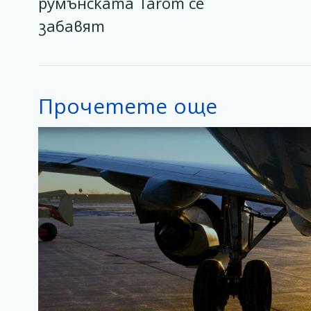
румънската Tarom се
забавят
Прочетете още