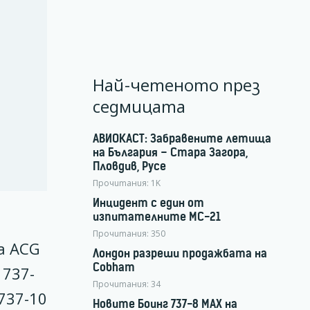
Най-четеното през
седмицата
АВИОКАСТ: Забравените летища
на България – Стара Загора,
Пловдив, Русе
Прочитания:
1K
Инцидент с един от
изпитателните МС-21
Прочитания:
350
а ACG
Лондон разреши продажбата на
Cobham
 737-
Прочитания:
34
737-10
Новите Боинг 737-8 MAX на