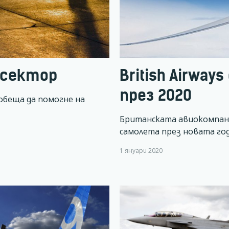
 сектор
British Airway
през 2020
обеща да помогне на
Британската авиокомпани
самолета през новата го
1 януари 2020