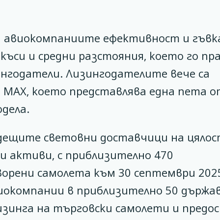
а авиокомпаниите ефективност и гъвк
ъси и средни разстояния, което го пр
нгодатели. Лизингодателите вече са
7 MAX, което представлява една пета о
дела.
 водещите световни доставчици на цяло
ни активи, с приблизително 470
орени самолета към 30 септември 2025 
виокомпании в приблизително 50 държав
изинга на търговски самолети и предо