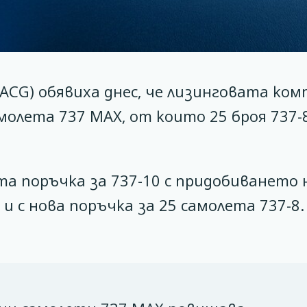
C (ACG) обявиха днес, че лизинговата ком
молета 737 MAX, от които 25 броя 737-8
оята поръчка за 737-10 с придобиването 
и с нова поръчка за 25 самолета 737-8.