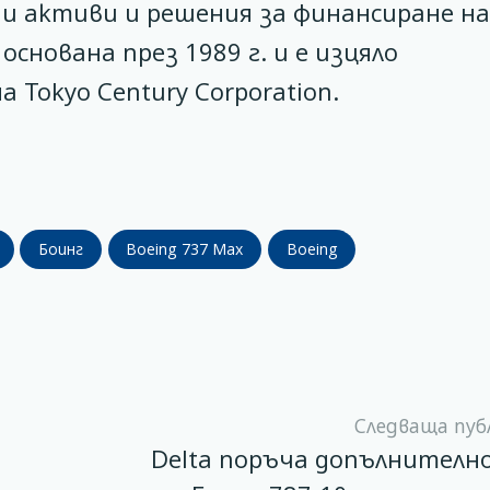
ни активи и решения за финансиране на
снована през 1989 г. и е изцяло
Tokyo Century Corporation.
Боинг
Boeing 737 Max
Boeing
Следваща пуб
Delta поръча допълнително