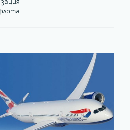
изация
 флота