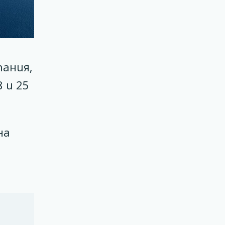
пания,
 и 25
на