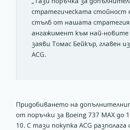
„Тази поръчка за допълните
стратегическата стойност н
стълб от нашата стратегия
ангажимент към най-новите 
заяви Томас Бейкър, главен 
ACG.
Придобиването на допълнителнит
от поръчки за Boeing 737 MAX до 
10. С тази покупка ACG разполага