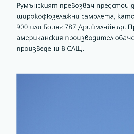
Румънският превозвач предстои д
широкофюзелажни самолета, като
900 или Боинг 787 Дриймлайнър. 
американския производител обаче,
произведени в САЩ.