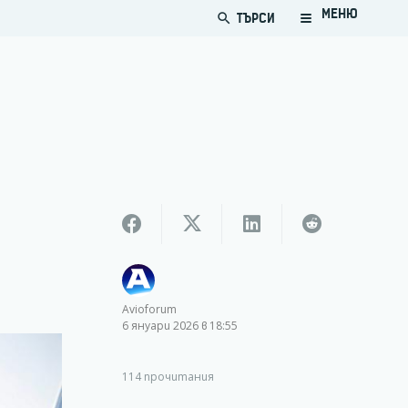
МЕНЮ
ТЪРСИ
search
Avioforum
6 януари 2026 в 18:55
114
прочитания