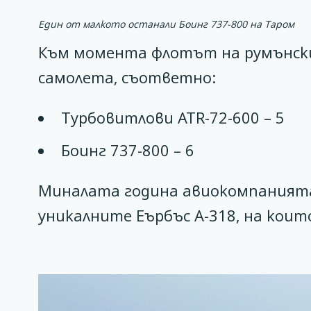
Един от малкото останали Боинг 737-800 на Таром
Към момента флотът на румънски
самолета, съответно:
Турбовитлови ATR-72-600 – 5
Боинг 737-800 – 6
Миналата година авиокомпанията
уникалните Еърбъс А-318, на коит