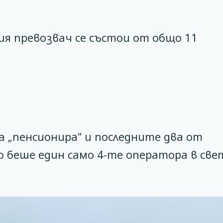
я превозвач се състои от общо 11
 „пенсионира“ и последните два от
о беше един само 4-те оператора в све