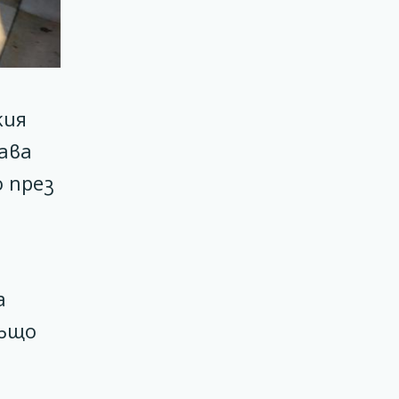
кия
ава
 през
а
също