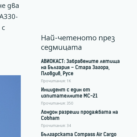
не два
А330-
 с
Най-четеното през
седмицата
АВИОКАСТ: Забравените летища
на България – Стара Загора,
Пловдив, Русе
Прочитания:
1K
Инцидент с един от
изпитателните МС-21
Прочитания:
350
Лондон разреши продажбата на
Cobham
Прочитания:
34
Българската Compass Air Cargo