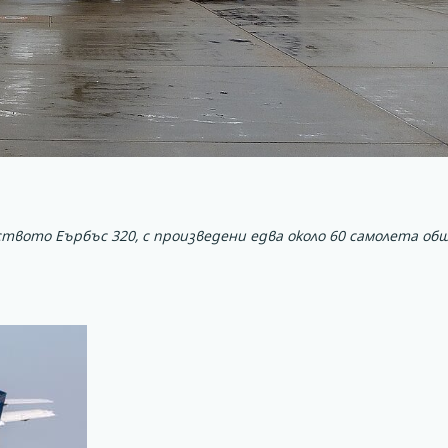
ството Еърбъс 320, с произведени едва около 60 самолета об