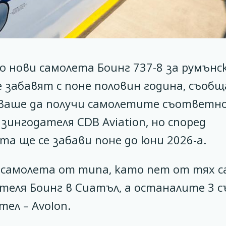
 нови самолета Боинг 737-8 за румънс
 забавят с поне половин година, съобщ
бваше да получи самолетите съответно
зингодателя CDB Aviation, но според
а ще се забави поне до юни 2026-а.
 самолета от типа, като пет от тях с
еля Боинг в Сиатъл, а останалите 3 
тел – Avolon.