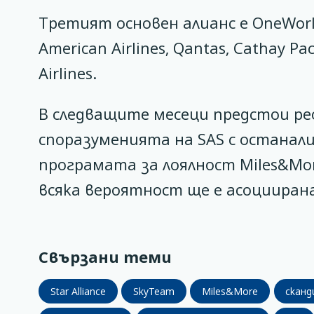
Третият основен алианс е OneWorld,
American Airlines, Qantas, Cathay 
Airlines.
В следващите месеци предстои р
споразуменията на SAS с останал
програмата за лоялност Miles&Mor
всяка вероятност ще е асоциирана 
Свързани теми
Star Alliance
SkyTeam
Miles&More
сканд