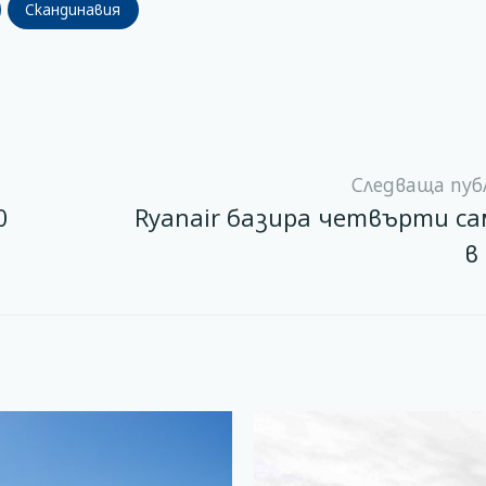
Скандинавия
Следваща пуб
0
Ryanair базира четвърти с
в