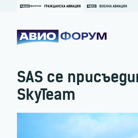
SAS се присъеди
SkyTeam