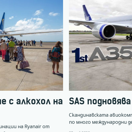
е с алкохол на
SAS подновяв
Скандинавската авиокомпа
по много международни 
нации на Ryanair от