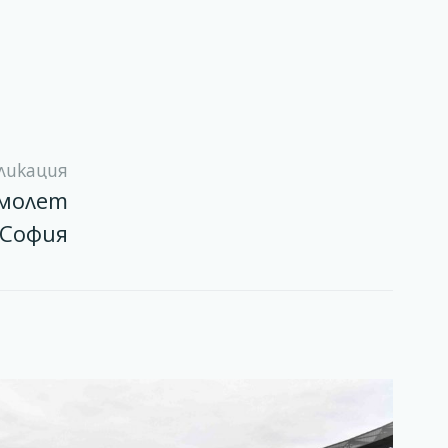
ликация
амолет
 София