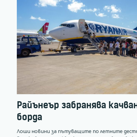
Райънеър забранява качван
борда
Лоши новини за пътуващите по летните дести