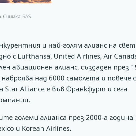
. Снимка: SAS
нкурентния и най-голям алианс на све
но с Lufthansa, United Airlines, Air Canad
ален авиационен алианс, създаден през 1
наброява над 6000 самолета и повече 
Star Alliance е във Франкфурт и сега
омпании.
ите големи алианса през 2000-а година
xico и Korean Airlines.