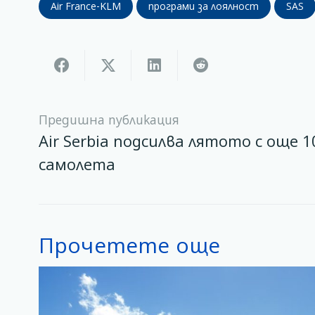
Air France-KLM
програми за лоялност
SAS
Предишна публикация
Air Serbia подсилва лятото с още 1
самолета
Прочетете още