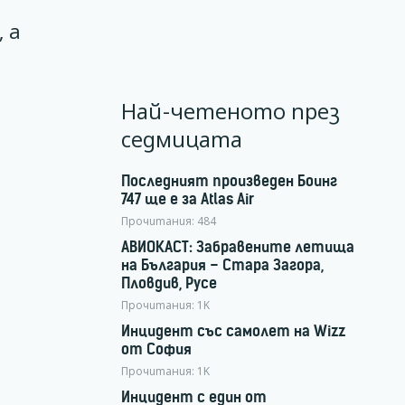
 а
Най-четеното през
седмицата
Последният произведен Боинг
747 ще е за Atlas Air
Прочитания:
484
АВИОКАСТ: Забравените летища
на България – Стара Загора,
Пловдив, Русе
Прочитания:
1K
Инцидент със самолет на Wizz
от София
Прочитания:
1K
Инцидент с един от