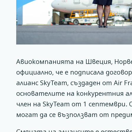
Авиокомпанията на Швеция, Норвеги
официално, че е подписала догово
алианс SkyTeam, създаден от Air F
основателите на конкурентния алиа
член на SkyTeam от 1 септември.
могат да се възползват от пред
Смяната на алиансите е естеств