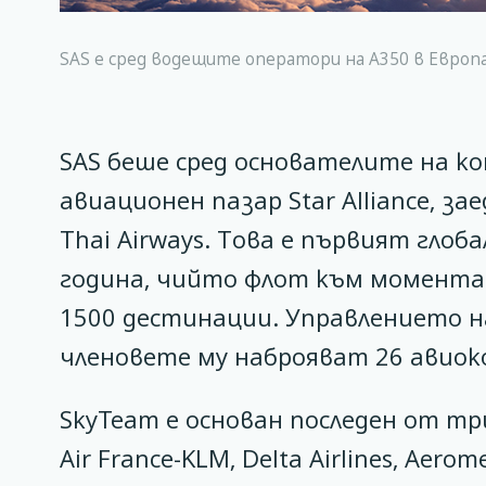
SAS е сред водещите оператори на А350 в Европа
SAS беше сред основателите на ко
авиационен пазар Star Alliance, заед
Thai Airways. Това е първият глоб
година, чийто флот към момента 
1500 дестинации. Управлението на 
членовете му наброяват 26 авиок
SkyTeam е основан последен от тр
Air France-KLM, Delta Airlines, Aerome