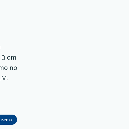
n
и
 й от
то по
LM.
илети