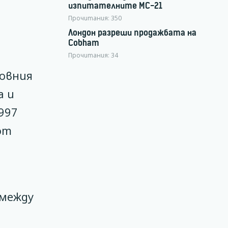
изпитателните МС-21
Прочитания:
350
Лондон разреши продажбата на
Cobham
Прочитания:
34
товния
a и
997
от
 между