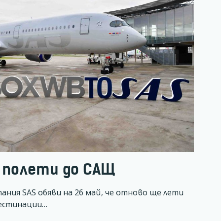
а полети до САЩ
ния SAS обяви на 26 май, че отново ще лети
дестинации…