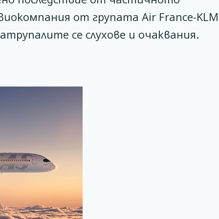
иокомпания от групата Air France-KLM,
натрупалите се слухове и очаквания.