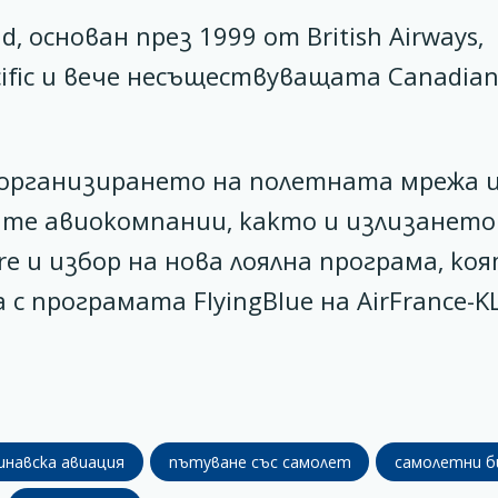
 основан през 1999 от British Airways,
Pacific и вече несъществуващата Canadia
еорганизирането на полетната мрежа 
ите авиокомпании, както и излизането
e и избор на нова лоялна програма, коя
с програмата FlyingBlue на AirFrance-K
инавска авиация
пътуване със самолет
самолетни б