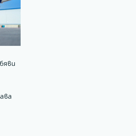
обяви
тава