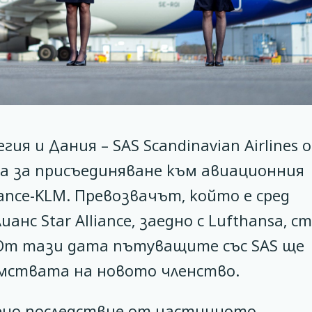
я и Дания – SAS Scandinavian Airlines 
ра за присъединяване към авиационния
rance-KLM. Превозвачът, който е сред
нс Star Alliance, заедно с Lufthansa, с
 От тази дата пътуващите със SAS ще
имствата на новото членство.
ено последствие от частичното