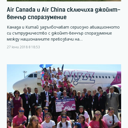
Air Canada и Air China сключиха джойнт-
венчър споразумение
Канада и Китай задълбочават сериозно авиационното
си сътрудничество с джойнт-венчър споразумение
между националните превозвачи на…
27 юни 2018 в 18:53