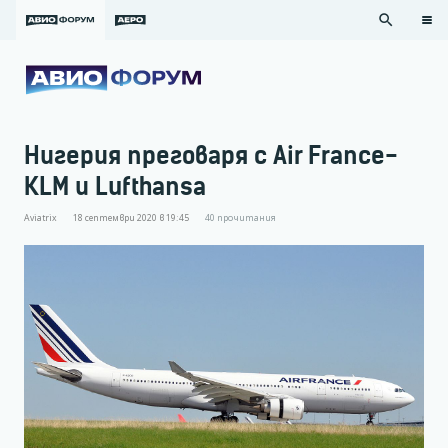
search
Нигерия преговаря с Air France-
KLM и Lufthansa
Aviatrix
18 септември 2020 в 19:45
40
прочитания