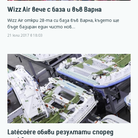
Wizz Air вече с база и във Варна
Wizz Air откри 28-та си база във Варна, където ще
бъде базиран един чисто нов…
21 юли 2017 в 18:03
Latécoère обяви резултати според