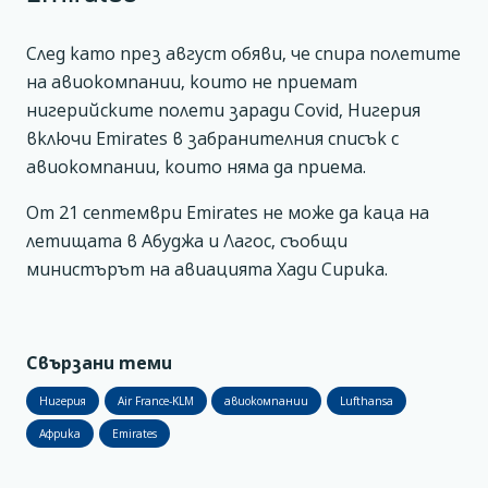
След като през август обяви, че спира полетите
на авиокомпании, които не приемат
нигерийските полети заради Covid, Нигерия
включи Emirates в забранителния списък с
авиокомпании, които няма да приема.
От 21 септември Emirates не може да каца на
летищата в Абуджа и Лагос, съобщи
министърът на авиацията Хади Сирика.
Свързани теми
Нигерия
Air France-KLM
авиокомпании
Lufthansa
Африка
Emirates