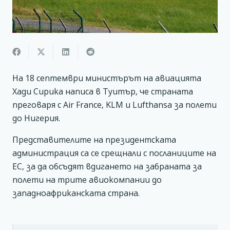
На 18 септември министърът на авиацията
Хади Сирика написа в Туитър, че страната
преговаря с Air France, KLM и Lufthansa за полети
до Нигерия.
Представителите на президентската
администрация са се срещнали с посланиците на
ЕС, за да обсъдят вдигането на забраната за
полети на трите авиокомпании до
западноафриканската страна.