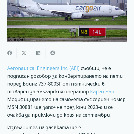
Aeronautical Engineers Inc. (AEI)
съобщи, че е
подписан договор за конвертирането на пети
поред Боинг 737-800SF от пътнически в
товарен за българския оператор
Карго Еър
.
Модифицирането на самолета със сериен номер
MSN 30881 ще започне през юни 2023-а и се
очаква да приключи до края на септември.
Изпълнител на заявката ще е