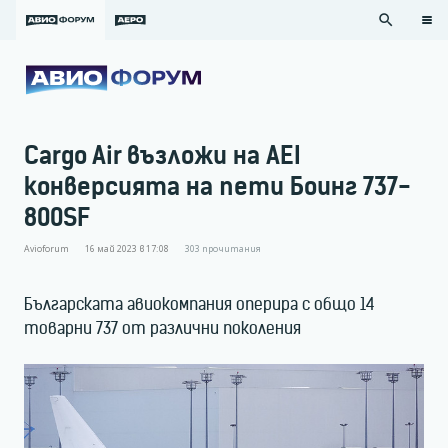
search
Cargo Air възложи на AEI
конверсията на пети Боинг 737-
800SF
Avioforum
16 май 2023 в 17:08
303
прочитания
Българската авиокомпания оперира с общо 14
товарни 737 от различни поколения