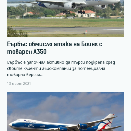
Еърбъс обмисля атака на Боинг с
товарен А350
Еърбъс е започнал активно да търси подкрепа сред
своите клиенти авиокомпании за потенциална
товарна версия…
13 март 2021