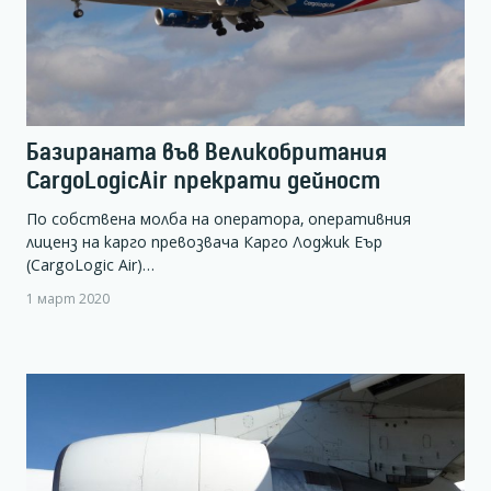
Базираната във Великобритания
CargoLogicAir прекрати дейност
По собствена молба на оператора, оперативния
лиценз на карго превозвача Карго Лоджик Еър
(CargoLogic Air)…
1 март 2020