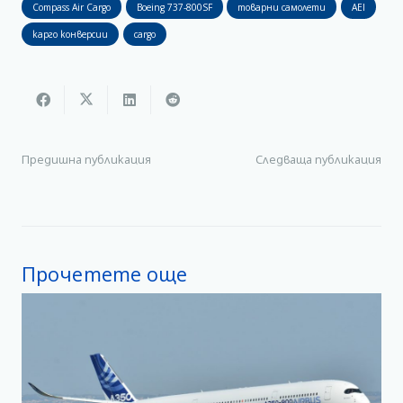
Compass Air Cargo
Boeing 737-800SF
товарни самолети
AEI
карго конверсии
cargo
Предишна публикация
Следваща публикация
Прочетете още