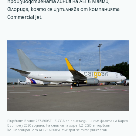
производствената линия на AEI в Маями,
Флорида, която се изпълнява от компанията
Commercial Jet.
Първият Боинг 737-800SF LZ-CGA се присъедини към флота на Карго
Еър през 2020 година.
На снимката горе:
LZ-CGD е първият
конвертиран от AEI 737-800SF със split scimitar уинглети