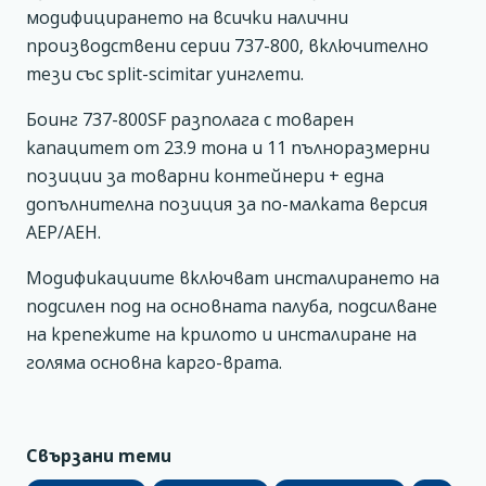
модифицирането на всички налични
производствени серии 737-800, включително
тези със split-scimitar уинглети.
Боинг 737-800SF разполага с товарен
капацитет от 23.9 тона и 11 пълноразмерни
позиции за товарни контейнери + една
допълнителна позиция за по-малката версия
AEP/AEH.
Модификациите включват инсталирането на
подсилен под на основната палуба, подсилване
на крепежите на крилото и инсталиране на
голяма основна карго-врата.
Свързани теми