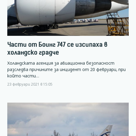
Части от Боинг 747 се изсипаха в
холандско градче
Холандската агенция за авиационна безопасност
разследва причините за инцидент от 20 февруари, при
който части…
23 февруари 2021 в 15:05