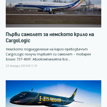
Първи самолет за немското крило на
CargoLogic
Немското подразделение на карго-превозвачът
CargoLogic получи първият си самолет – товарен
Боинг 737-400F. Авиокомпанията все…
22 януари 2019 в 11:31