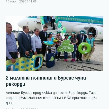
16 март 2020 в 11:01
2 милиона пътници и Бургас чупи
рекорди
Летище Бургас продължва да поставя рекорди. Тази
година двумилионния пътник на LBBG пристигна два
дни…