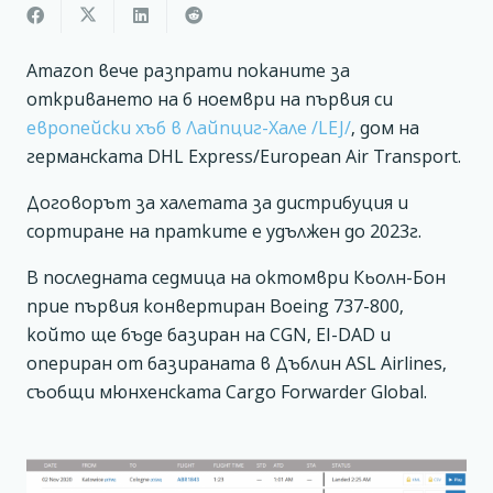
Amazon вече разпрати поканите за
откриването на 6 ноември на първия си
европейски хъб в Лайпциг-Хале /LEJ/
, дом на
германската DHL Express/European Air Transport.
Договорът за халетата за дистрибуция и
сортиране на пратките е удължен до 2023г.
В последната седмица на октомври Кьолн-Бон
прие първия конвертиран Boeing 737-800,
който ще бъде базиран на CGN, EI-DAD и
опериран от базираната в Дъблин ASL Airlines,
съобщи мюнхенската Cargo Forwarder Global.