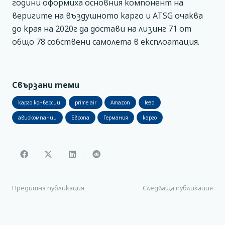
години оформиха основния компонент на
веригите на въздушното карго и ATSG очаква
до края на 2020г да достави на лизинг 71 от
общо 78 собствени самолета в експлоатация.
Свързани теми
карго конверсии
prime air
Amazon
lead
авиокомпании
Европа
Германия
карго
Предишна публикация
Следваща публикация