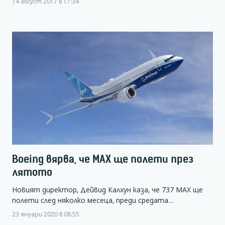
14 август 2017 в 17:34
Boeing вярва, че МАХ ще полети през
лятото
Новият директор, Дейвид Калхун каза, че 737 МАХ ще
полети след няколко месеца, преди средата…
23 януари 2020 в 08:55