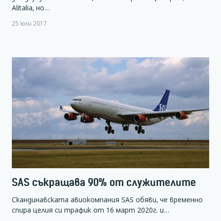
Alitalia, но…
25 юли 2017
SAS съкращава 90% от служителите
Скандинавската авиокомпания SAS обяви, че временно
спира целия си трафик от 16 март 2020г. и…