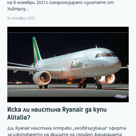
на 8 ноември 2021г синхронизирано излитате от
Хийтроу…
8 ноември 2021
Иска ли наистина Ryanair да купи
Alitalia?
Да, Ryanair наистина отправи „необвързваща“ оферта
за изкупуването на акциите на серийно фалиращата