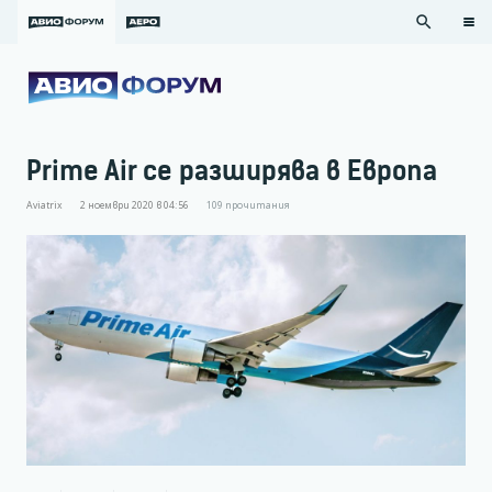
search
Prime Air се разширява в Европа
Aviatrix
2 ноември 2020 в 04:56
109
прочитания