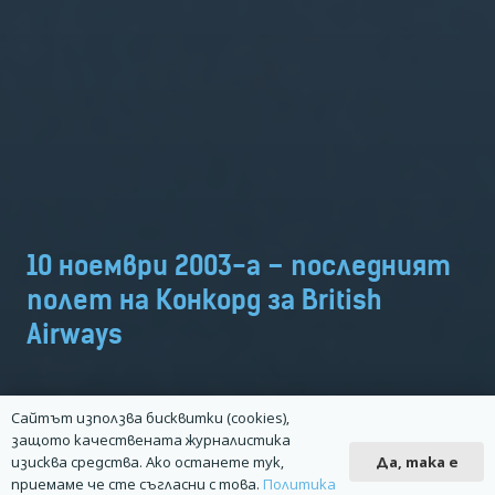
10 ноември 2003-а – последният
полет на Конкорд за British
Airways
Сайтът използва бисквитки (cookies),
защото качествената журналистика
Да, така е
изисква средства. Ако останете тук,
приемаме че сте съгласни с това.
Политика