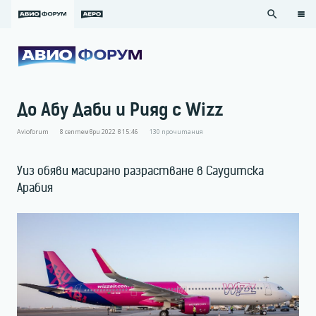
search
До Абу Даби и Рияд с Wizz
Avioforum
8 септември 2022 в 15:46
130
прочитания
Уиз обяви масирано разрастване в Саудитска
Арабия