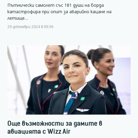
Пътнически самолет със 181 души на борда
катастрофира при опит за аварийно кацане на
летище…
29 декември 2024 в 09:36
Още възможности за дамите в
авиацията с Wizz Air