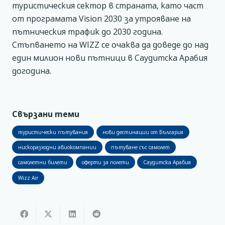
туристическия сектор в страната, като част
от програмата Vision 2030 за утрояване на
пътническия трафик до 2030 година.
Стъпването на WIZZ се очаква да доведе до над
един милион нови пътници в Саудитска Арабия
догодина.
Свързани теми
туристически пътувания
нови дестинации от България
нискоразходни авиокомпании
пътуване със самолет
самолетни билети
оферти за полети
Саудитска Арабия
Wizz Air