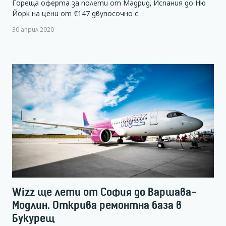
Гореща оферта за полети от Мадрид, Испания до Ню
Йорк на цени от €147 двупосочно с…
30 април 2020
Wizz ще лети от София до Варшава-
Модлин. Открива ремонтна база в
Букурещ