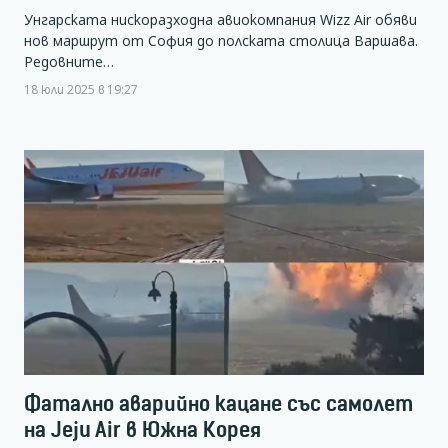
Унгарската нискоразходна авиокомпания Wizz Air обяви
нов маршрут от София до полската столица Варшава.
Редовните…
18 юли 2025 в 19:27
Фатално аварийно кацане със самолет
на Jeju Air в Южна Корея