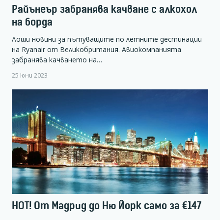
Райънеър забранява качване с алкохол
на борда
Лоши новини за пътуващите по летните дестинации
на Ryanair от Великобритания. Авиокомпанията
забранява качването на…
25 юни 2023
HOT! От Мадрид до Ню Йорк само за €147