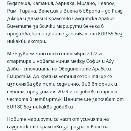
Будапеща, Катания, Ларнака, Милано, Неапол,
Рим, Тирана, Венеция и Виена в Европа – до Рияд,
Джеда и Дамам в Кралство Саудитска Арабия.
Билетите за всички маршрути вече са в
продажба, като цените започват от EUR 55 без
никакви екстри.
Междувременно от 6 септември 2022-а
стартира и новата линия между София и Абу
Даби – столицата на Обединените Арабски
Емирства. До края на летния сезон тя ще се
изпълнява два пъти седмично, във вторник и
събота, през зимния 2023-а се добавя и трета
честота в четвъртък. Цените ще започват от
EUR 80 без никакви добавки.
Новите маршрути са част от усилията на
саудитското кралство за разрастване на