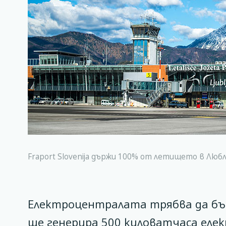
Fraport Slovenija държи 100% от летището в Любл
Електроцентралата трябва да бъд
ще генерира 500 киловатчаса ел