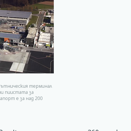
 пътническия терминал
ни пиистата за
апорт е за над 200