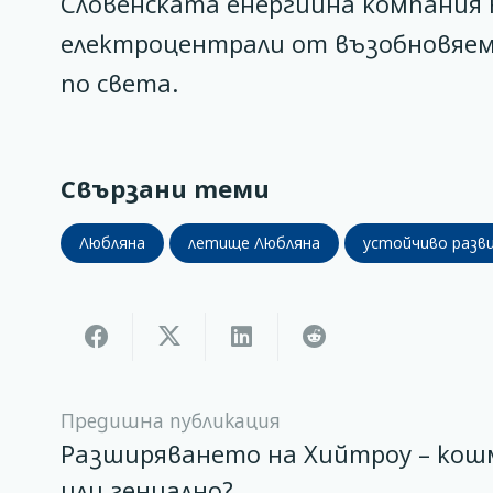
Словенската енергийна компания R
електроцентрали от възобновяеми
по света.
Свързани теми
Любляна
летище Любляна
устойчиво разв
Предишна публикация
Разширяването на Хийтроу – кош
или гениално?