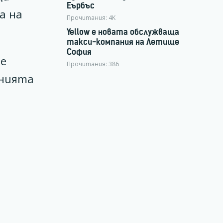
Еърбъс
а на
Прочитания:
4K
Yellow е новата обслужваща
такси-компания на Летище
София
те
Прочитания:
386
анията