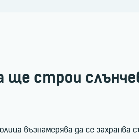
 ще строи слънче
ица възнамерява да се захранва с