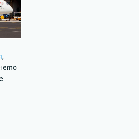
я
,
ането
е