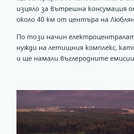
изцяло за вътрешна консумация о
около 40 км от центъра на Люблян
По този начин електроцентралат
нужди на летищния комплекс, ка
и ще намали въглеродните емисии