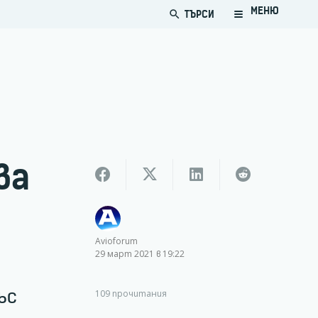
МЕНЮ
ТЪРСИ
search
ва
Avioforum
29 март 2021 в 19:22
ъс
109
прочитания