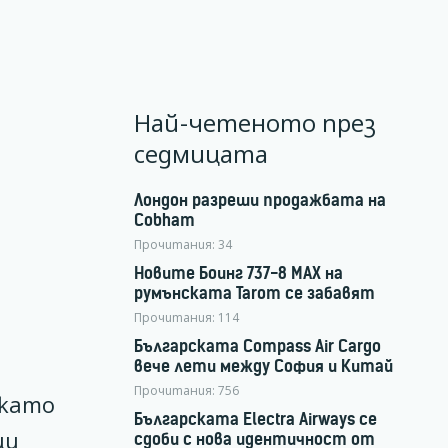
Най-четеното през
седмицата
Лондон разреши продажбата на
Cobham
Прочитания:
34
Новите Боинг 737-8 MAX на
румънската Tarom се забавят
Прочитания:
114
Българската Compass Air Cargo
вече лети между София и Китай
Прочитания:
756
 като
Българската Electra Airways се
ци
сдоби с нова идентичност от