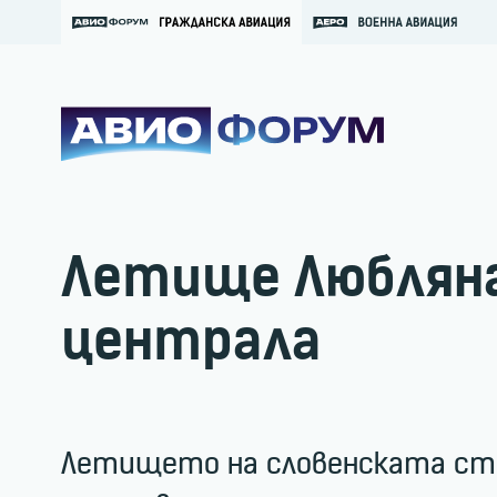
Летище Любляна
централа
Летището на словенската стол