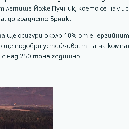
т летище Йоже Пучник, което се намир
а, до градчето Брник.
а ще осигури около 10% от енергийни
то ще подобри устойчивостта на комп
 с над 250 тона годишно.