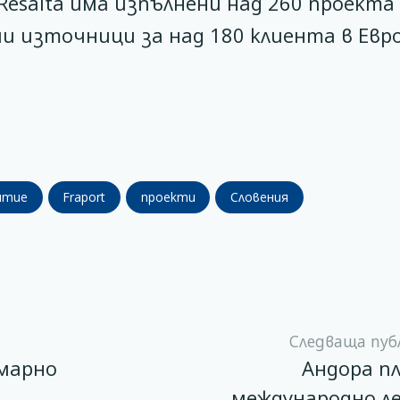
esalta има изпълнени над 260 проекта
 източници за над 180 клиента в Евр
итие
Fraport
проекти
Словения
Следваща пуб
марно
Андора п
международно 