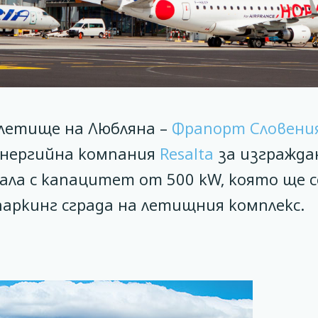
летище на Любляна –
Фрапорт Словени
 енергийна компания
Resalta
за изгражд
ла с капацитет от 500 kW, която ще с
аркинг сграда на летищния комплекс.