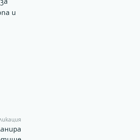
 за
опа и
ликация
ланира
летище