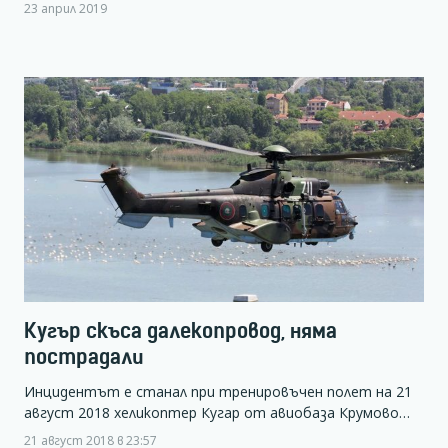
23 април 2019
Кугър скъса далекопровод, няма
пострадали
Инцидентът е станал при тренировъчен полет на 21
август 2018 хеликоптер Кугар от авиобаза Крумово…
21 август 2018 в 23:57