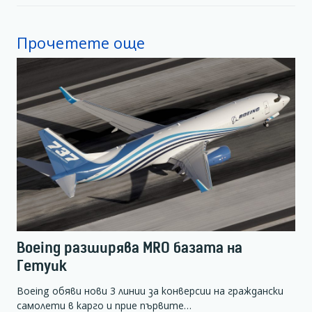
Прочетете още
Boeing разширява MRO базата на
Гетуик
Boeing обяви нови 3 линии за конверсии на граждански
самолети в карго и прие първите…