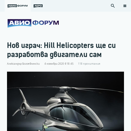
search
Нов играч: Hill Helicopters ще си
разработва двигатели сам
Александър Богоявленски
4 ноември 2020 в 18:45
118
прочитания