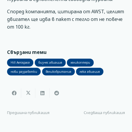
Според компанията, цитирана от AWST, целият
двигател ще идва в пакет с тегло от не повече
от 100 кг.
Свързани теми
Hill Aerospace
бизнес авиация
хеликоптери
нови разработки
Великобритания
лека авиация
Предишна публикация
Следваща публикация