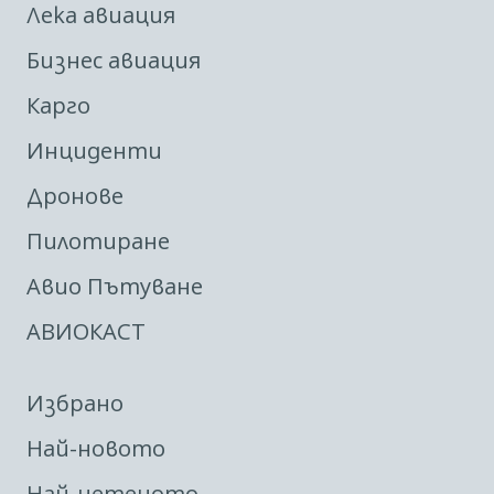
Лека авиация
Бизнес авиация
Карго
Инциденти
Дронове
Пилотиране
Авио Пътуване
АВИОКАСТ
Избрано
Най-новото
Най-четеното