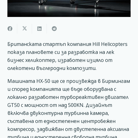
Британската стартъп компания Hill Helicopters
показа плановете си за разработка на лек
бизнес хеликоптер, изработен изцяло от
олекотени въглеродни композити.
Машината HX-50 ще се произвежда в Бирмингам
и според компанията ще бъде оборудвана с
локално разработен турбореактивен двигател
GT50 с мощност от над 500KN. Дизайнът
включва двуконтурна турбинна камера,
съставена от едностепенен центробежен
компресор, задвижван от двустепенна аксиална
турбина и едностепенна свободна турбина.