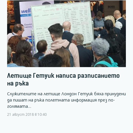
Летище Гетуик написа разписанието
на ръка
Служителите на летище Лондон Гетуик бяха принудени
да пишат на ръка полетната информация през по-
голямата…
21 август 2018 в 10:40