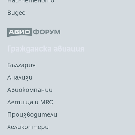
Най-четеното
Видео
Гражданска авиация
България
Анализи
Авиокомпании
Летища и MRO
Производители
Хеликоптери