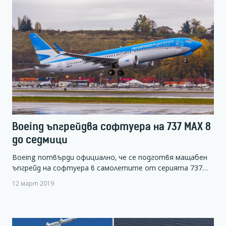
Boeing ъпгрейдва софтуера на 737 MAX 8
до седмици
Boeing потвърди официално, че се подготвя мащабен
ъпгрейд на софтуера в самолетите от серията 737…
12 март 2019