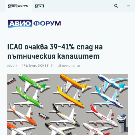
search
ICAO очаква 39-41% спад на
пътническия капацитет
Aviatrix
17 февруари 2020 в 11:11
28
прочитания