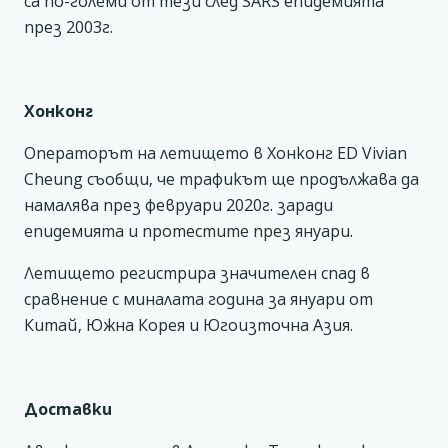
са по-големи от тези след SARS епидемията
през 2003г.
Хонконг
Операторът на летището в Хонконг ED Vivian
Cheung съобщи, че трафикът ще продължава да
намалява през февруари 2020г. заради
епидемията и протестите през януари.
Летището регистрира значителен спад в
сравнение с миналата година за януари от
Китай, Южна Корея и Югоизточна Азия.
Доставки