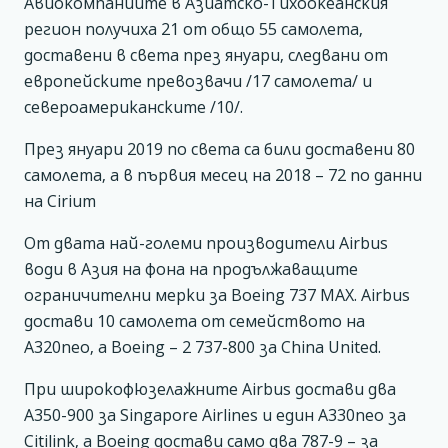
Авиокомпаниите в Азиатско-Тихоокеанския
регион получиха 21 от общо 55 самолета,
доставени в света през януари, следвани от
европейските превозвачи /17 самолета/ и
североамериканските /10/.
През януари 2019 по света са били доставени 80
самолета, а в първия месец на 2018 – 72 по данни
на Cirium
От двата най-големи производители Airbus
води в Азия на фона на продължаващите
ограничителни мерки за Boeing 737 MAX. Airbus
достави 10 самолета от семейството на
А320neo, а Boeing – 2 737-800 за China United.
При широкофюзелажните Airbus достави два
А350-900 за Singapore Airlines и един А330neo за
Citilink, а Boeing достави само два 787-9 – за