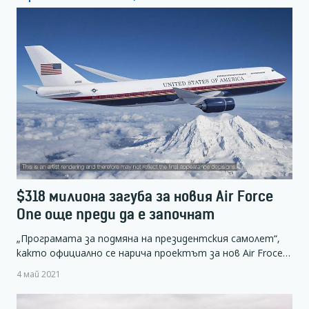
$318 милиона загуба за новия Air Force
One още преди да е започнат
„Програмата за подмяна на президентския самолет“,
както официално се нарича проектът за нов Air Froce…
4 май 2021