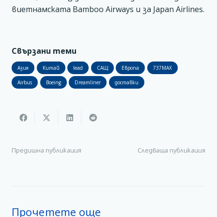
виетнамската Bamboo Airways и за Japan Airlines.
Свързани теми
Азия
Китай
lead
САЩ
Европа
737MAX
Airbus
Boeing
Dreamliner
доставки
Предишна публикация
Следваща публикация
Прочетете още