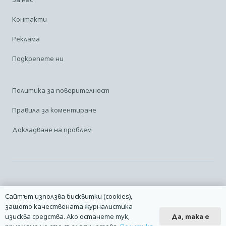
Контакти
Реклама
Подкрепете ни
Политика за поверителност
Правила за коментиране
Докладване на проблем
Facebook
Linkedin
Карта на сайта
Сайтът използва бисквитки (cookies),
защото качествената журналистика
2014 – 2026 © Всички права запазени. | Издател: Авио Форум |
Да, така е
изисква средства. Ако останете тук,
Дизайн
manolov.net
| Разработване
Pixelliant