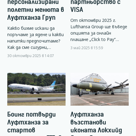
персонализирани
партньорство с
полетни менюта в
VISA
Луфтханза Груп
От октомври 2025 г.
Lufthansa Group ще въведе
Какво бихме искали да
опцията за онлайн
поръчаме за ядене и какви
плащане „Click to Pay“…
напитки предпочитаме?
Как да сме сигурни,…
3 май 2025 в 15:59
30 октомври 2025 в 14:07
Боинг потвърди
Луфтханза
Луфтханза за
възстанови
стартов
иконата Локхийд