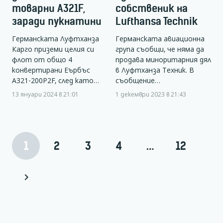
товарни А321F,
собственик на
заради пукнатини
Lufthansa Technik
Германската Луфтханза
Германската авиационна
Карго приземи целия си
група съобщи, че няма да
флот от общо 4
продава миноритарния дял
конвертирани Еърбъс
в Луфтханза Техник. В
А321-200P2F, след като…
съобщение…
13 януари 2024 в 21:01
1 декември 2023 в 21:43
1
2
3
4
…
12