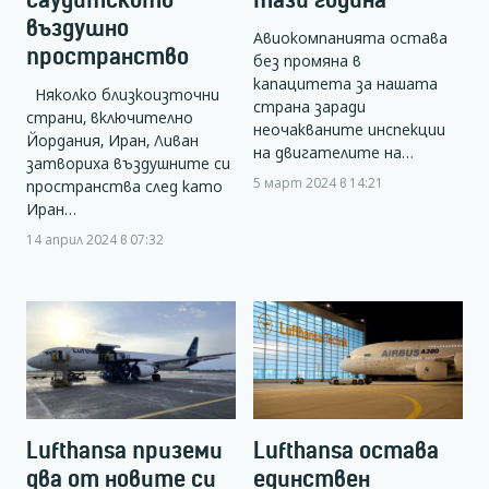
въздушно
Авиокомпанията остава
пространство
без промяна в
капацитета за нашата
Няколко близкоизточни
страна заради
страни, включително
неочакваните инспекции
Йордания, Иран, Ливан
на двигателите на…
затвориха въздушните си
5 март 2024 в 14:21
пространства след като
Иран…
14 април 2024 в 07:32
Lufthansa приземи
Lufthansa остава
два от новите си
единствен