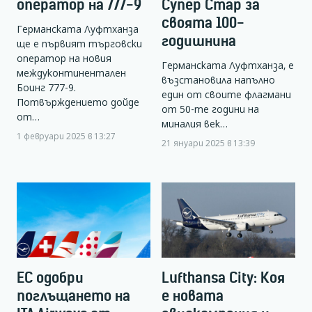
оператор на 777-9
Супер Стар за
своята 100-
Германската Луфтханза
годишнина
ще е първият търговски
оператор на новия
Германската Луфтханза, е
междуконтинентален
възстановила напълно
Боинг 777-9.
един от своите флагмани
Потвърждението дойде
от 50-те години на
от…
миналия век…
1 февруари 2025 в 13:27
21 януари 2025 в 13:39
ЕС одобри
Lufthansa City: Коя
поглъщането на
е новата