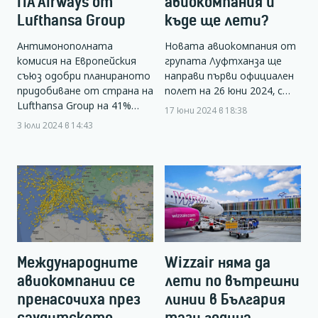
ITA Airways от
авиокомпания и
Lufthansa Group
къде ще лети?
Антимонополната
Новата авиокомпания от
комисия на Европейския
групата Луфтханза ще
съюз одобри планираното
направи първи официален
придобиване от страна на
полет на 26 юни 2024, с…
Lufthansa Group на 41%…
17 юни 2024 в 18:38
3 юли 2024 в 14:43
Международните
Wizzair няма да
авиокомпании се
лети по вътрешни
пренасочиха през
линии в България
саудитското
тази година