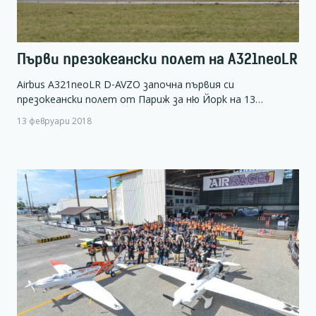
Първи презокеански полет на A321neoLR
Airbus A321neoLR D-AVZO започна първия си
презокеански полет от Париж за ню Йорк на 13…
13 февруари 2018