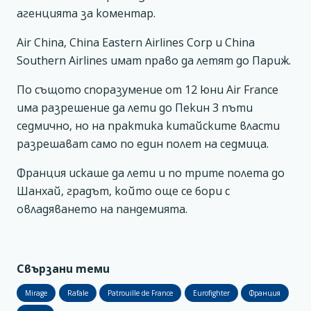
агенцията за коментар.
Air China, China Eastern Airlines Corp и China
Southern Airlines имат право да летят до Париж.
По същото споразумение от 12 юни Air France
има разрешение да лети до Пекин 3 пъти
седмично, но на практика китайските власти
разрешават само по един полет на седмица.
Франция искаше да лети и по трите полета до
Шанхай, градът, който още се бори с
овладяването на пандемията.
Свързани теми
Mirage
Rafale
Patrouille de France
Eurofighter
Франция