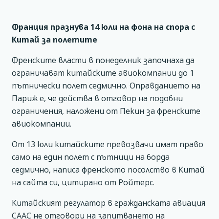
Франция празнува 14 юли на фона на спора с
Китай за полетите
Френските власти в понеделник започнаха да
ограничават китайските авиокомпании до 1
пътнически полет седмично. Оправданието на
Париж е, че действа в отговор на подобни
ограничения, наложени от Пекин за френските
авиокомпании.
От 13 юли китайските превозвачи имат право
само на един полет с пътници на борда
седмично, написа френското посолство в Китай
на сайта си, цитирано от Ройтерс.
Китайският регулатор в гражданската авиация
CAAC не отговори на запитването на