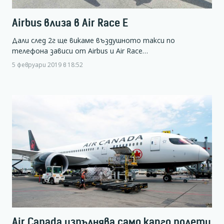
Airbus влиза в Air Race Е
Дали след 2г ще викаме въздушното такси по
телефона зависи от Airbus и Air Race…
5 февруари 2019 в 18:52
Air Canada изпълнява само карго полети