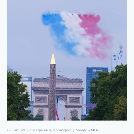
Снимка: МВнР на Франция, Фотограф: J. Sarago – MEAE