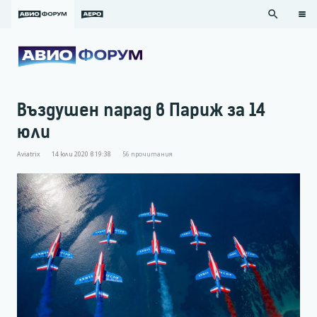
search
Въздушен парад в Париж за 14
юли
Aviatrix
14 юли 2020 в 19:38
56
прочитания