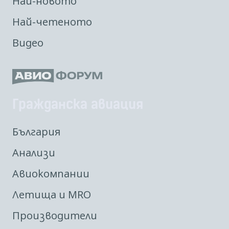
Най-новото
Най-четеното
Видео
Гражданска авиация
България
Анализи
Авиокомпании
Летища и MRO
Производители