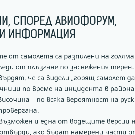
И, СПОРЕД АВИОФОРУМ,
 И ИНФОРМАЦИЯ
те от самолета са разпилени на голяма
леди от плъзгане по заснежения терен
върдят, че са видели „горящ самолет да
чници по време на инцидента в района
височина – по всяка вероятност на рус
провергана.
 възможен и една от водещите версии 
потвърди, ако бъдат намерени части о