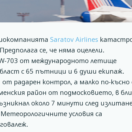
виокомпанията
Saratov Airlines
катастр
Предполага се, че няма оцелели.
6W-703 от международното летище
област с 65 пътници и 6 души екипаж.
от радарен контрол, а малко по-късно
Раменския район от подмосковието, в бл
възникнал около 7 минути след излитан
. Метеорологичните условия са
говалеж.