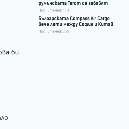
румънската Tarom се забавят
Прочитания:
114
Българската Compass Air Cargo
вече лети между София и Китай
Прочитания:
756
ова би
и
ало