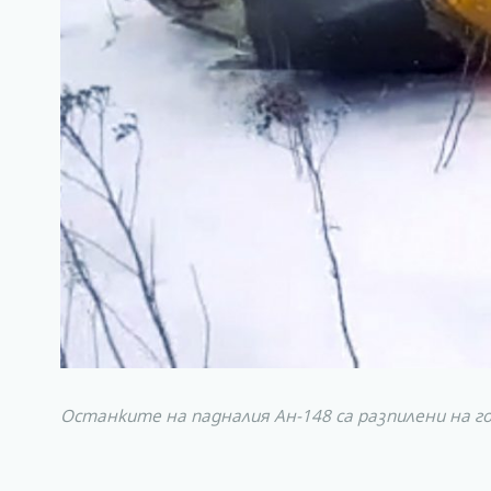
Останките на падналия Ан-148 са разпилени на 