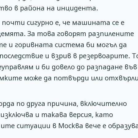
тво в района на инцидента.
 почти сигурно е, че машината се е
 земята. За това говорят разпилените
те и горивната система би могъл да
 последствие и взрив в резервоарите. Т
управлям и би довело до разпадане във
омките може да потвърди или отхвърл
борда по друга причина, включително
изключва и такава версия, като
те ситуации в Москва вече е образув