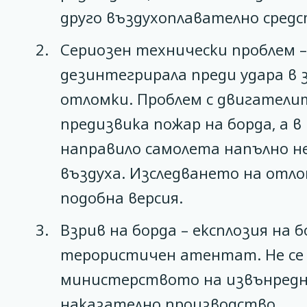
друго въздухоплавателно средс
Сериозен технически проблем –
дезинтегрирала преди удара в
отломки. Проблем с двигатели
предизвика пожар на борда, а в
направило самолета напълно не
въздуха. Изследването на отл
подобна версия.
Взрив на борда – експлозия на 
терористичен атентат. Не се 
министерството на извънредни
наказателно производство.