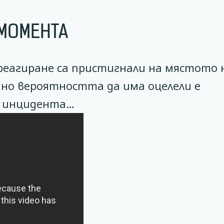
МОМЕНТА
 реагиране са пристигнали на мястото 
но вероятността да има оцелели е
д инцидента…