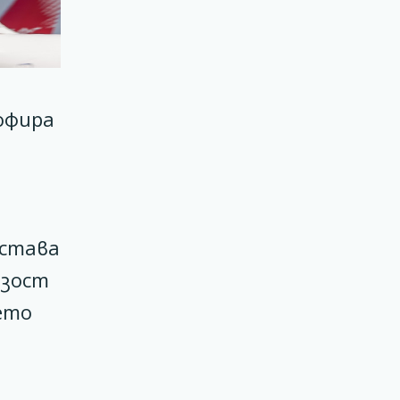
офира
 става
изост
ето