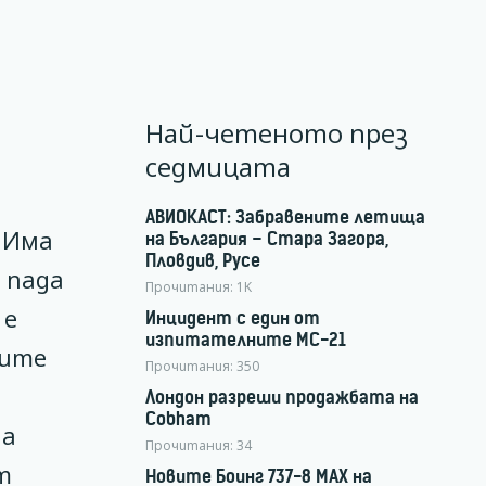
Най-четеното през
седмицата
АВИОКАСТ: Забравените летища
. Има
на България – Стара Загора,
Пловдив, Русе
 пада
Прочитания:
1K
 е
Инцидент с един от
изпитателните МС-21
ките
Прочитания:
350
Лондон разреши продажбата на
Cobham
на
Прочитания:
34
т
Новите Боинг 737-8 MAX на