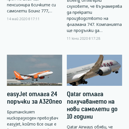
Boeing отхвърли
пенсионира всичките си
слуховете, че възнамерява
самолети Боинг 777,…
да прекрати
производството на
14 май 2020 в 17:11
флагмана 747. Компанията
ще продължи да…
11 юни 2020 в 17:28
easyJet отлага 24
Qatar отлага
поръчки за А320neo
получаването на
нови самолети до
Британският
10 години
нискоразходен превозвач
easyJet, който все още е
Qatar Airways обяви, че