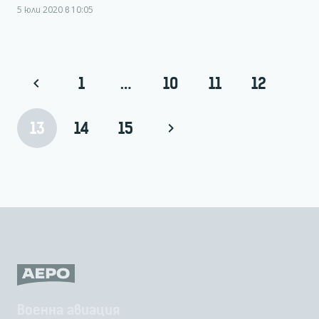
5 юли 2020 в 10:05
1
…
10
11
12
13
14
15
Военна авиация