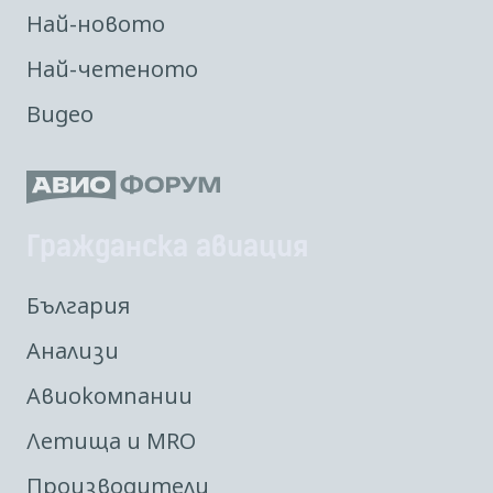
Най-новото
Най-четеното
Видео
Гражданска авиация
България
Анализи
Авиокомпании
Летища и MRO
Производители