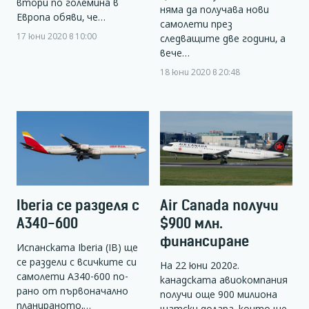
втори по големина в
няма да получава нови
Европа обяви, че…
самолети през
17 юни 2020 в 10:00
следващите две години, а
вече…
18 юни 2020 в 20:48
Iberia се разделя с
Air Canada получи
A340-600
$900 млн.
финансиране
Испанската Iberia (IB) ще
се раздели с всичките си
На 22 юни 2020г.
самолети А340-600 по-
канадската авиокомпания
рано от първоначално
получи още 900 милиона
планираното,…
щатски долара, които ще