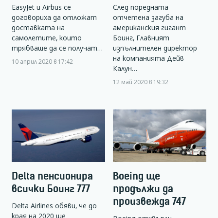
EasyJet и Airbus се
След поредната
договориха да отложат
отчетена загуба на
доставката на
американския гигант
самолетите, които
Боинг, Главният
трябваше да се получат…
изпълнителен директор
на компанията Дейв
10 април 2020 в 17:42
Калун…
12 май 2020 в 19:32
Delta пенсионира
Boeing ще
всички Боинг 777
продължи да
произвежда 747
Delta Airlines обяви, че до
края на 2020 ще