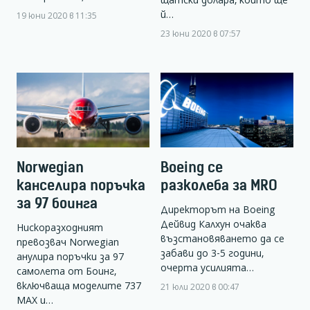
й…
19 юни 2020 в 11:35
23 юни 2020 в 07:57
Norwegian
Boeing се
канселира поръчка
разколеба за MRO
за 97 боинга
Директорът на Boeing
Дейвид Калхун очаква
Нискоразходният
възстановяването да се
превозвач Norwegian
забави до 3-5 години,
анулира поръчки за 97
очерта усилията…
самолета от Боинг,
включваща моделите 737
21 юли 2020 в 00:47
MAX и…