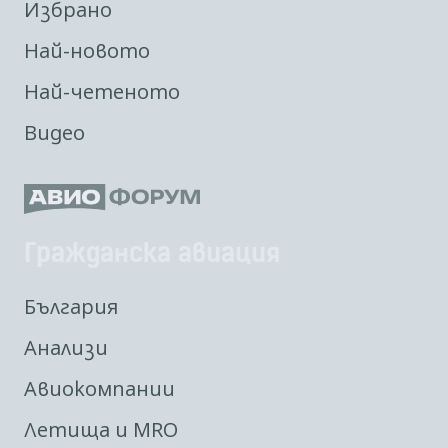
Избрано
Най-новото
Най-четеното
Видео
Гражданска авиация
България
Анализи
Авиокомпании
Летища и MRO