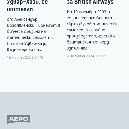
Удвар-Хази, се
за British Airways
оттегля
На 10 ноември 2003-а
година единственият
от Александър
свръхзвуков пътнически
Богоявленски Пионерът в
самолет в серийно
бизнеса с лизинг на
производство, френско-
пътнически самолети,
британския Конкорд,
Стивън Удвар-Хази,
изпълнява…
възнамерява да…
9 ноември 2024 в 15:09
16 март 2025 в 01:43