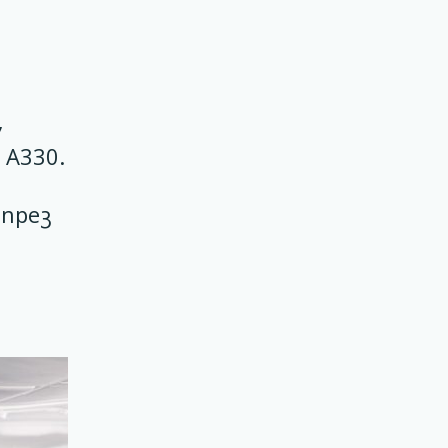
,
 А330.
 през