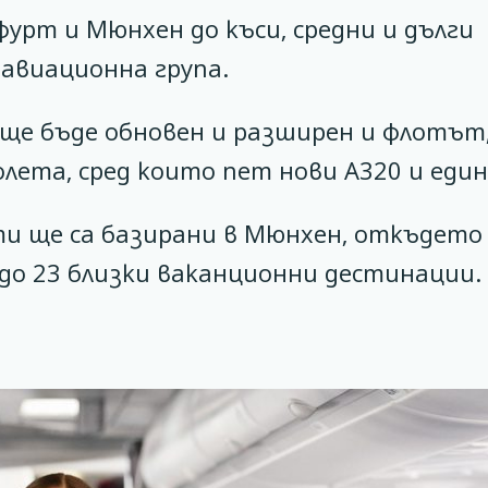
кфурт и Мюнхен до къси, средни и дълги
авиационна група.
 ще бъде обновен и разширен и флотът
лета, сред които пет нови А320 и един
и ще са базирани в Мюнхен, откъдето
до 23 близки ваканционни дестинации.