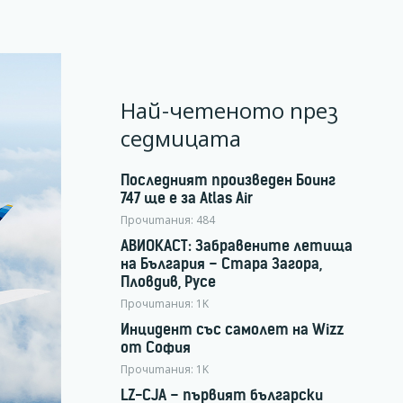
Най-четеното през
седмицата
Последният произведен Боинг
747 ще е за Atlas Air
Прочитания:
484
АВИОКАСТ: Забравените летища
на България – Стара Загора,
Пловдив, Русе
Прочитания:
1K
Инцидент със самолет на Wizz
от София
Прочитания:
1K
LZ-CJA – първият български