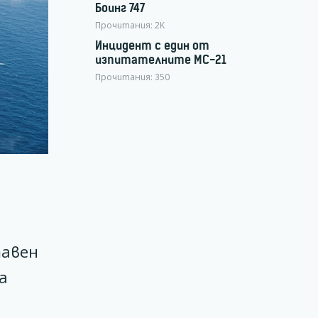
Боинг 747
Прочитания:
2K
Инцидент с един от
изпитателните МС-21
Прочитания:
350
тавен
а