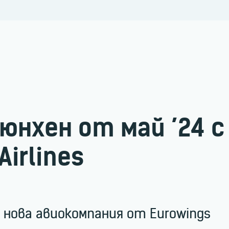
нхен от май ’24 с
Airlines
а нова авиокомпания от Eurowings