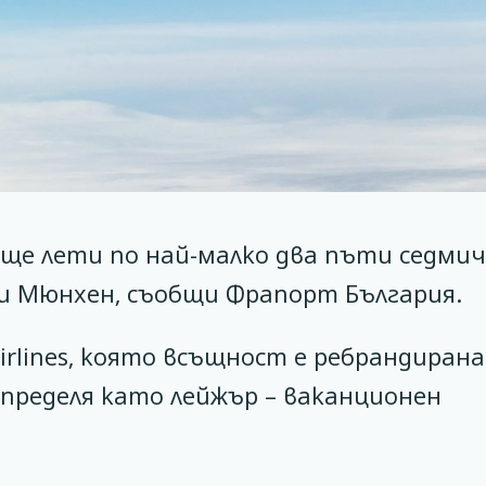
 ще лети по най-малко два пъти седми
 и Мюнхен, съобщи Фрапорт България.
Airlines, която всъщност е ребрандиран
 определя като лейжър – ваканционен