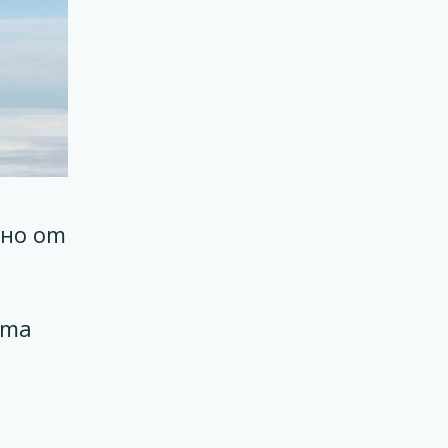
чно от
ата