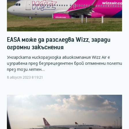
EASA може да разследва Wizz, заради
огромни закъснения
Унгарската нискоразходка авиокомпания Wizz Air е
изправена пред безпрецедентен брой отменени полети
през този летен…
8 август 2023 в 19:21