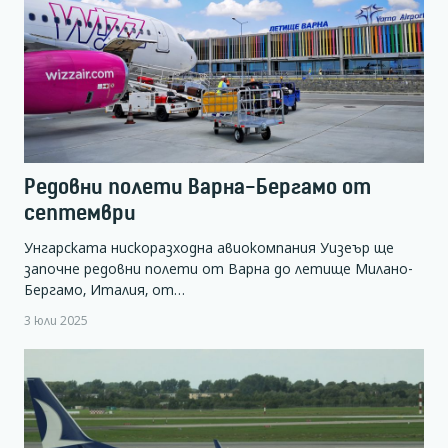
Редовни полети Варна-Бергамо от
септември
Унгарската нискоразходна авиокомпания Уизеър ще
започне редовни полети от Варна до летище Милано-
Бергамо, Италия, от…
3 юли 2025