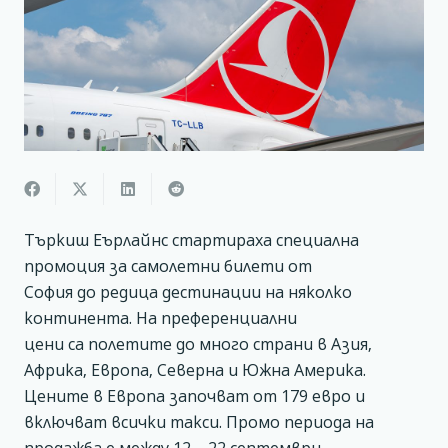
Търкиш Еърлайнс стартираха специална
промоция за самолетни билети от
София до редица дестинации на няколко
континента. На преференциални
цени са полетите до много страни в Азия,
Африка, Европа, Северна и Южна Америка.
Цените в Европа започват от 179 евро и
включват всички такси. Промо периода на
продажба е между 12 – 22 септември.