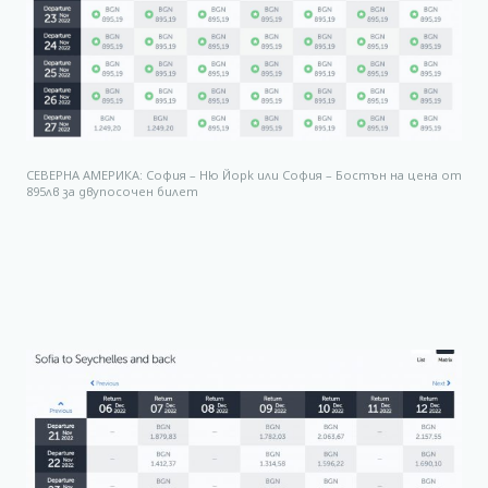
СЕВЕРНА АМЕРИКА: София – Ню Йорк или София – Бостън на цена от
895лв за двупосочен билет