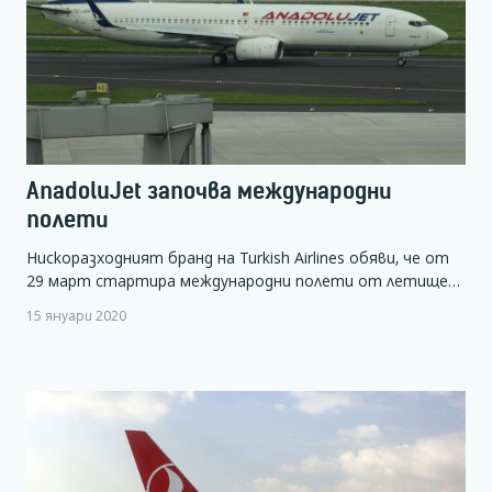
AnadoluJet започва международни
полети
Нискоразходният бранд на Turkish Airlines обяви, че от
29 март стартира международни полети от летище…
15 януари 2020