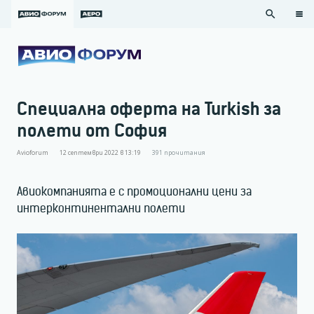
search
Специална оферта на Turkish за
полети от София
Avioforum
12 септември 2022 в 13:19
391
прочитания
Авиокомпанията е с промоционални цени за
интерконтинентални полети