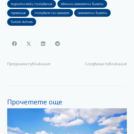
туристически пътувания
евтини самолетни билети
промоция
пътуване със самолет
самолетни билети
Turkish Airlines
Предишна публикация
Следваща публикация
Прочетете още