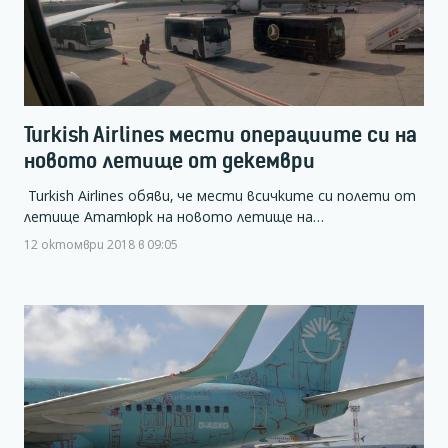
Turkish Airlines мести операциите си на
новото летище от декември
Turkish Airlines обяви, че мести всичките си полети от
летище Ататюрк на новото летище на…
12 октомври 2018 в 09:05