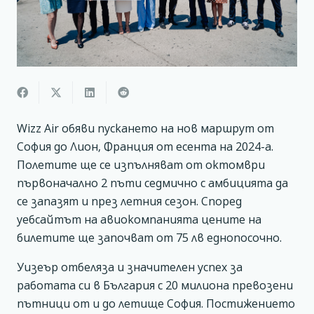
Wizz Air обяви пускането на нов маршрут от
София до Лион, Франция от есента на 2024-а.
Полетите ще се изпълняват от октомври
първоначално 2 пъти седмично с амбицията да
се запазят и през летния сезон. Според
уебсайтът на авиокомпанията цените на
билетите ще започват от 75 лв еднопосочно.
Уизеър отбеляза и значителен успех за
работата си в България с 20 милиона превозени
пътници от и до летище София. Постижението