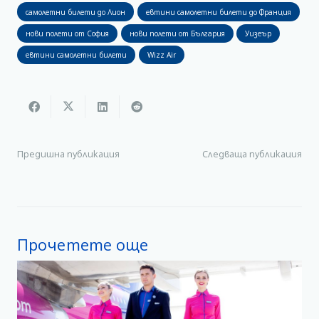
самолетни билети до Лион
евтини самолетни билети до Франция
нови полети от София
нови полети от България
Уизеър
евтини самолетни билети
Wizz Air
Предишна публикация
Следваща публикация
Прочетете още