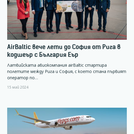
AirBaltic вече лети до София от Рига в
кодшеър с България Еър
Латвийската авиокомпания airBaltic стартира
полетите между Рига и София, с което стана първият
оператор по…
15 май 2024