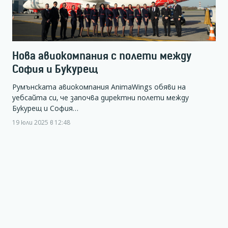
Нова авиокомпания с полети между
София и Букурещ
Румънската авиокомпания AnimaWings обяви на
уебсайта си, че започва директни полети между
Букурещ и София…
19 юли 2025 в 12:48