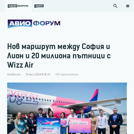
search
Нов маршрут между София и
Лион и 20 милиона пътници с
Wizz Air
Avioforum
19 юли 2024 в 18:21
192
прочитания