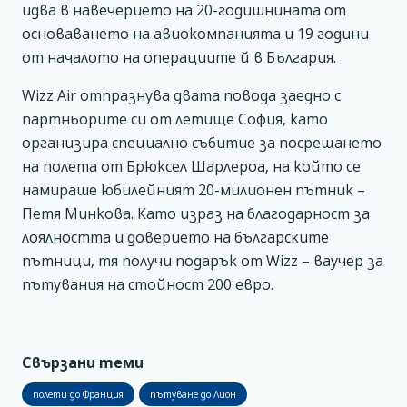
идва в навечерието на 20-годишнината от
основаването на авиокомпанията и 19 години
от началото на операциите й в България.
Wizz Air отпразнува двата повода заедно с
партньорите си от летище София, като
организира специално събитие за посрещането
на полета от Брюксел Шарлероа, на който се
намираше юбилейният 20-милионен пътник –
Петя Минкова. Като израз на благодарност за
лоялността и доверието на българските
пътници, тя получи подарък от Wizz – ваучер за
пътувания на стойност 200 евро.
Свързани теми
полети до Франция
пътуване до Лион