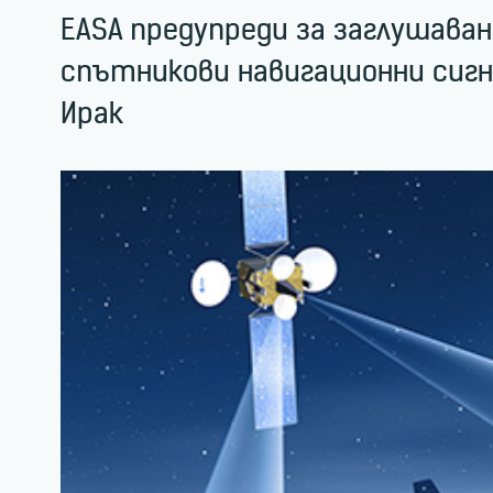
EASA предупреди за заглушава
спътникови навигационни сигна
Ирак