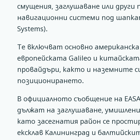
смущения, заглушаване или други 
навигационни системи под шапката 
Systems).
Те включват основно американскат
европейската Galileo и китайската
провайдъри, както и наземните с
позиционирането.
В официалното съобщение на EASA 
дължат на заглушаване, умишлени
като засегнатия район се прости
ексклав Калининград и балтийски