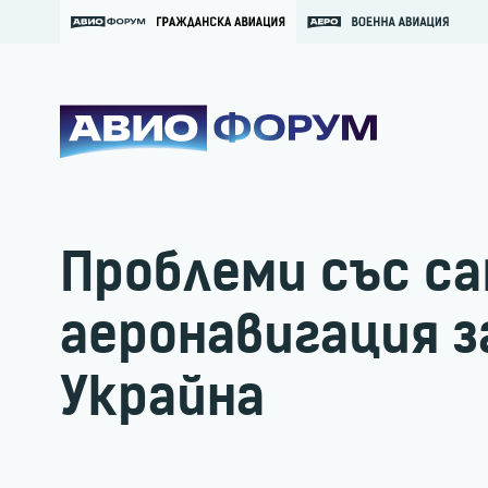
Проблеми със 
аеронавигация з
Украйна