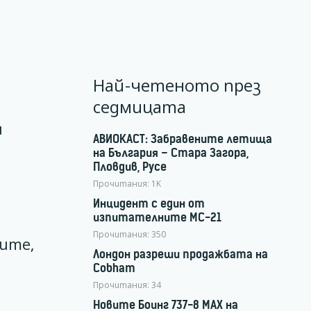
Най-четеното през
седмицата
и
АВИОКАСТ: Забравените летища
на България – Стара Загора,
Пловдив, Русе
Прочитания:
1K
Инцидент с един от
е
изпитателните МС-21
Прочитания:
350
ите,
Лондон разреши продажбата на
Cobham
Прочитания:
34
Новите Боинг 737-8 MAX на