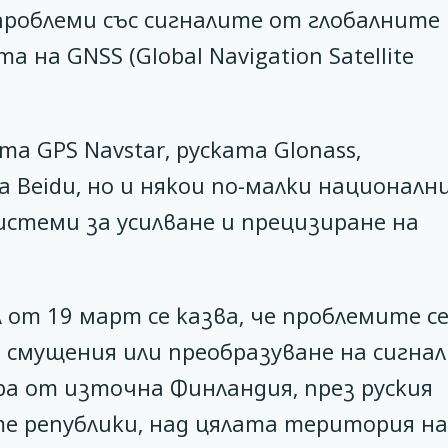
проблеми със сигналите от глобалните
на GNSS (Global Navigation Satellite
а GPS Navstar, руската Glonass,
 Beidu, но и някои по-малки националн
истеми за усилване и прецизиране на
от 19 март се казва, че проблемите с
 смущения или преобразуване на сигнал
ра от източна Финландия, през руския
те републики, над цялата територия на