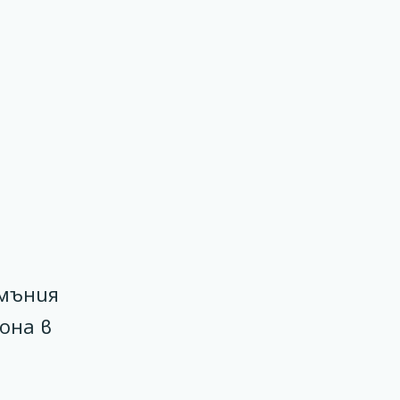
умъния
она в