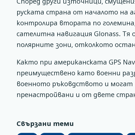
Според други източници, смущени
руската страна от началото на а
контролира втората по големина,
сателитна навигация Glonass. Тя 
полярните зони, отколкото оста
Както при американската GPS Navst
преимуществено като военни раз
военното ръковдството и могат 
пренастройвани и от двете стра
Свързани теми