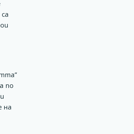
е
 са
кои
стта“
а по
 и
е на