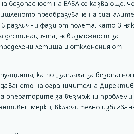
а безопасност на EASA се казва още, ч
ишленото преобразуване на сигналите
в различни фази от полета, като в ня
 на дестинацията, невъзможност за
 определени летища и отклонения от
.
итуацията, като „заплаха за безопасно
здаването на ограничителна Директив
ва операторите за възможни проблеми
нтивни мерки, включително избягван