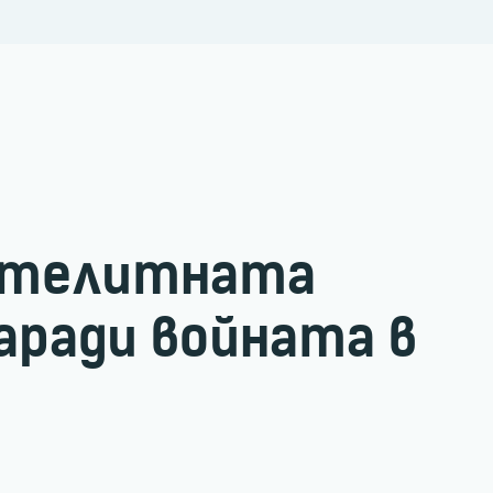
сателитната
аради войната в