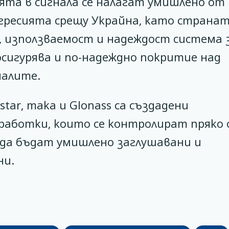
ята в сигнала се налагат умишлено от
гресията срещу Украйна, като страна
 използваемост и надеждост система 
осигурява и по-надеждно покритие над
налите.
ar, така и Glonass са създадени
работки, които се контролират пряко
да бъдат умишлено заглушавани и
ни.