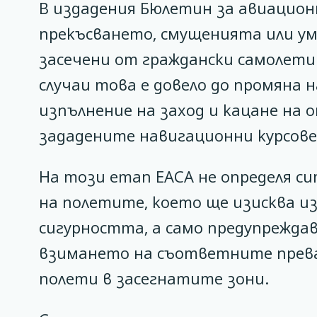
В издадения Бюлетин за авиационн
прекъсването, смущенията или ум
засечени от граждански самолети 
случаи това е довело до промяна
изпълнение на заход и кацане на
зададените навигационни курсове
На този етап ЕАСА не определя с
на полетите, което ще изисква и
сигурността, а само предупрежда
взимането на съответните прева
полети в засегнатите зони.