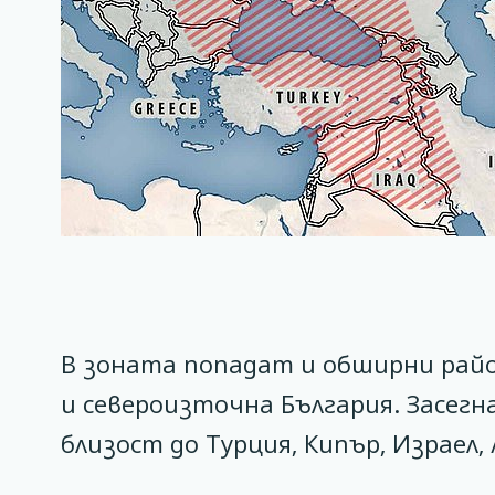
В зоната попадат и обширни райо
и североизточна България. Засег
близост до Турция, Кипър, Израел,