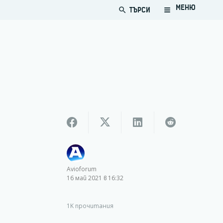
МЕНЮ
ТЪРСИ
search
Avioforum
-
16 май 2021 в 16:32
1K
прочитания