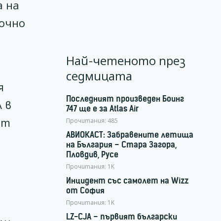
а на
точно
Най-четеното през
седмицата
я
Последният произведен Боинг
 в
747 ще е за Atlas Air
ат
Прочитания:
485
АВИОКАСТ: Забравените летища
на България – Стара Загора,
Пловдив, Русе
Прочитания:
1K
Инцидент със самолет на Wizz
от София
Прочитания:
1K
LZ-CJA – първият български