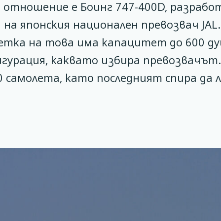
а отношение е Боинг 747-400D, разрабо
на японския национален превозвач JAL.
метка на това има капацитет до 600 ду
фигурация, каквато избира превозвачът
0 самолета, като последният спира да 