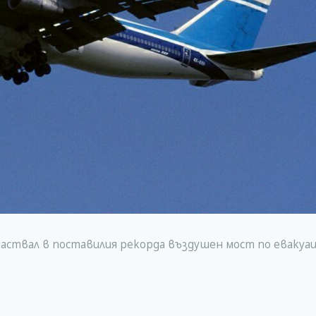
участвал в поставилия рекорда въздушен мост по евакуа