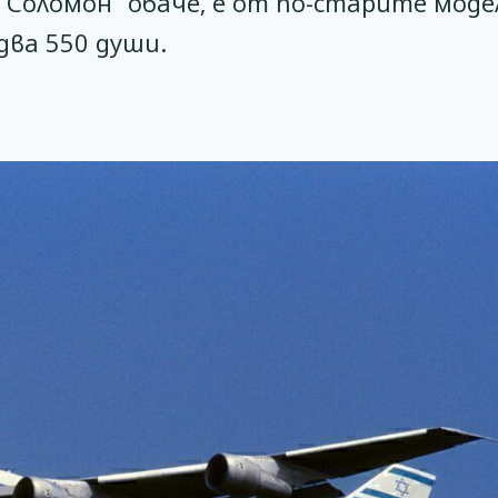
Соломон“ обаче, е от по-старите моде
два 550 души.