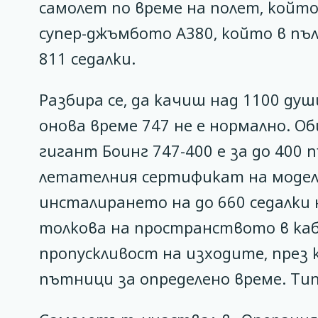
самолет по време на полет, който 
супер-джъмбото А380, който в пъ
811 седалки.
Разбира се, да качиш над 1100 душ
онова време 747 не е нормално. 
гигант Боинг 747-400 е за до 400 п
летателния сертификат на модела
инсталирането на до 660 седалки 
толкова на пространството в ка
пропускливост на изходите, през 
пътници за определено време. Тип