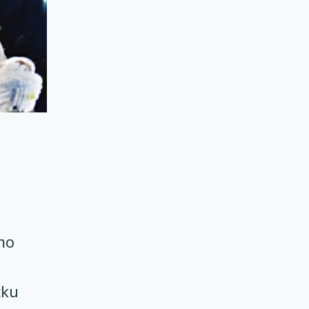
то
ски