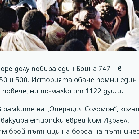
ре-долу побира един Боинг 747 – в
0 и 500. Историята обаче помни един
 повече, ни по-малко от 1122 души.
 в рамките на „Операция Соломон“, кога
вакуира етиопски евреи към Израел.
лям брой пътници на борда на пътниче