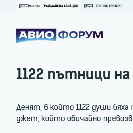
1122 пътници на 
Денят, в който 1122 души бяха
джет, който обичайно превозва