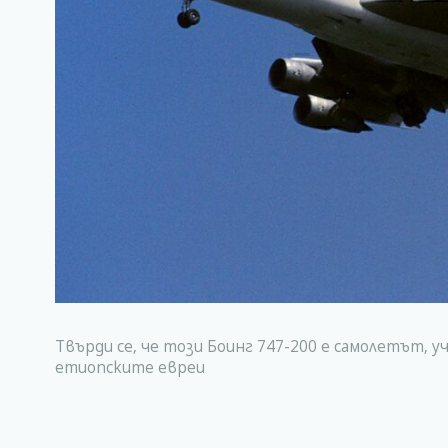
Твърди се, че този Боинг 747-200 е самолетът, 
етиопските евреи