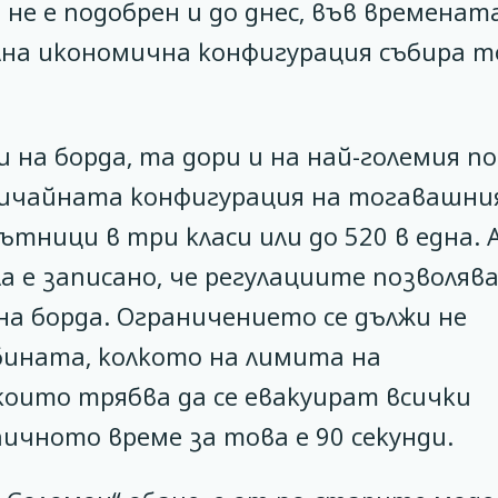
не е подобрен и до днес, във временат
лна икономична конфигурация събира 
и на борда, та дори и на най-големия по
Обичайната конфигурация на тогавашни
ътници в три класи или до 520 в една. А
 е записано, че регулациите позволяв
на борда. Ограничението се дължи не
бината, колкото на лимита на
които трябва да се евакуират всички
ичното време за това е 90 секунди.