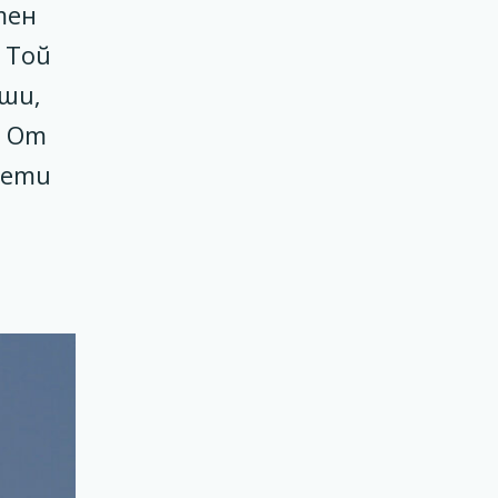
тен
 Той
ши,
. От
лети