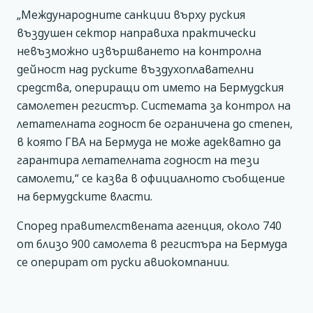
„Международните санкции върху руския
въздушен сектор направиха практически
невъзможно извършването на контролна
дейност над руските въздухоплавателни
средства, опериращи от името на Бермудския
самолетен регистър. Системата за контрол на
летателната годност бе ограничена до степен,
в която ГВА на Бермуда не може адекватно да
гарантира летателната годност на тези
самолети,“ се казва в официалното съобщение
на бермудските власти.
Според правителствената агенция, около 740
от близо 900 самолета в регистъра на Бермуда
се оперират от руски авиокомпании.