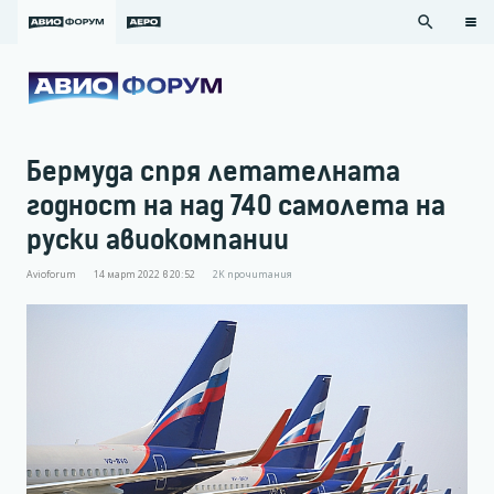
search
Бермуда спря летателната
годност на над 740 самолета на
руски авиокомпании
Avioforum
14 март 2022 в 20:52
2K
прочитания