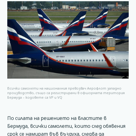
Всички самолети на националния превозвач Аерофлот западно
производство, също са регистрирани в офшорната територия
Бермуда – кодовете са VP и VQ
По силата на решението на властите в
Бермуда, всички самолети, които след обявения
срок се намират във въздуха, следва да