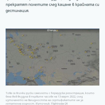
прекратят полетите след кацане в крайната си
дестинация.
Това са всички руски самолети с бермудска регистрация, които
бяха във въздуха в първите часове на 13 март 2022, след
изтичането на валидността на сертификатите им за
летателна годност. Източник: Flightradar24