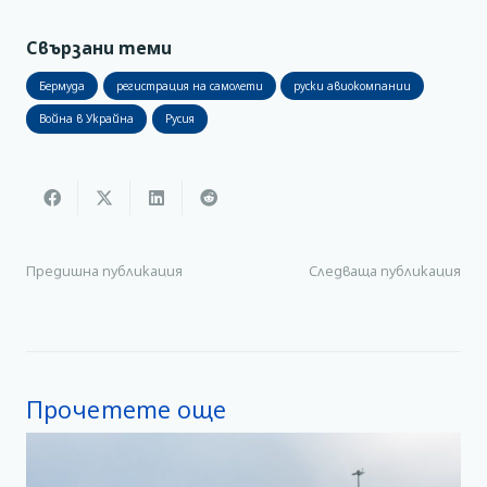
Свързани теми
Бермуда
регистрация на самолети
руски авиокомпании
Война в Украйна
Русия
Предишна публикация
Следваща публикация
Прочетете още