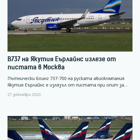
B737 на Якутия Еърлайнс излезе от
пистата в Москва
Пътнически Боинг 737-700 на руската авиокомпания
Якутия Еърлайнс е излязъл от пистата при опит за…
27 декември 2020