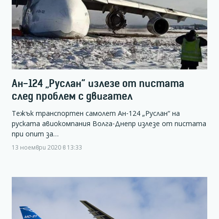
Aн-124 „Руслан“ излезе от пистата
след проблем с двигател
Тежък транспортен самолет Ан-124 „Руслан“ на
руската авиокомпания Волга-Днепр излезе от пистата
при опит за…
13 ноември 2020 в 13:33