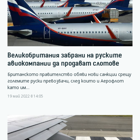
Великобритания забрани на руските
авиокомпании да продават слотове
Британското правителство обяви нови санкции срещу
големите руски превозвачи, след които и Аерофлот
като им…
19 май 2022 в 14:05