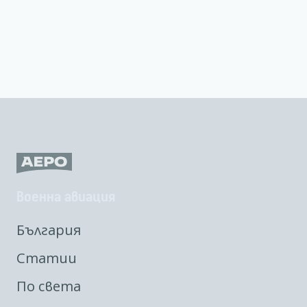
Военна авиация
България
Статии
По света