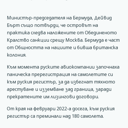
Министър-председателя на Бермуда, Дейвид
Бърт също потвърди, че островът на
практика следва наложените от Обединеното
Кралство санкции срещу Москва. Бермуда е част
от Общността на нациите и бивша британска
колония.
Към момента руските авиокомпании започнаха
паническа пререгистрация на самолетите си
към руския регистър, за да избегнат тяхното
арестуване и изземване зад граница, заради
прекратените им лизингови договори.
От края на февруари 2022-а досега, към руския
регистър са преминали над 180 самолета.