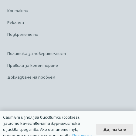
Контакти
Реклама
Подкрепете ни
Политика за поверителност
Правила за коментиране
Докладване на проблем
Facebook
Linkedin
Карта на сайта
Сайтът използва бисквитки (cookies),
защото качествената журналистика
2014 – 2026 © Всички права запазени. | Издател: Авио Форум |
Да, така е
изисква средства. Ако останете тук,
Дизайн
manolov.net
| Разработване
Pixelliant
приемаме че сте съгласни с това.
Политика