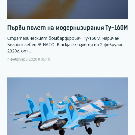
Първи полет на модернизирания Ту-160М
Стратегическият бомбардировач Ту-160М, наричан
Белият лебед /в НАТО: Blackjack/ излетя на 2 февруари
2020г. от…
4 февруари 2020 в 06:10