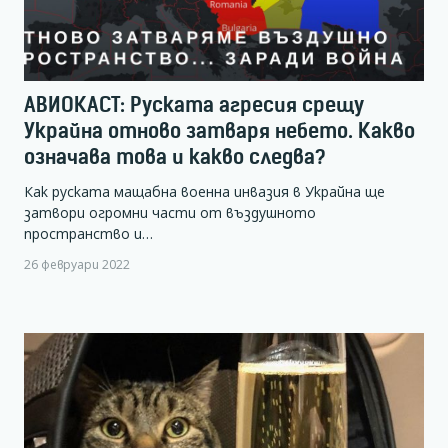
АВИОКАСТ: Руската агресия срещу
Украйна отново затваря небето. Какво
означава това и какво следва?
Как руската мащабна военна инвазия в Украйна ще
затвори огромни части от въздушното
пространство и…
26 февруари 2022