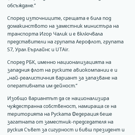
обсъждане.“
Според източниците, срещата е била под
домакинството на заместник министъра на
транспорта Игор Чалик и е включвала
представители на групата Аерофлот, групата
S7, Урал Еърлайнс и UTAir.
Според РБК, именно национализацията на
западния флот на руските авиокомпании е и
„най-реалистичния вариант за запазване на
оперативната им дейност.“
Изобщо вариантът да се национализира
чуждестранна собственост, намираща се на
територията на Руската Федерация беше
загатната от заместник-председателя на
руския Съвет за сигурност и бивш президент и