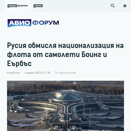
search
Русия обмисля национализация на
флота от самолети Боинг и
Еърбъс
Avioforum
4 март 2022 в 11:56
1K
прочитания