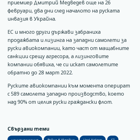
приемиер Дмитрий Медведев още на 26
февруари, два дни след началото на руската
инвазия в Украйна.
ЕС и много други държави забраниха
продажбата и лизинга на западни самолети за
руски авиокомпании, като част от мащабните
санкции срещу агресора, а лизинговите
компании обявиха, че си искат самолетите
обратно до 28 март 2022.
Руските авиокомпании към момента оперират
с 589 самолета западно производство, което
над 90% от целия руски граждански флот.
Свързани теми
национализация
Война в Украйна
Ural Airlines
S7