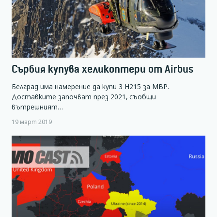
Сърбия купува хеликоптери от Airbus
Белград има намерение да купи 3 H215 за МВР.
Доставките започват през 2021, съобщи
вътрешният…
19 март 2019