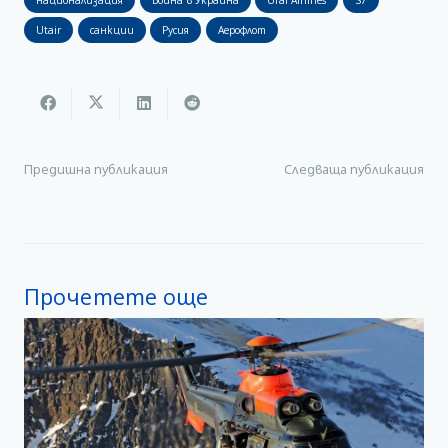
Utair
санкции
Русия
Аерофлот
Предишна публикация
Следваща публикация
Прочетете още