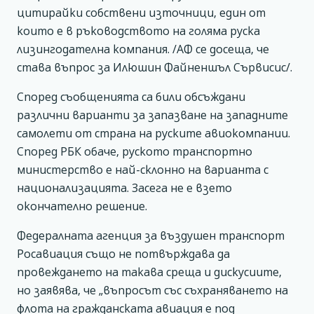
цитирайки собствени източници, един от
които е в ръководството на голяма руска
лизингодателна компания. /АФ се досеща, че
става въпрос за Илюшин Файненшъл Сървисис/.
Според съобщенията са били обсъждани
различни варианти за запазване на западните
самолети от страна на руските авиокомпании.
Според РБК обаче, руското транспортно
министерство е най-склонно на варианта с
национализацията. Засега не е взето
окончателно решение.
Федералната агенция за въздушен транспорт
Росавиация също не потвърждава да
провеждането на такава среща и дискусиите,
но заявява, че „въпросът със съхраняването на
флота на гражданската авиация е под