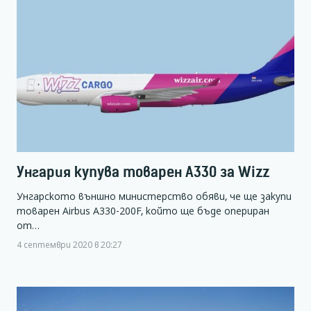
Унгария купува товарен А330 за Wizz
Унгарското външно министерство обяви, че ще закупи
товарен Airbus A330-200F, който ще бъде опериран
от…
4 септември 2020 в 20:27