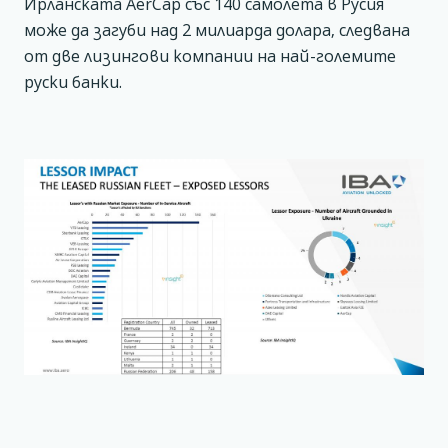
Ирланската AerCap със 140 самолета в Русия
може да загуби над 2 милиарда долара, следвана
от две лизингови компании на най-големите
руски банки.