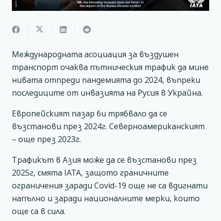
Международната асоциация за въздушен
транспорт очаква пътническия трафик да мине
нивата отпреди пандемията до 2024, въпреки
последиците от инвазията на Русия в Украйна.
Европейският пазар би трябвало да се
възстанови през 2024г. Северноамериканският
– още през 2023г.
Трафикът в Азия може да се възстанови през
2025г, смята IATA, защото граничните
ограничения заради Covid-19 още не са вдигнати
напълно и заради националните мерки, които
още са в сила.