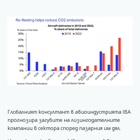
Глобалният консултант в авиоиндустрията IBA
прогнозира загубите на лизингодателните
компании в сектора според пазарния им дял.