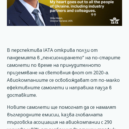
В перспектива IATA открива ползи от
пандемията в „пенсионирането“ на по-старите
самолети по време на принудителното
приземяване на световния флот от 2020-а.
Авиокомпаниите се освобождават от по-малко
ефективните самолети и направиха пауза в
доставките.
Новите самолети ще помогнат да се намалят
въглеродните емисии, казва глобалната
търговска асоциация на авиокомпании с 290