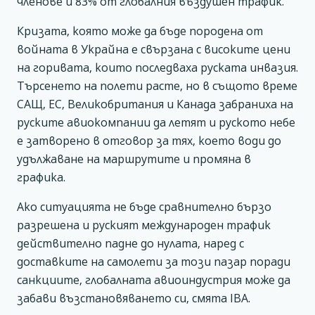
членове и 83% от глобалния въздушен трафик.
Кризата, която може да бъде породена от
войната в Украйна е свързана с високите цени
на горивата, които последваха руската инвазия.
Търсенето на полети расте, но в същото време
САЩ, ЕС, Великобритания и Канада забраниха на
руските авиокомпании да летят и руското небе
е затворено в отговор за тях, което води до
удължаване на маршрутите и промяна в
графика.
Ако ситуацията не бъде сравнително бързо
разрешена и руският международен трафик
действително падне до нулата, наред с
доставките на самолети за този пазар поради
санкциите, глобалната авиоиндустрия може да
забави възстановяването си, смята IBA.