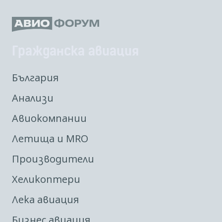
Гражданска авиация
България
Анализи
Авиокомпании
Летища и MRO
Производители
Хеликоптери
Лека авиация
Бизнес авиация