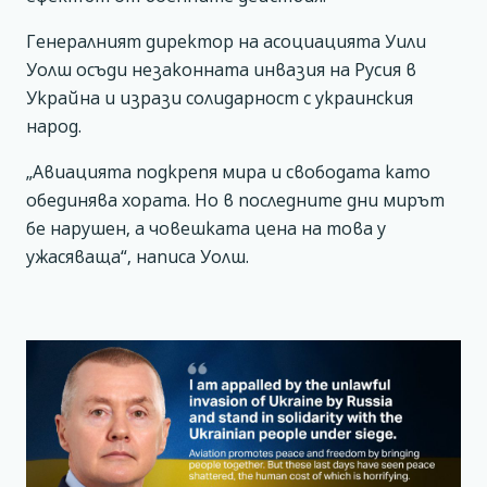
Генералният директор на асоциацията Уили
Уолш осъди незаконната инвазия на Русия в
Украйна и изрази солидарност с украинския
народ.
„Авиацията подкрепя мира и свободата като
обединява хората. Но в последните дни мирът
бе нарушен, а човешката цена на това у
ужасяваща“, написа Уолш.