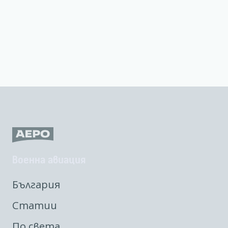
Военна авиация
България
Статии
По света