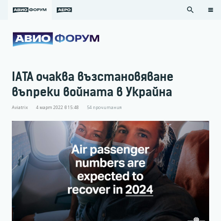
search
IATA очаква възстановяване
въпреки войната в Украйна
Aviatrix
4 март 2022 в 15:48
54
прочитания