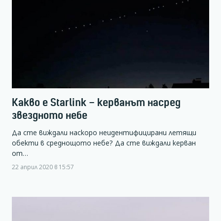
Какво е Starlink – керванът насред
звездното небе
Да сте виждали наскоро неидентифицирани летящи
обекти в среднощото небе? Да сте виждали керван
от…
22 април 2020 в 15:57