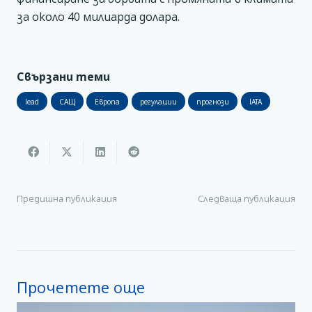
за около 40 милиарда долара.
Свързани теми
lead
САЩ
Европа
регулации
прогнози
IATA
Предишна публикация
Следваща публикация
Прочетете още