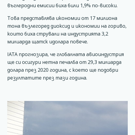
въглеродни емисии биха били 1,9% по-високи.
Това представлява икономии от 17 милиона
тона възлегоред диоксид и икономии на гориво,
които биха стрували на индустрията 3,2
милиарда щатск идолара повече.
IATA прогнозира, че глобалната авиоиндустрия
ще си осигури нетна печалба от 29,3 милиарда
долара през 2020 година, с което ще подобри
резултатите през тази година.