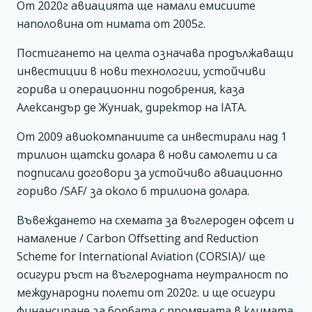
От 2020г авиацията ще намали емисиите
наполовина от нимата от 2005г.
Постигането на целта означава продължаващи
инвестиции в нови технологии, устойчиви
горива и операционни подобрения, каза
Александър де Жуниак, директор на IATA.
От 2009 авиокомпаниите са инвестирали над 1
трилион щатски долара в нови самолети и са
подписали договори за устойчиво авиационно
гориво /SAF/ за около 6 трилиона долара.
Въвеждането на схемата за въглероден офсет и
намаление / Carbon Offsetting and Reduction
Scheme for International Aviation (CORSIA)/ ще
осигури ръст на въглеродната неутралност по
международни полети от 2020г. и ще осигури
финансиране за борбата с промяната в климата