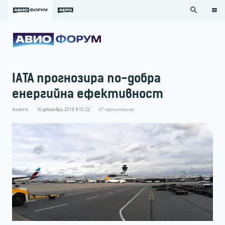
search
IATA прогнозира по-добра
енергийна ефективност
Aviatrix
16 декември 2019 в 10:22
47
прочитания