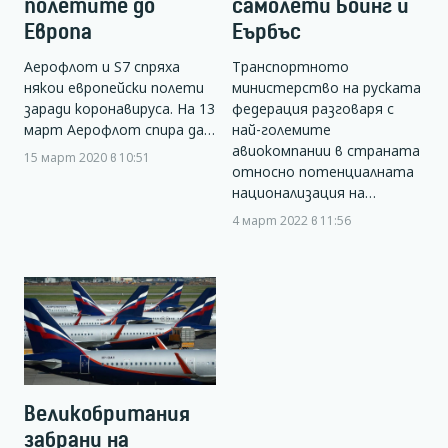
полетите до
самолети Боинг и
Европа
Еърбъс
Аерофлот и S7 спряха
Транспортното
някои европейски полети
министерство на руската
заради коронавируса. На 13
федерация разговаря с
март Аерофлот спира да…
най-големите
авиокомпании в страната
15 март 2020 в 10:51
относно потенциалната
национализация на…
4 март 2022 в 11:56
Великобритания
забрани на