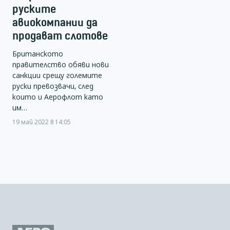
руските
авиокомпании да
продават слотове
Британското
правителство обяви нови
санкции срещу големите
руски превозвачи, след
които и Аерофлот като
им…
19 май 2022 в 14:05