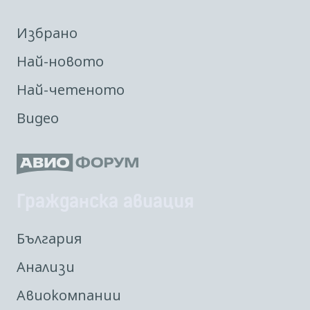
Избрано
Най-новото
Най-четеното
Видео
Гражданска авиация
България
Анализи
Авиокомпании