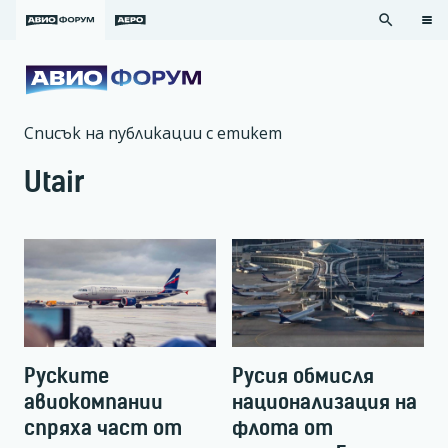
search
Списък на публикации с етикет
Utair
Руските
Русия обмисля
авиокомпании
национализация на
спряха част от
флота от