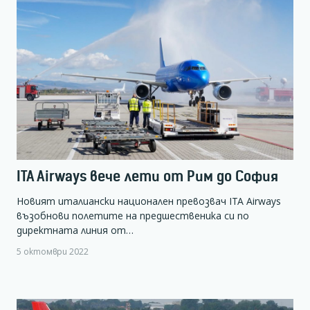
ITA Airways вече лети от Рим до София
Новият италиански национален превозвач ITA Airways
възобнови полетите на предшественика си по
директната линия от…
5 октомври 2022