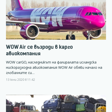
WOW Air се възроди в карго
авиокомпания
WOW carGO, наследникът на фалиралата исландска
нискоразходна авиокомпания WOW Air обяви начало на
глобалните си…
13 юни 2020 в 11:42