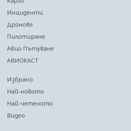
Карго
Инциденти
Дронове
Пилотиране
Авио Пътуване
АВИОКАСТ
Избрано
Най-новото
Най-четеното
Видео