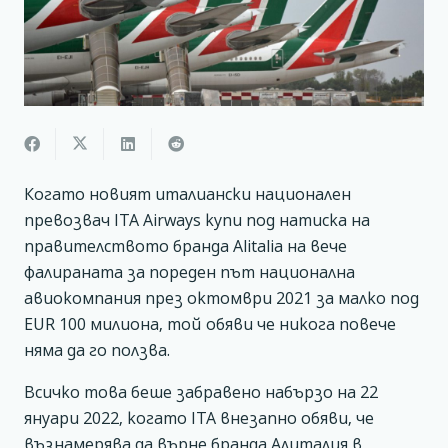
Когато новият италиански национален
превозвач ITA Airways купи под натиска на
правителството бранда Alitalia на вече
фалираната за пореден път национална
авиокомпания през октомври 2021 за малко под
EUR 100 милиона, той обяви че никога повече
няма да го ползва.
Всичко това беше забравено набързо на 22
януари 2022, когато ITA внезапно обяви, че
възнамерява да върне бранда Алиталия в