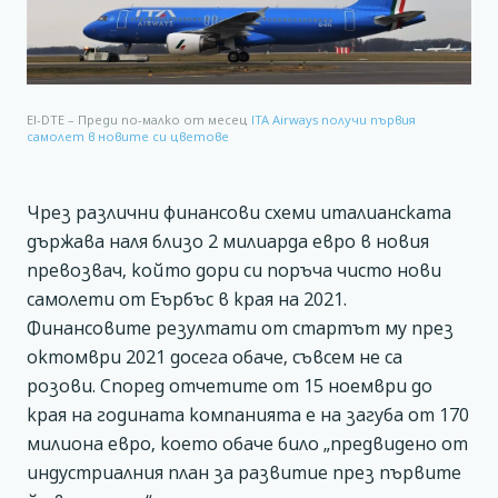
EI-DTE – Преди по-малко от месец
ITA Airways получи първия
самолет в новите си цветове
Чрез различни финансови схеми италианската
държава наля близо 2 милиарда евро в новия
превозвач, който дори си поръча чисто нови
самолети от Еърбъс в края на 2021.
Финансовите резултати от стартът му през
октомври 2021 досега обаче, съвсем не са
розови. Според отчетите от 15 ноември до
края на годината компанията е на загуба от 170
милиона евро, което обаче било „предвидено от
индустриалния план за развитие през първите