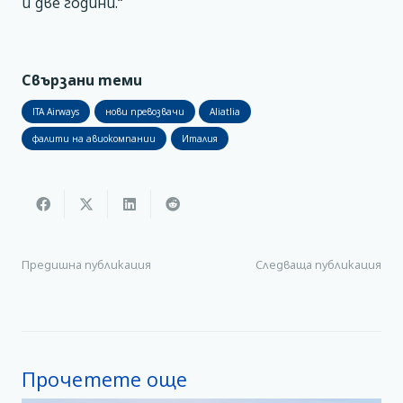
й две години.“
Свързани теми
ITA Airways
нови превозвачи
Aliatlia
фалити на авиокомпании
Италия
Предишна публикация
Следваща публикация
Прочетете още