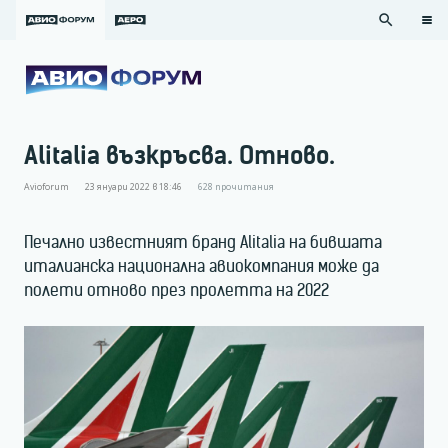
search
Alitalia възкръсва. Отново.
Avioforum
23 януари 2022 в 18:46
628
прочитания
Печално известният бранд Alitalia на бившата
италианска национална авиокомпания може да
полети отново през пролетта на 2022