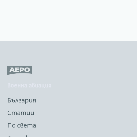
Военна авиация
България
Статии
По света