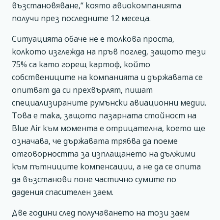
възстановяване,“ която авиокомпанията
получи през последните 12 месеца.
Ситуацията обаче не е толкова проста,
колкото изглежда на пръв поглед, защото тези
75% са като горещ картоф, който
собствениците на компанията и държавата се
опитват да си прехвърлят, пишат
специализираните румънски авиационни медии.
Това е така, защото пазарната стойност на
Blue Air към момента е отрицателна, което ще
означава, че държавата трябва да поеме
отговорността за изплащането на дължими
към пътниците компенсации, а не да се опита
да възстанови поне частично сумите по
дадения спасителен заем.
Две години след получаването на този заем