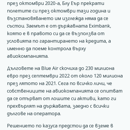
през октомври 2020-а, Блу Еър прекрати
полетите си през октомври тази година и
възстановяването им изглежда няма да се
състои. Заемът е от държавната Eximbank,
която е в правото си да се възползва от
условията по гарантирането на кредита, а
именно да поеме контрола върху
авиокомпанията.
Дълговете на Blue Air скочиха до 230 милиона
евро през септември 2022 от около 120 милиона
през лятото на 2021. Сега по всичко личи, че
собствениците на авиокомпанията се опитват
да се отърват от лошите си активи, като ги
прехвърлят на държавата, заедно с всички
дългове на оператора.
Решението по казуса предстои да се вземе в