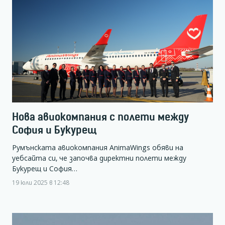
Нова авиокомпания с полети между
София и Букурещ
Румънската авиокомпания AnimaWings обяви на
уебсайта си, че започва директни полети между
Букурещ и София…
19 юли 2025 в 12:48