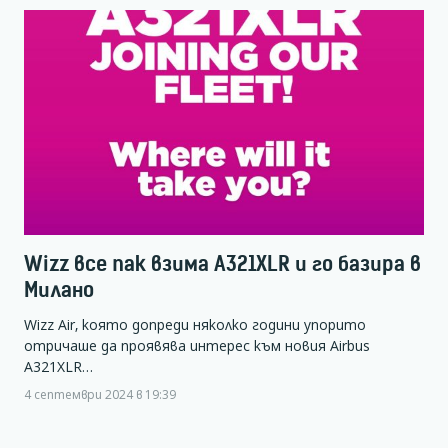
Wizz все пак взима А321XLR и го базира в
Милано
Wizz Air, която допреди няколко години упорито
отричаше да проявява интерес към новия Airbus
A321XLR…
4 септември 2024 в 19:39