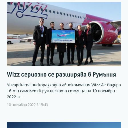
Wizz сериозно се разширява в Румъния
Унгарската нискоразходна авиокомпания Wizz Air базира
16-ти самолет в румънската столица на 10 ноември
2022-а,…
10 ноември 2022 в 15:43