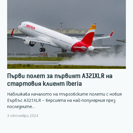
Първи полет за първият A321XLR на
стартовия клиент Iberia
Наближава началото на търговските полети с новия
Еърбъс А321XLR – версията на най-популярния през
последните…
3 октомври 2024