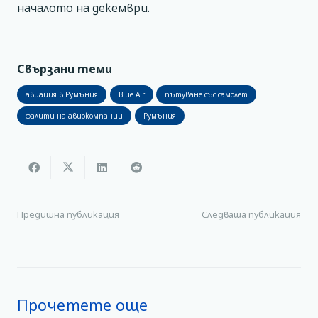
началото на декември.
Свързани теми
авиация в Румъния
Blue Air
пътуване със самолет
фалити на авиокомпании
Румъния
Предишна публикация
Следваща публикация
Прочетете още