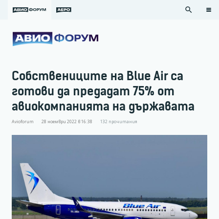
search
Собствениците на Blue Air са
готови да предадат 75% от
авиокомпанията на държавата
Avioforum
28 ноември 2022 в 16:38
132
прочитания