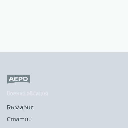
Военна авиация
България
Статии