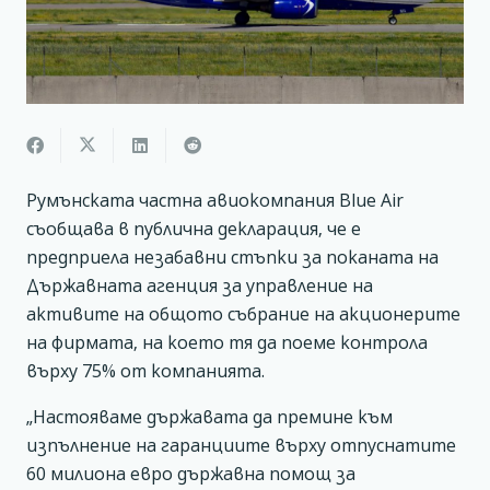
Румънската частна авиокомпания Blue Air
съобщава в публична декларация, че е
предприела незабавни стъпки за поканата на
Държавната агенция за управление на
активите на общото събрание на акционерите
на фирмата, на което тя да поеме контрола
върху 75% от компанията.
„Настояваме държавата да премине към
изпълнение на гаранциите върху отпуснатите
60 милиона евро държавна помощ за