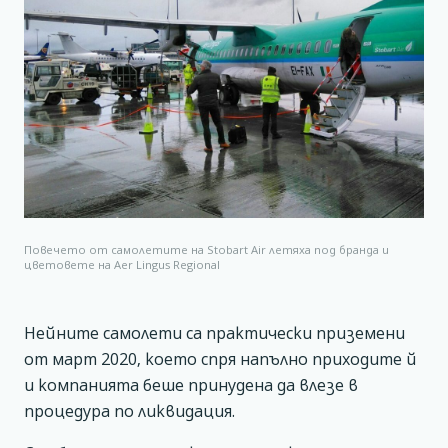
Повечето от самолетите на Stobart Air летяха под бранда и
цветовете на Aer Lingus Regional
Нейните самолети са практически приземени
от март 2020, което спря напълно приходите й
и компанията беше принудена да влезе в
процедура по ликвидация.