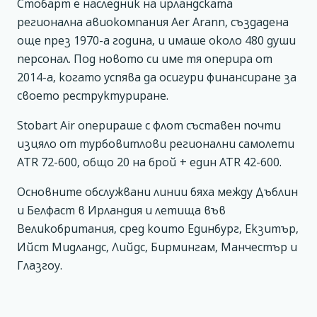
Стобарт е наследник на ирландската
регионална авиокомпания Aer Arann, създадена
още през 1970-а година, и имаше около 480 души
персонал. Под новото си име тя оперира от
2014-а, когато успява да осигури финансиране за
своето реструктуриране.
Stobart Air оперираше с флот съставен почти
изцяло от турбовитлови регионални самолети
ATR 72-600, общо 20 на брой + един ATR 42-600.
Основните обслужвани линии бяха между Дъблин
и Белфаст в Ирландия и летища във
Великобритания, сред които Единбург, Екзитър,
Ийст Мидландс, Лийдс, Бирмингам, Манчестър и
Глазгоу.