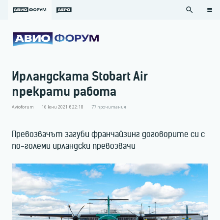
search
Ирландската Stobart Air
прекрати работа
Avioforum
16 юни 2021 в 22:18
77
прочитания
Превозвачът загуби франчайзинг договорите си с
по-големи ирландски превозвачи