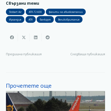
Свързани теми
Stobart Air
ATR-72-600
фалити на авиокомпании
Ирландия
ATR
банкрут
Великобритания
Предишна публикация
Следваща публикация
Прочетете още