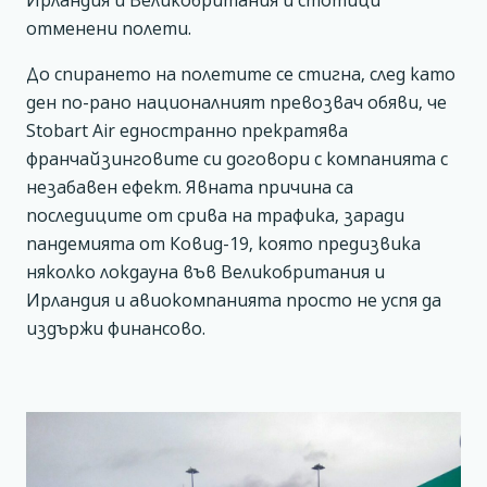
Ирландия и Великобритания и стотици
отменени полети.
До спирането на полетите се стигна, след като
ден по-рано националният превозвач обяви, че
Stobart Air едностранно прекратява
франчайзинговите си договори с компанията с
незабавен ефект. Явната причина са
последиците от срива на трафика, заради
пандемията от Ковид-19, която предизвика
няколко локдауна във Великобритания и
Ирландия и авиокомпанията просто не успя да
издържи финансово.