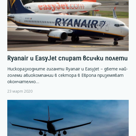
Ryanair и EasyJet спират всички полети
Нискоразходните гиганти Ryanair и EasyJet – двете най-
големи авиокомпании в сектора в Европа приземяват
окончателно…
23 март 2020