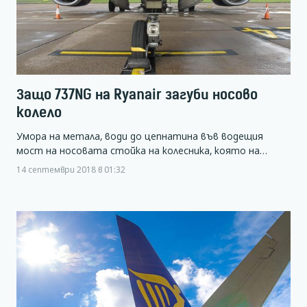
Защо 737NG на Ryanair загуби носово
колело
Умора на метала, води до цепнатина във водещия
мост на носовата стойка на колесника, която на…
14 септември 2018 в 01:32