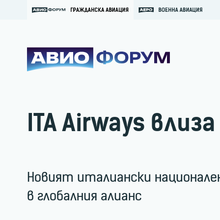
ITA Airways влиза
Новият италиански национален 
в глобалния алианс