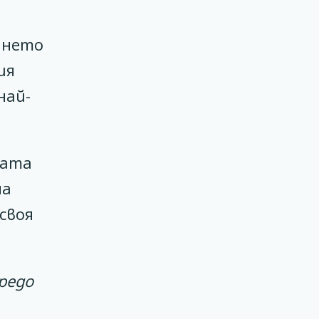
ването
ия
най-
вата
на
своя
редо