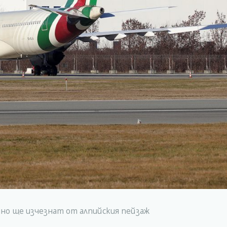
но ще изчезнат от алпийския пейзаж