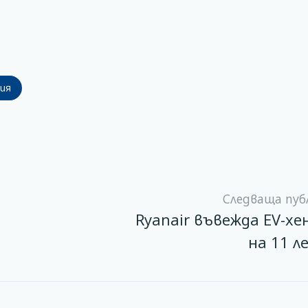
ия
Следваща пуб
Ryanair въвежда EV-хе
на 11 