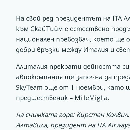
На свой ред президентът на ITA А
към СкайТийм е естествено продъ
национален превозвач, което ще 
добри връзки между Италия и свет
Алиталия прекрати дейността си 
авиокомпания ще започна да пред
SkyTeam още от 1 ноември, като щ
предшественик – MilleMiglia.
на снимката горе: Кирстен Колвил
Алтавила, президент на ITA Airways