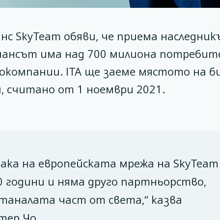
с SkyTeam обяви, че приема наследник
. Алиансът има над 700 милиона потребит
иокомпании. ITA ще заеме мястото на 
, считано от 1 ноември 2021.
ака на европейската мрежа на SkyTeam
0 години и няма друго партньорство,
станалата част от света,“ казва
тер Чо.