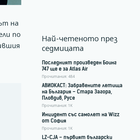
ът на
ели по
Най-четеното през
бившия
седмицата
Последният произведен Боинг
747 ще е за Atlas Air
Прочитания:
484
АВИОКАСТ: Забравените летища
на България – Стара Загора,
Пловдив, Русе
Прочитания:
1K
Инцидент със самолет на Wizz
от София
Прочитания:
1K
LZ-CJA – първият български