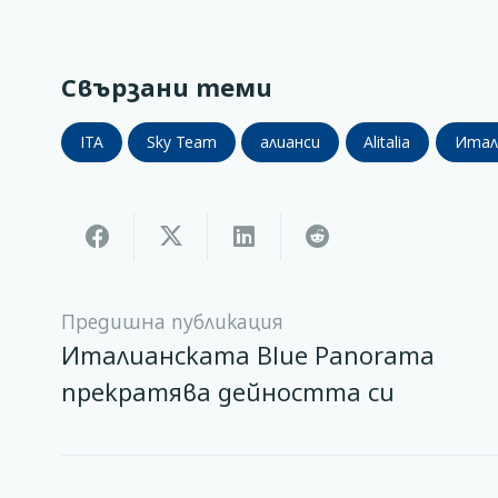
Свързани теми
ITA
Sky Team
алианси
Alitalia
Итал
Предишна публикация
Италианската Blue Panorama
прекратява дейността си