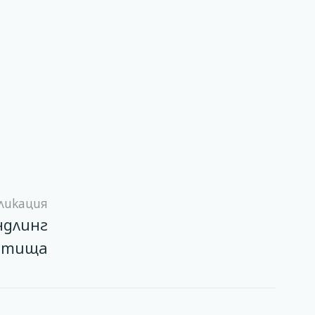
ликация
ндлинг
летища