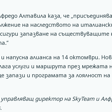
лфредо Алтавила каза, че „присъединя
лжение на наследството на италианск
осигури запазване на съществуващите 
а.“
и напусна алианса на 14 октомври. Но
лага услуги и маршрута през мрежата 
е запази и програмата за лоялност на 
, управляващ директор на SkyTeam и Алф
.