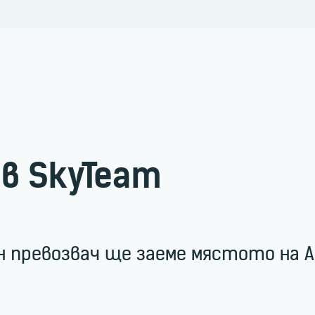
 в SkyTeam
превозвач ще заеме мястото на Ali