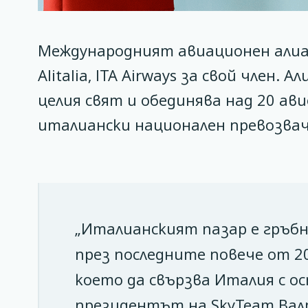
Международният авиационен алиан
Alitalia, ITA Airways за свой член
целия свят и обединява над 20 ав
италиански национален превозвач
„Италианският пазар е гръбн
през последните повече от 2
което да свързва Италия с о
президентът на SkyTeam Вал