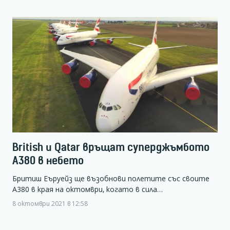
British и Qatar връщат суперджъмбото
А380 в небето
Бритиш Еъруейз ще възобнови полетите със своите
А380 в края на октомври, когато в сила…
8 октомври 2021 в 12:58