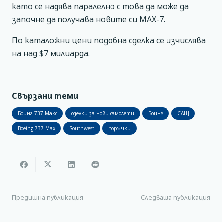
като се надява паралелно с това да може да
започне да получава новите си МАХ-7.
По каталожни цени подобна сделка се изчислява
на над $7 милиарда.
Свързани теми
Боинг 737 Макс
сделки за нови самолети
Боинг
САЩ
Boeing 737 Max
Southwest
поръчки
Предишна публикация
Следваща публикация