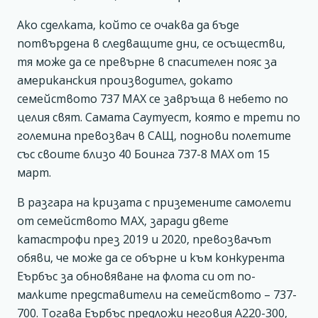
Ако сделката, който се очаква да бъде
потвърдена в следващите дни, се осъществи,
тя може да се превърне в спасителен пояс за
американския производител, докато
семейството 737 МАХ се завръща в небето по
целия свят. Самата Саутуест, която е трети по
големина превозвач в САЩ, поднови полетите
със своите близо 40 Боинга 737-8 МАХ от 15
март.
В разгара на кризата с приземените самолети
от семейството МАХ, заради двете
катастрофи през 2019 и 2020, превозвачът
обяви, че може да се обърне и към конкурента
Еърбъс за обновяване на флота си от по-
малките представители на семейството – 737-
700. Тогава Еърбъс предложи неговия А220-300,