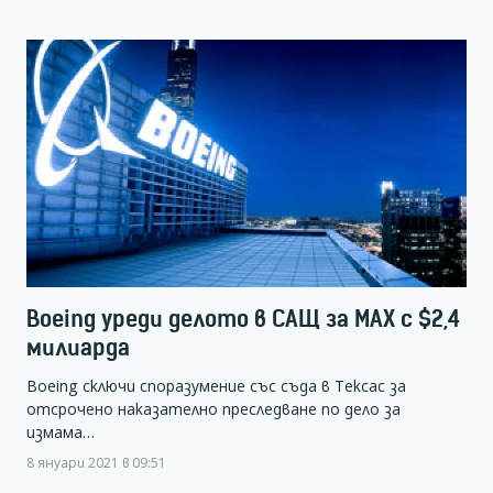
Boeing уреди делото в САЩ за MAX с $2,4
милиарда
Boeing сключи споразумение със съда в Тексас за
отсрочено наказателно преследване по дело за
измама…
8 януари 2021 в 09:51