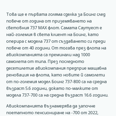
Това ще е първата голяма сделка за Боинг след
повече от година от приземяването на
световния 737 МАХ флот. Самата Саутуест е
най-големия в света клиент на Боинг, като
оперира с модела 737 от създаването си преди
повече от 40 години. От тогава през флота на
авиокомпанията са преминали над 1000
самолета от типа. През последното
десетилетие авиокомпания предприе мащабна
реновация на флота, като новите й самолети
от по-големия модел Боинг 737-800 са на средна
възраст 5.6 години, докато по-малките от
модела 737-700 са на средна възраст 16.6 години.
Авиокомпанията възнамерява да започне
поетапното пенсиониране на -700 от 2022,