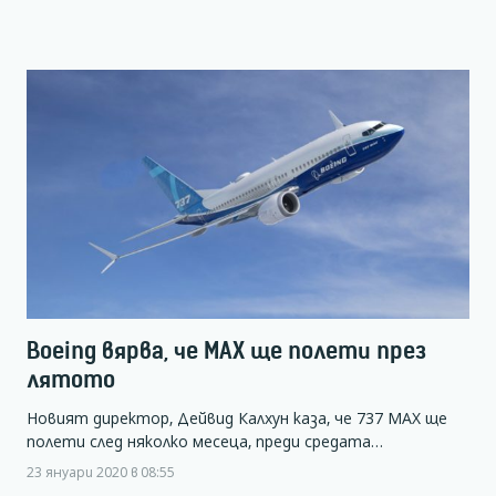
Boeing вярва, че МАХ ще полети през
лятото
Новият директор, Дейвид Калхун каза, че 737 МАХ ще
полети след няколко месеца, преди средата…
23 януари 2020 в 08:55