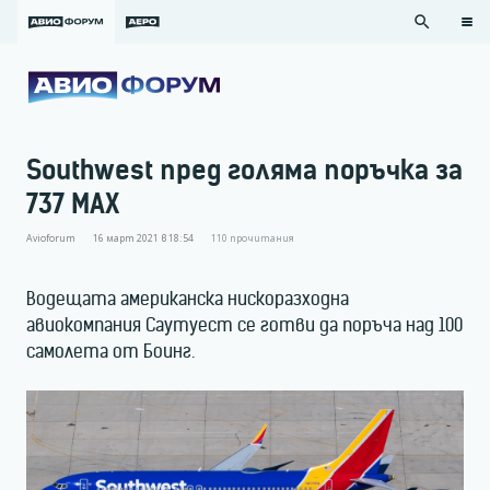
search
Southwest пред голяма поръчка за
737 MAX
Avioforum
16 март 2021 в 18:54
110
прочитания
Водещата американска нискоразходна
авиокомпания Саутуест се готви да поръча над 100
самолета от Боинг.