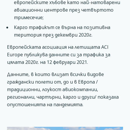
европейските хъбове като най-натоварени
авиационни центрове през четвъртото
тримесечие;
Карго трафикът се върна на позитивна
територия през декември 2020г.
Европейската асоциация на летищата ACI
Europe публикува данните си за трафика за
цялата 2020г. на 12 февруари 2021.
Данните, в които влизат всички видове
граждански полети от, до и в Европа /
традиционни, лоукост авиокомпании,
регионални, чартърни, карго и други/ показаха
опустошенията на пандемията.