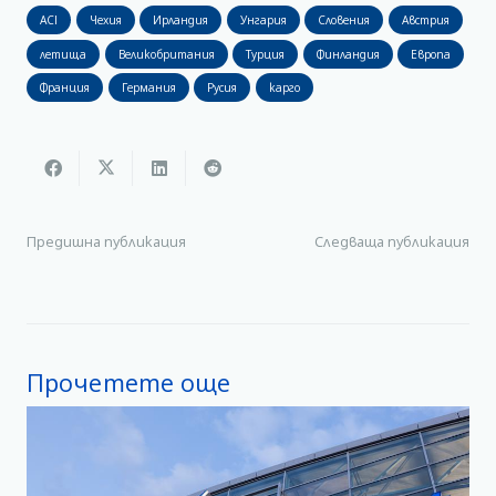
ACI
Чехия
Ирландия
Унгария
Словения
Австрия
летища
Великобритания
Турция
Финландия
Европа
Франция
Германия
Русия
карго
Предишна публикация
Следваща публикация
Прочетете още