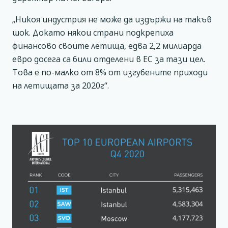
„Никоя индустрия не може да издържи на такъв
шок. Докато някои страни подкрепиха
финансово своите летища, едва 2,2 милиарда
евро досега са били отделени в ЕС за тази цел.
Това е по-малко от 8% от изгубените приходи
на летищата за 2020г“.