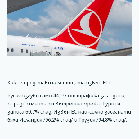
Как се представиха летищата извън ЕС?
Русия изгуби само 44,2% от трафика за година,
поради силната си вътрешна мрежа, Турция
записа 60,7% спад. Извън ЕС най-силно засегнати
бяха Исландия /96,2% спад/ и Грузия /94,8% спад/.