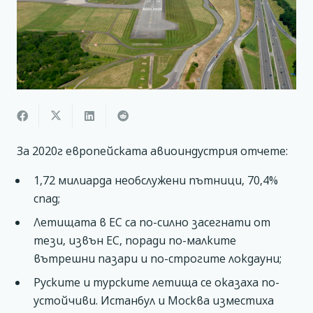
За 2020г европейската авиоиндустрия отчете:
1,72 милиарда необслужени пътници, 70,4%
спад;
Летищата в ЕС са по-силно засегнати от
тези, извън ЕС, поради по-малките
вътрешни пазари и по-строгите локдауни;
Руските и турските летища се оказаха по-
устойчиви. Истанбул и Москва изместиха