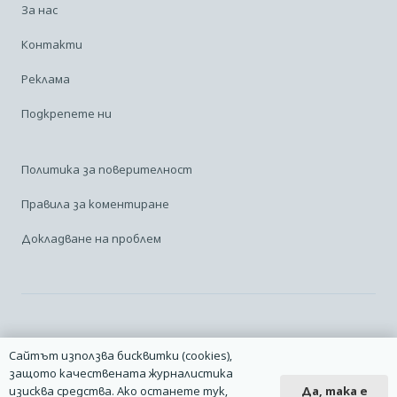
За нас
Контакти
Реклама
Подкрепете ни
Политика за поверителност
Правила за коментиране
Докладване на проблем
Facebook
Linkedin
Карта на сайта
Сайтът използва бисквитки (cookies),
защото качествената журналистика
2014 – 2026 © Всички права запазени. | Издател: Авио Форум |
Да, така е
изисква средства. Ако останете тук,