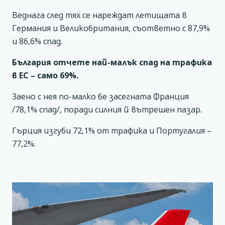
Веднага след тях се нареждат летищата в
Германия и Великобритания, съответно с 87,9%
и 86,6% спад.
България отчете най-малък спад на трафика
в ЕС – само 69%.
Заено с нея по-малко бе засегната Франция
/78,1% спад/, поради силния й вътрешен пазар.
Гърция изгуби 72,1% от трафика и Португалия –
77,2%.