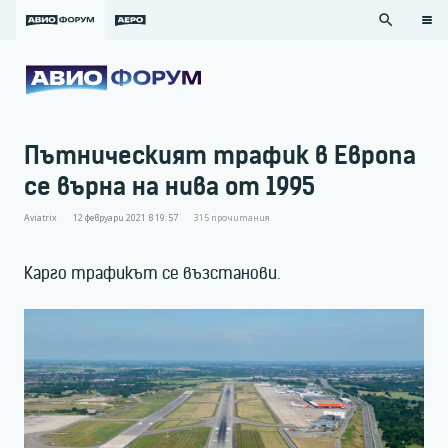
search
Пътническият трафик в Европа
се върна на нива от 1995
Aviatrix
12 февруари 2021 в 19:57
315
прочитания
Карго трафикът се възстанови.