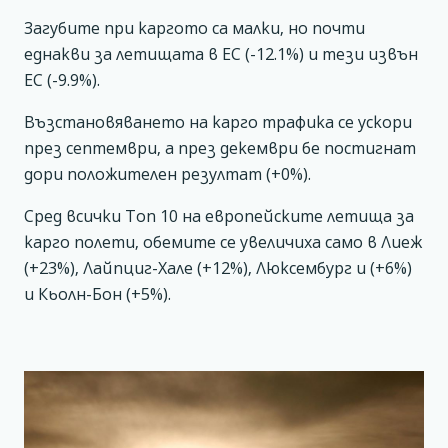
Загубите при каргото са малки, но почти
еднакви за летищата в ЕС (-12.1%) и тези извън
ЕС (-9.9%).
Възстановяването на карго трафика се ускори
през септември, а през декември бе постигнат
дори положителен резултат (+0%).
Сред всички Топ 10 на европейските летища за
карго полети, обемите се увеличиха само в Лиеж
(+23%), Лайпциг-Хале (+12%), Люксембург и (+6%)
и Кьолн-Бон (+5%).