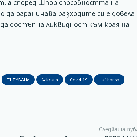
, а според Шпор способността на
 да ограничава разходите си е довела
рда достъпна ликвидност към края на
ПЪТУВАНe
ваксина
Covid-19
Lufthansa
Следваща пуб