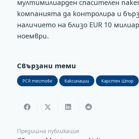
мултимилиарден спасителен пакет
компанията да контролира и бързо
наличието на близо EUR 10 милиа
ноември.
Свързани теми
PCR тестове
ваксинации
Карстен Шпор
Предишна публикация