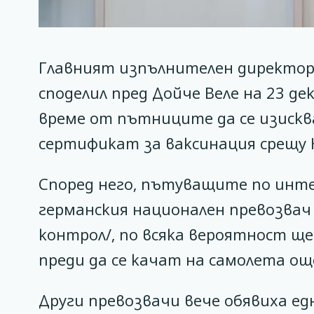
Главният изпълнителен директор 
споделил пред Дойче Веле на 23 де
време от пътниците да се изискв
сертификат за ваксинация срещу 
Според него, пътуващите по ин
германския национален превозвач 
контрол/, по всяка вероятност щ
преди да се качат на самолета ощ
Други превозвачи вече обявиха е