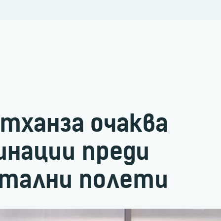
тханза очаква
инации преди
тални полети