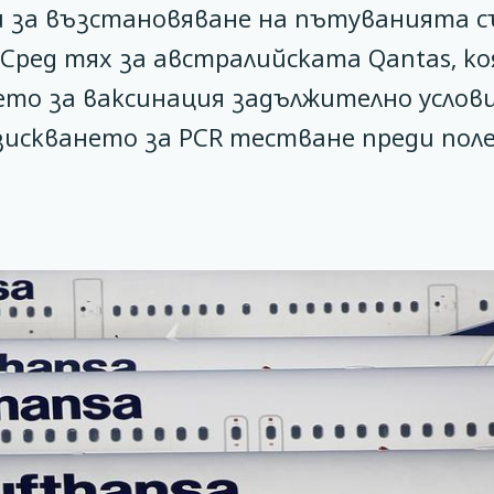
и за възстановяване на пътуванията с
Сред тях за австралийската Qantas, к
ето за ваксинация задължително услови
 изискването за PCR тестване преди по