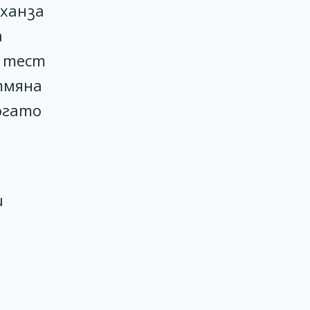
тханза
а
R тест
тмяна
огато
и