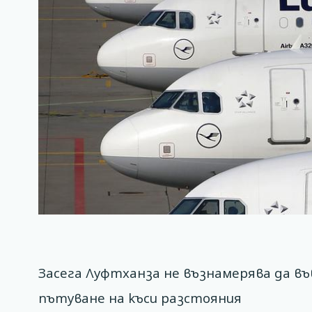
Засега Луфтханза не възнамерява да в
пътуване на къси разстояния