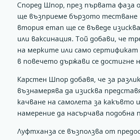
Според Шпор, през първата фаза
ще възприеме бързото тестване 
втория етап ще се въведе изискв
или ваксинация. Той добави, че 
на мерките или само сертификат 
в повечето държави се достигне
Карстен Шпор добавя, че за разли
възнамерява да изисква представ
качване на самолета за какъвто и
намерение да насърчава подобна 
Луфтханза се възползва от пред