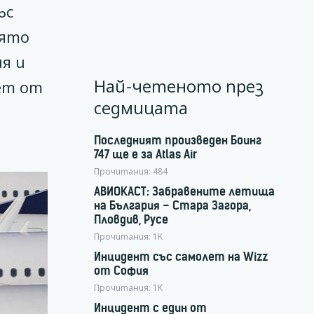
ъс
оято
я и
Най-четеното през
лет от
седмицата
Последният произведен Боинг
747 ще е за Atlas Air
Прочитания:
484
АВИОКАСТ: Забравените летища
на България – Стара Загора,
Пловдив, Русе
Прочитания:
1K
Инцидент със самолет на Wizz
от София
Прочитания:
1K
Инцидент с един от