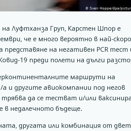
на Луфтханза Груп, Карстен Шпор е
кември, че е много вероятно в най-скор
а представяне на негативен PCR тест 
Ковид-19 преди полети на дълги разсто
терконтиненталните маршрути на
/а и другите авиокомпании под негов
е трябва да се тестват и/или ваксинир
е в недалечното бъдеще.
дната, другата или комбинация от двет