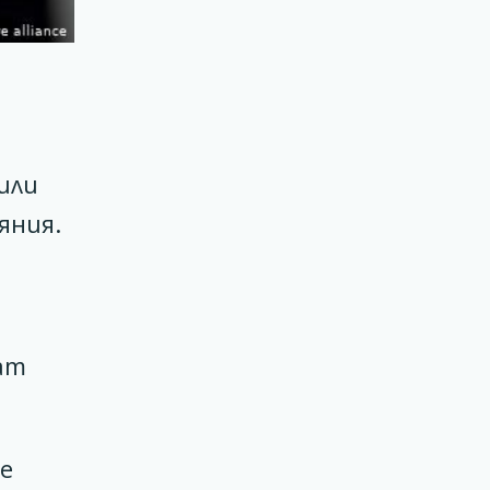
о
или
яния.
ат
е