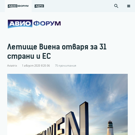
search
Летище Виена отваря за 31
страни и ЕС
Aviatrix
1 август 2020 в 20:06
75
прочитания