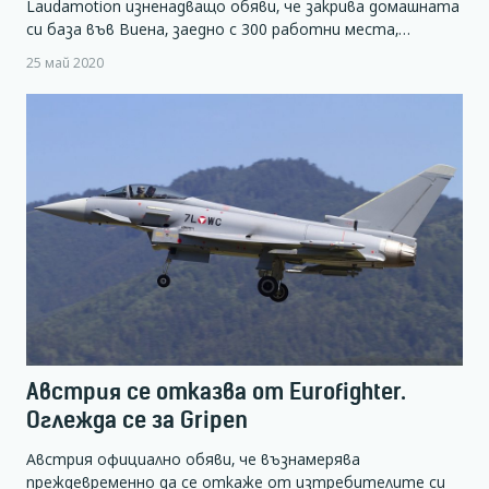
Laudamotion изненадващо обяви, че закрива домашната
си база във Виена, заедно с 300 работни места,…
25 май 2020
Австрия се отказва от Eurofighter.
Оглежда се за Gripen
Австрия официално обяви, че възнамерява
преждевременно да се откаже от изтребителите си