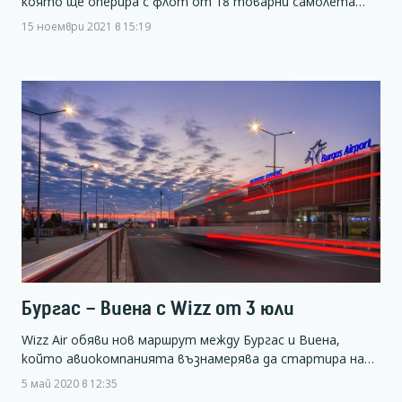
която ще оперира с флот от 18 товарни самолета…
15 ноември 2021 в 15:19
Бургас – Виена с Wizz от 3 юли
Wizz Air обяви нов маршрут между Бургас и Виена,
който авиокомпанията възнамерява да стартира на…
5 май 2020 в 12:35