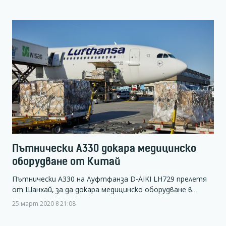
Пътнически А330 докара медицинско
оборудване от Китай
Пътнически А330 на Луфтфанза D-AIKI LH729 прелетя
от Шанхай, за да докара медицинско оборудване в…
25 март 2020 в 21:08