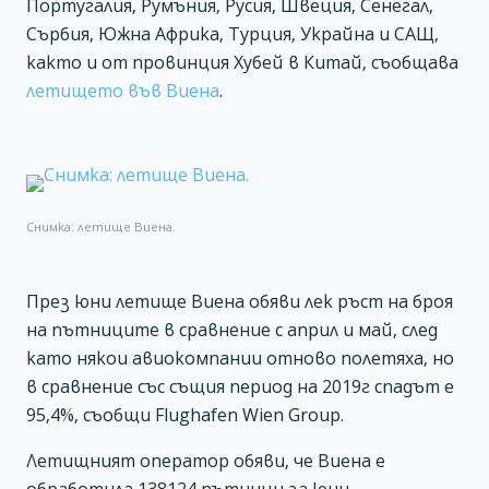
Португалия, Румъния, Русия, Швеция, Сенегал,
Сърбия, Южна Африка, Турция, Украйна и САЩ,
както и от провинция Хубей в Китай, съобщава
летището във Виена
.
Снимка: летище Виена.
През юни летище Виена обяви лек ръст на броя
на пътниците в сравнение с април и май, след
като някои авиокомпании отново полетяха, но
в сравнение със същия период на 2019г спадът е
95,4%, съобщи Flughafen Wien Group.
Летищният оператор обяви, че Виена е