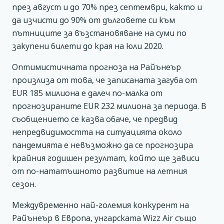
през август и до 70% през септември, както и
да изчисти до 90% от дълговете си към
пътниците за възстановяване на суми по
закупени билети до края на юли 2020.
Оптимистичната прогноза на Райънеър
произлиза от това, че записаната загуба от
EUR 185 милиона е далеч по-малка от
прогнозираните EUR 232 милиона за периода. В
съобщението се казва обаче, че предвид
непредвидимостта на ситуацията около
пандемията е невъзможно да се прогнозира
крайния годишен резултат, който ще зависи
от по-нататъшното развитие на летния
сезон.
Междувременно най-големия конкурент на
Райънеър в Европа, унгарската Wizz Air също