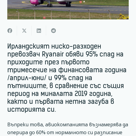
Ирландският ниско-разходен
превозвач Ryanair обяви 95% спад на
приходите през първото
тримесечие на финансовата година
/април-юни/ и 99% спад на
пътниците, в сравнение със същия
период на миналата 2019 година,
както и първата нетна загуба в
историята си.
Въпреки това, авиокомпанията възнамерява да
оперира до 60% от нормалното си разписание