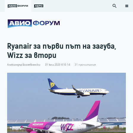
search
Ryanair за първи път на загуба,
Wizz за втори
Александър Богоявленски
31 юли 2020 в 10:14
31
прочитания