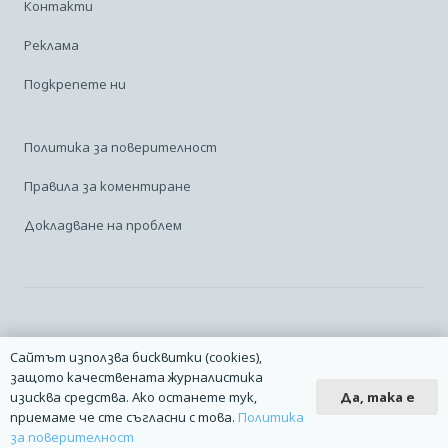
Контакти
Реклама
Подкрепете ни
Политика за поверителност
Правила за коментиране
Докладване на проблем
Facebook
Linkedin
Карта на сайта
Сайтът използва бисквитки (cookies),
защото качествената журналистика
2014 – 2026 © Всички права запазени. | Издател: Авио Форум |
Да, така е
изисква средства. Ако останете тук,
Дизайн
manolov.net
| Разработване
Pixelliant
приемаме че сте съгласни с това.
Политика
за поверителност