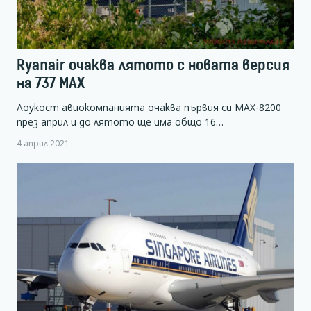
Ryanair очаква лятото с новата версия
на 737 MAX
Лоукост авиокомпанията очаква първия си MAX-8200
през април и до лятото ще има общо 16…
4 април 2021