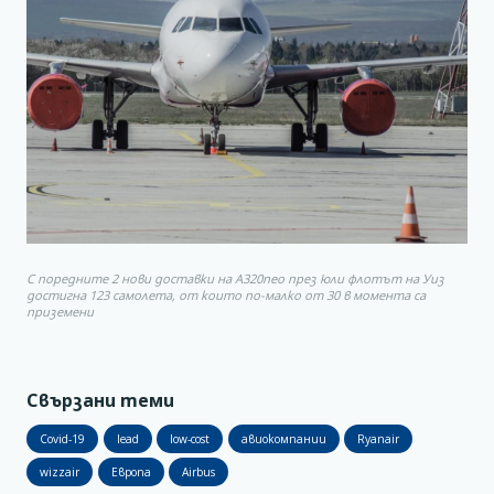
С поредните 2 нови доставки на А320neo през юли флотът на Уиз
достигна 123 самолета, от които по-малко от 30 в момента са
приземени
Свързани теми
Covid-19
lead
low-cost
авиокомпании
Ryanair
wizzair
Европа
Airbus