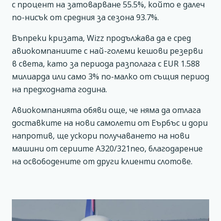
с процент на затоварване 55.5%, който е далеч
по-нисък от средния за сезона 93.7%.
Въпреки кризата, Wizz продължава да е сред
авиокомпаниите с най-големи кешови резерви
в света, като за периода разполага с EUR 1.588
милиарда или само 3% по-малко от същия период
на предходната година.
Авиокомпанията обяви още, че няма да отлага
доставките на нови самолети от Еърбъс и дори
напротив, ще ускори получаването на нови
машини от сериите А320/321neo, благодарение
на освободените от други клиенти слотове.