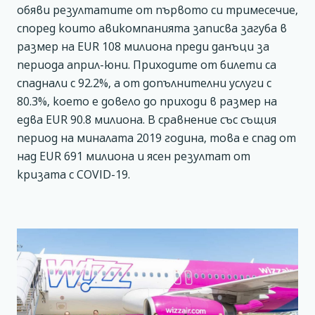
обяви резултатите от първото си тримесечие,
според които авикомпанията записва загуба в
размер на EUR 108 милиона преди данъци за
периода април-юни. Приходите от билети са
спаднали с 92.2%, а от допълнителни услуги с
80.3%, което е довело до приходи в размер на
едва EUR 90.8 милиона. В сравнение със същия
период на миналата 2019 година, това е спад от
над EUR 691 милиона и ясен резултат от
кризата с COVID-19.