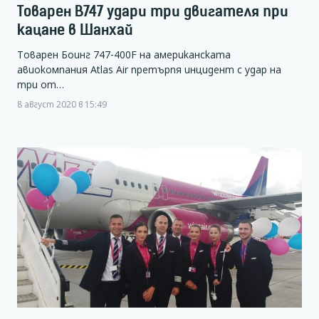
Товарен B747 удари три двигателя при
кацане в Шанхай
Товарен Боинг 747-400F на американската
авиокомпания Atlas Air претърпя инцидент с удар на
три от…
8 август 2020 в 15:49