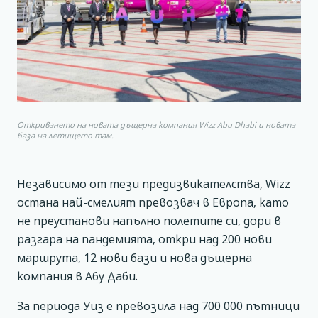
Откриването на новата дъщерна компания Wizz Abu Dhabi и новата
база на летището там.
Независимо от тези предизвикателства, Wizz
остана най-смелият превозвач в Европа, като
не преустанови напълно полетите си, дори в
разгара на пандемията, откри над 200 нови
маршрута, 12 нови бази и нова дъщерна
компания в Абу Даби.
За периода Уиз е превозила над 700 000 пътници