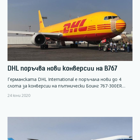
DHL поръчва нови конверсии на B767
Германската DHL International е поръчала нови до 4
слота за конверсии на пътнически Боинг 767-300ER…
24 юни 2020