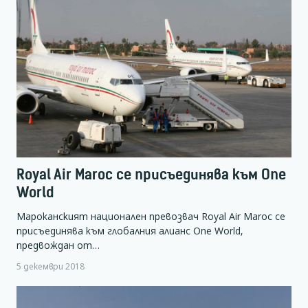
Royal Air Maroc се присъединява към One
World
Мароканският национален превозвач Royal Air Maroc се
присъединява към глобалния алианс One World,
предвождан от…
5 декември 2018