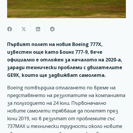
Първият полет на новия Boeing 777X,
известен още като Боинг 777-9, вече
официално е отложен за началото на 2020-а,
заради технически проблеми с двигателите
GE9X, които ще задвижват самолета.
Boeing потвърдиха отлагането по време на
представянето на резултатите на компанията
за полугодието на 24 юли. Първоначално
новите самолети трябваше да полетят през
юни 2019, но в резултат от проблемите със
737МАХ и технически трудности около новите