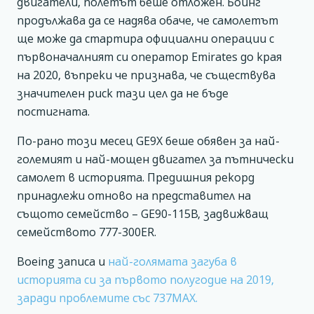
двигатели, полетът беше отложен. Боинг
продължава да се надява обаче, че самолетът
ще може да стартира официални операции с
първоначалният си оператор Emirates до края
на 2020, въпреки че признава, че съществува
значителен риск тази цел да не бъде
постигната.
По-рано този месец GE9X беше обявен за най-
големият и най-мощен двигател за пътнически
самолет в историята. Предишния рекорд
принадлежи отново на представител на
същото семейство – GE90-115B, задвижващ
семейството 777-300ER.
Boeing записа и
най-голямата загуба в
историята си за първото полугодие на 2019,
заради проблемите със 737МАХ.