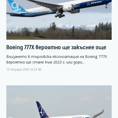
Boeing 777X вероятно ще закъснее още
Влизането в търговска експлоатация на Boeing 777X
вероятно ще стане към 2023 г. или дори…
15 януари 2021 в 23:45