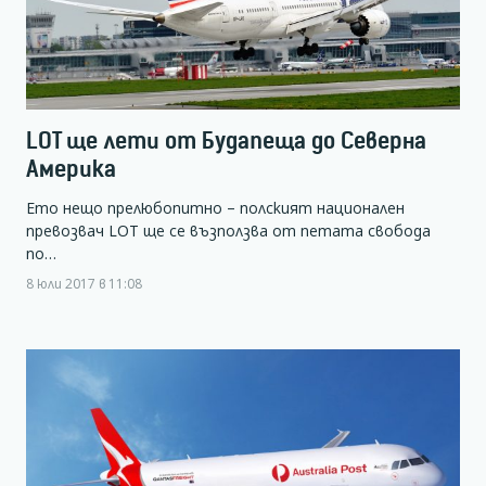
LOT ще лети от Будапеща до Северна
Америка
Ето нещо прелюбопитно – полският национален
превозвач LOT ще се възползва от петата свобода
по…
8 юли 2017 в 11:08