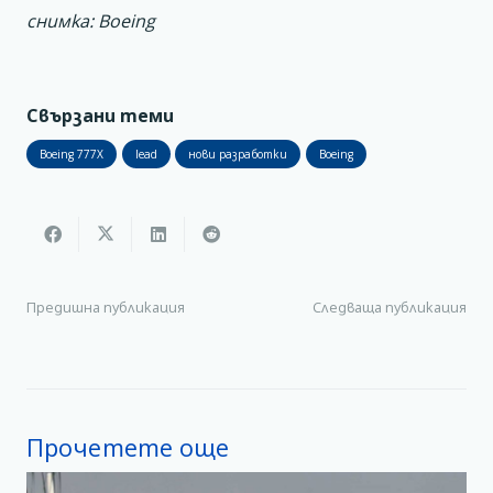
снимка: Boeing
Свързани теми
Boeing 777X
lead
нови разработки
Boeing
Предишна публикация
Следваща публикация
Прочетете още