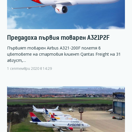
Предадоха първия товарен A321P2F
Първият товарен Airbus A321-200F полетя в
цветовете на стартовия клиент Qantas Freight на 31
август,…
1 септември 2020 в 14:29