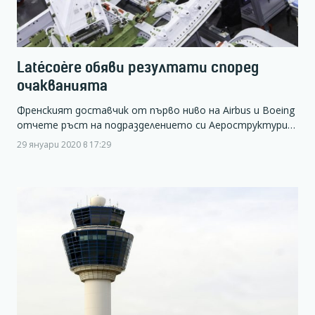
Latécoère обяви резултати според
очакванията
Френският доставчик от първо ниво на Airbus и Boeing
отчете ръст на подразделението си Аероструктури…
29 януари 2020 в 17:29