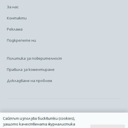
За нас
Контакти
Реклама
Подкрепете ни
Политика за поверителност
Правила за коментиране
Докладване на проблем
Facebook
Linkedin
Карта на сайта
Сайтът използва бисквитки (cookies),
защото качествената журналистика
2014 – 2026 © Всички права запазени. | Издател: Авио Форум |