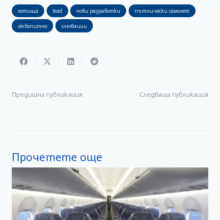
летища
lead
нови разработки
пътнически самолет
любопитно
иновации
Предишна публикация
Следваща публикация
Прочетете още