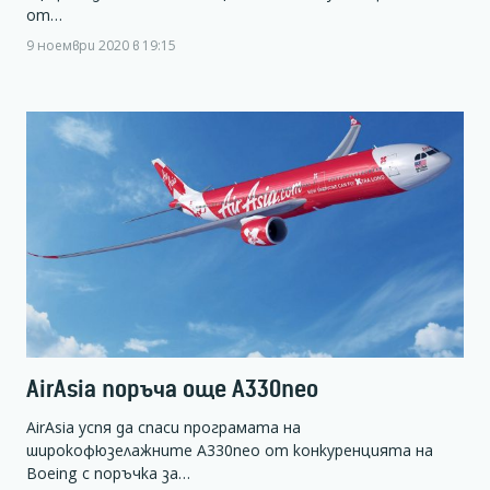
от…
9 ноември 2020 в 19:15
AirAsia поръча още А330neo
AirAsia успя да спаси програмата на
широкофюзелажните А330neo от конкуренцията на
Boeing с поръчка за…