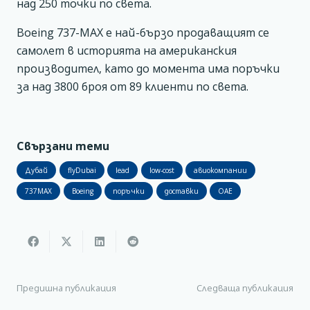
над 250 точки по света.
Boeing 737-MAX е най-бързо продаващият се
самолет в историята на американския
производител, като до момента има поръчки
за над 3800 броя от 89 клиенти по света.
Свързани теми
Дубай
flyDubai
lead
low-cost
авиокомпании
737MAX
Boeing
поръчки
доставки
ОАЕ
Предишна публикация
Следваща публикация