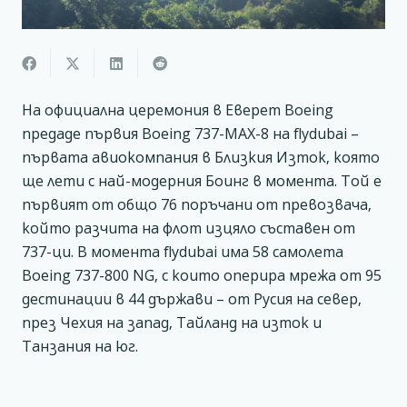
На официална церемония в Еверет Boeing
предаде първия Boeing 737-MAX-8 на flydubai –
първата авиокомпания в Близкия Изток, която
ще лети с най-модерния Боинг в момента. Той е
първият от общо 76 поръчани от превозвача,
който разчита на флот изцяло съставен от
737-ци. В момента flydubai има 58 самолета
Boeing 737-800 NG, с които оперира мрежа от 95
дестинации в 44 държави – от Русия на север,
през Чехия на запад, Тайланд на изток и
Танзания на юг.