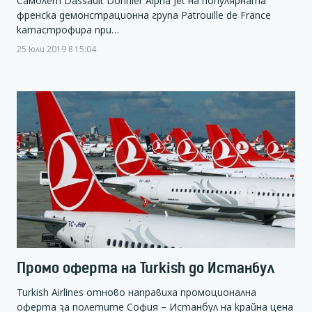
Самолет Dassault Dorinier Alpha Jet на популярната
френска демонстрационна група Patrouille de France
катастрофира при…
25 юли 2019 в 15:04
Промо оферта на Turkish до Истанбул
Turkish Airlines отново направиха промоционална
оферта за полетите София – Истанбул на крайна цена