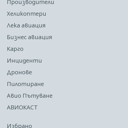
Производители
Хеликоптери
Лека авиация
Бизнес авиация
Карго
Инциденти
Дронове
Пилотиране
Авио Пътуване
АВИОКАСТ
Избрано