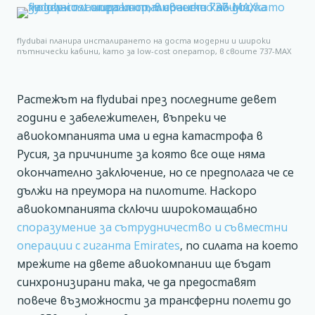
flydubai планира инсталирането на доста модерни и широки
пътнически кабини, като за low-cost оператор, в своите 737-MAX
Растежът на flydubai през последните девет
години е забележителен, въпреки че
авиокомпанията има и една катастрофа в
Русия, за причините за която все още няма
окончателно заключение, но се предполага че се
дължи на преумора на пилотите. Наскоро
авиокомпанията сключи широкомащабно
споразумение за сътрудничество и съвместни
операции с гиганта Emirates
, по силата на което
мрежите на двете авиокомпании ще бъдат
синхронизирани така, че да предоставят
повече възможности за трансферни полети до